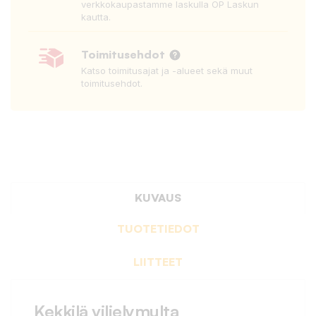
verkkokaupastamme laskulla OP Laskun
kautta.
Toimitusehdot
Katso toimitusajat ja -alueet sekä muut
toimitusehdot.
KUVAUS
TUOTETIEDOT
LIITTEET
Kekkilä viljelymulta