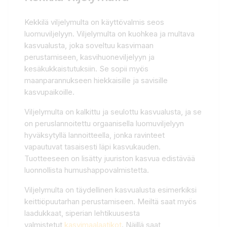
Kekkilä viljelymulta on käyttövalmis seos
luomuviljelyyn. Viljelymulta on kuohkea ja multava
kasvualusta, joka soveltuu kasvimaan
perustamiseen, kasvihuoneviljelyyn ja
kesäkukkaistutuksiin. Se sopii myös
maanparannukseen hiekkaisille ja savisille
kasvupaikoille.
Viljelymulta on kalkittu ja seulottu kasvualusta, ja se
on peruslannoitettu orgaanisella luomuviljelyyn
hyväksytyllä lannoitteella, jonka ravinteet
vapautuvat tasaisesti läpi kasvukauden.
Tuotteeseen on lisätty juuriston kasvua edistävää
luonnollista humushappovalmistetta.
Viljelymulta on täydellinen kasvualusta esimerkiksi
keittiöpuutarhan perustamiseen. Meiltä saat myös
laadukkaat, siperian lehtikuusesta
valmistetut
kasvimaalaatikot
. Näillä saat