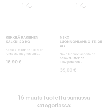
KEKKILÄ RAKEINEN
NEKO
KALKKI 20 KG
LUONNONLANNOITE, 25
KG
Kekkilä Rakeinen kalkki on
runsaasti magnesiumia...
Neko luonnonlannoite on
pitkävaikutteinen
Hinta
16,90 €
kasviperäinen...
Hinta
39,00 €
16 muuta tuotetta samassa
kategoriassa: