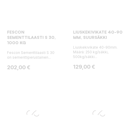
FESCON
LIUSKEKIVIKATE 40-90
SEMENTTILAASTI S 30,
MM, SUURSÄKKI
1000 KG
Liuskekivikate 40-90mm.
Määrä: 250 kg/säkki,
Fescon Sementtilaasti S 30
500kg/säkki...
on sementtiperustainen...
Hinta
129,00 €
Hinta
202,00 €