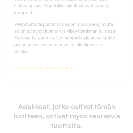
hiekka ja savi; eloperäisiä aineksia ovat turve ja
komposti.
Peltomulta tai puutarhamaa on myös seos, mutta
se on syntynyt luonnon ja viljelytoiminnan toimesta.
Yleensä tällaisen ns. luonnonmullan laatu vaihtelee
paljon ja mullassa on runsaasti rikkakasveja. -
Kekkilä
Tiedote legionellabakteerista!
Asiakkaat, jotka ostivat tämän
tuotteen, ostivat myös seuraavia
tuotteita: