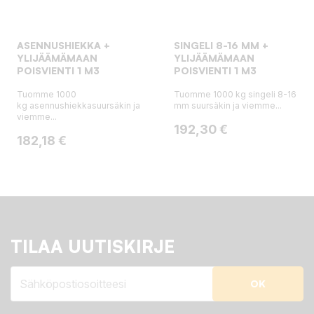
ASENNUSHIEKKA +
SINGELI 8-16 MM +
YLIJÄÄMÄMAAN
YLIJÄÄMÄMAAN
POISVIENTI 1 M3
POISVIENTI 1 M3
Tuomme 1000
Tuomme 1000 kg singeli 8-16
kg asennushiekkasuursäkin ja
mm suursäkin ja viemme...
viemme...
Hinta
192,30 €
Hinta
182,18 €
TILAA UUTISKIRJE