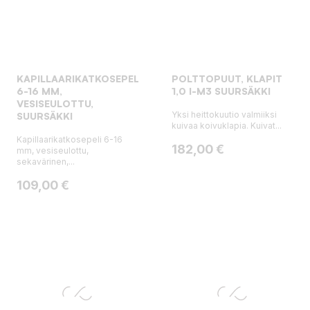
KAPILLAARIKATKOSEPELI
POLTTOPUUT, KLAPIT
6-16 MM,
1,0 I-M3 SUURSÄKKI
VESISEULOTTU,
Yksi heittokuutio valmiiksi
SUURSÄKKI
kuivaa koivuklapia. Kuivat...
Kapillaarikatkosepeli 6-16
Hinta
182,00 €
mm, vesiseulottu,
sekavärinen,...
Hinta
109,00 €