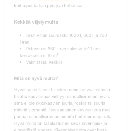
keittiöpuutarhan pystyyn hetkessä.
Kekkilä viljelymulta
Siisti Pihan suursäkki: 1000 l, 660 l ja 300
litraa
Riittoisuus 660 litran säkissä 5-10 cm
kerroksella n. 10 m²
Valmistaja: Kekkilä
Mitä on hyvä multa?
Hyvässä mullassa tai oikeammin kasvualustassa
haluttu kasvillisuus viihtyy mahdollisimman hyvin:
siinä ei ole rikkakasvien juuria, roskia tai suuria
määriä siemeniä. Hyvälaatuinen kasvualusta mys
pärjää mahdollisimman pienillä hoitotoimenpiteillä.
Hyvä multa on tasalaatuinen seos kivennäis- ja
eloperäistä ainesta. Kivennäisaineita ovat hieta,