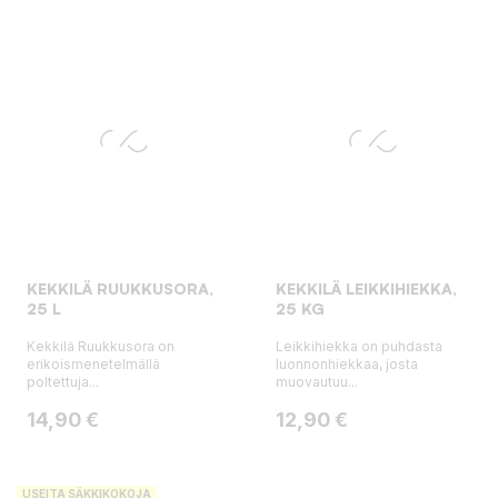
KEKKILÄ RUUKKUSORA,
KEKKILÄ LEIKKIHIEKKA,
25 L
25 KG
Kekkilä Ruukkusora on
Leikkihiekka on puhdasta
erikoismenetelmällä
luonnonhiekkaa, josta
poltettuja...
muovautuu...
Hinta
Hinta
14,90 €
12,90 €
USEITA SÄKKIKOKOJA