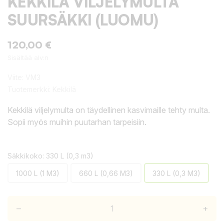
KEKKILÄ VILJELYMULTA
SUURSÄKKI (LUOMU)
120,00 €
Sisältää alv:n
Viite:
VM3
Tuotemerkki:
Kekkilä
Kekkilä viljelymulta on täydellinen kasvimaille tehty multa.
Sopii myös muihin puutarhan tarpeisiin.
Säkkikoko: 330 L (0,3 m3)
1000 L (1 M3)
660 L (0,66 M3)
330 L (0,3 M3)
–
+