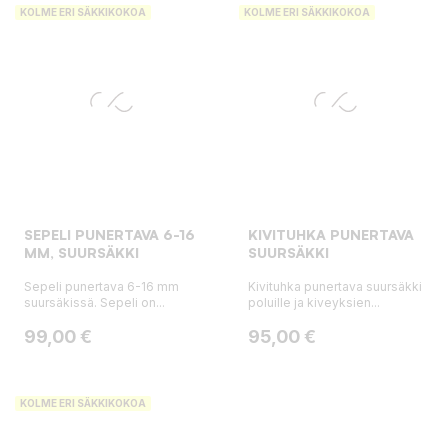
KOLME ERI SÄKKIKOKOA
KOLME ERI SÄKKIKOKOA
SEPELI PUNERTAVA 6-16
KIVITUHKA PUNERTAVA
MM, SUURSÄKKI
SUURSÄKKI
Sepeli punertava 6-16 mm
Kivituhka punertava suursäkki
suursäkissä. Sepeli on...
poluille ja kiveyksien...
Hinta
Hinta
99,00 €
95,00 €
KOLME ERI SÄKKIKOKOA