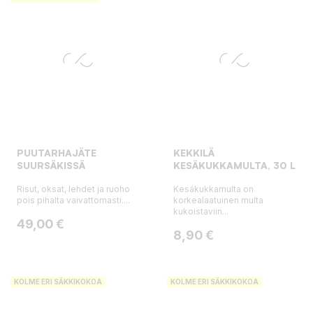
PUUTARHAJÄTE
KEKKILÄ
SUURSÄKISSÄ
KESÄKUKKAMULTA, 30 L
Risut, oksat, lehdet ja ruoho
Kesäkukkamulta on
pois pihalta vaivattomasti....
korkealaatuinen multa
kukoistaviin...
Hinta
49,00 €
Hinta
8,90 €
KOLME ERI SÄKKIKOKOA
KOLME ERI SÄKKIKOKOA