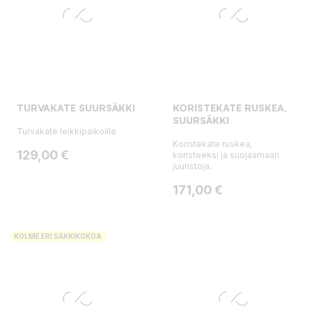
TURVAKATE SUURSÄKKI
KORISTEKATE RUSKEA,
SUURSÄKKI
Turvakate leikkipaikoille
Koristekate ruskea,
Hinta
129,00 €
koristeeksi ja suojaamaan
juuristoja.
Hinta
171,00 €
KOLME ERI SÄKKIKOKOA