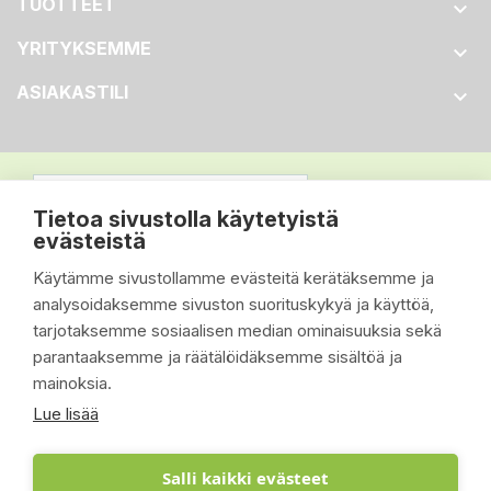
TUOTTEET

YRITYKSEMME

ASIAKASTILI

Tietoa sivustolla käytetyistä
evästeistä
Käytämme sivustollamme evästeitä kerätäksemme ja
analysoidaksemme sivuston suorituskykyä ja käyttöä,
tarjotaksemme sosiaalisen median ominaisuuksia sekä
parantaaksemme ja räätälöidäksemme sisältöä ja
mainoksia.
Lue lisää
Salli kaikki evästeet