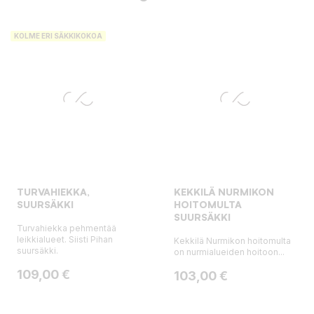
KOLME ERI SÄKKIKOKOA
TURVAHIEKKA,
KEKKILÄ NURMIKON
SUURSÄKKI
HOITOMULTA
SUURSÄKKI
Turvahiekka pehmentää
leikkialueet. Siisti Pihan
Kekkilä Nurmikon hoitomulta
suursäkki.
on nurmialueiden hoitoon...
Hinta
109,00 €
Hinta
103,00 €