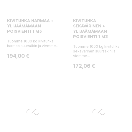
KIVITUHKA HARMAA +
KIVITUHKA
YLIJÄÄMÄMAAN
SEKAVÄRINEN +
POISVIENTI 1 M3
YLIJÄÄMÄMAAN
POISVIENTI 1 M3
Tuomme 1000 kg kivituhka
harmaa suursäkin ja viemme...
Tuomme 1000 kg kivituhka
sekavärinen suursäkin ja
Hinta
194,00 €
viemme...
Hinta
172,06 €