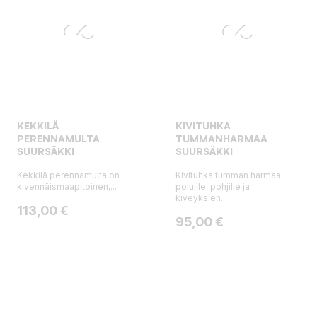
KEKKILÄ
KIVITUHKA
PERENNAMULTA
TUMMANHARMAA
SUURSÄKKI
SUURSÄKKI
Kekkilä perennamulta on
Kivituhka tumman harmaa
kivennäismaapitoinen,...
poluille, pohjille ja
kiveyksien...
Hinta
113,00 €
Hinta
95,00 €