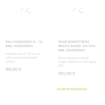
KALLIOMURSKE 0 - 16
SILEÄ KORISTEKIVI
MM, SUURSÄKKI
WHITE ANGEL 50-100
MM, SUURSÄKKI
Kalliomurske 0-16 mm on
kalliosta murskaamalla
Sileä koristekivi White
saatua...
Angel. Säkkikoot: 500 kg tai
200...
Hinta
96,00 €
Hinta
161,00 €
KOLME ERI SÄKKIKOKOA