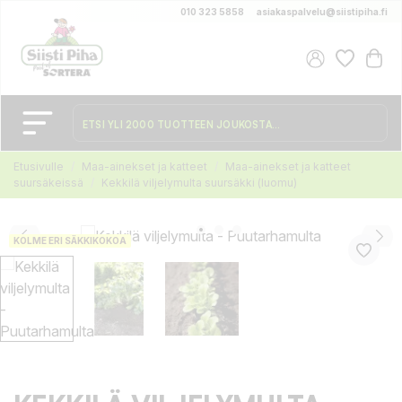
010 323 5858
asiakaspalvelu@siistipiha.fi
Etusivulle
Maa-ainekset ja katteet
Maa-ainekset ja katteet
suursäkeissä
Kekkilä viljelymulta suursäkki (luomu)
KOLME ERI SÄKKIKOKOA