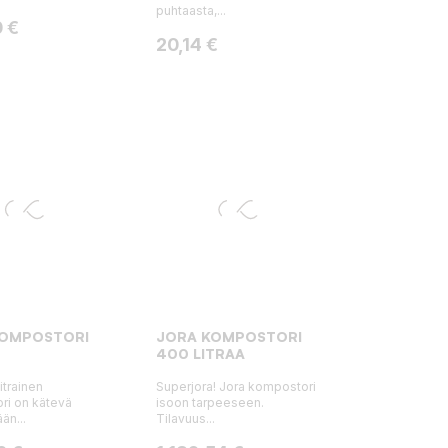
puhtaasta,...
 €
Hinta
20,14 €
KOMPOSTORI
JORA KOMPOSTORI
400 LITRAA
itrainen
Superjora! Jora kompostori
ri on kätevä
isoon tarpeeseen.
n...
Tilavuus...