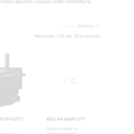
ymälät kätevästi suoraan kotiin toimitettuna.
Lajittele:
Merkitys
Näytetään 1-29 yht. 29 tuotteesta
 POPULETT
BIOLAN SIMPLETT
Biolan Simplett on
lattiatason päälle
pulett 200-