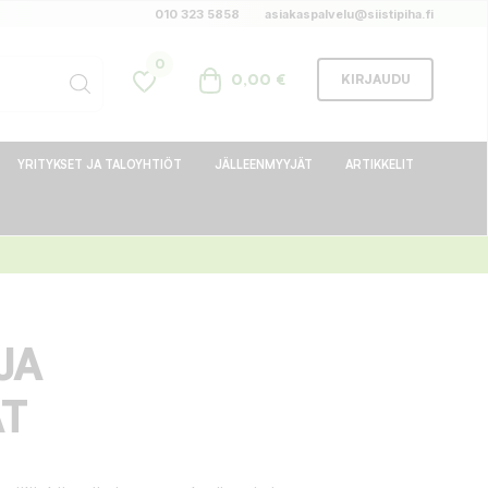
010 323 5858
asiakaspalvelu@siistipiha.fi
0
0,00 €
KIRJAUDU
YRITYKSET JA TALOYHTIÖT
JÄLLEENMYYJÄT
ARTIKKELIT
JA
T