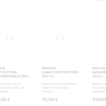
ILÄ
KEKKILÄ
BIOLAN
POSTOIVA
ILMASTOINTIPUTKEN
MÖKKI
SIKÄYMÄLÄ 230 L
HATTU
200 L
lä Kompostoiva
Kekkilä Ilmastointiputken
Biolanin 
ikäymälä 230 L on
hattu on lisävaruste
on käymäl
ainen...
Kekkilä...
keittiöjätt
a
Hinta
Hinta
,00 €
20,90 €
339,0