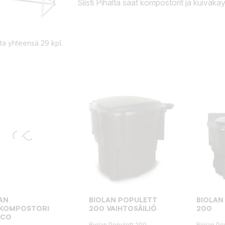
Siisti Pihalta saat kompostorit ja kuivakä
ita yhteensä 29 kpl.
AN
BIOLAN POPULETT
BIOLAN
AKOMPOSTORI
200 VAIHTOSÄILIÖ
200
ECO
Biolan Populett 200
Biolan Po