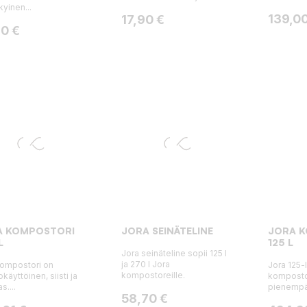
yinen...
Hinta
Hinta
139,00
17,90 €
a
90 €
A KOMPOSTORI
JORA SEINÄTELINE
JORA 
L
125 L
Jora seinäteline sopii 125 l
ja 270 l Jora
kompostori on
Jora 125-l
kompostoreille.
käyttöinen, siisti ja
komposto
s....
pienempää
Hinta
58,70 €