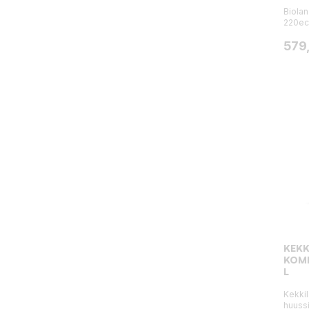
Biola
220eco
Hint
579
KEKK
KOMP
L
Kekkil
huussi