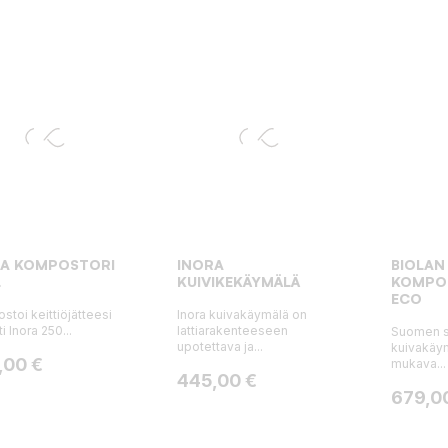
RA KOMPOSTORI
INORA
BIOLAN
L
KUIVIKEKÄYMÄLÄ
KOMPO
ECO
toi keittiöjätteesi
Inora kuivakäymälä on
i Inora 250...
lattiarakenteeseen
Suomen s
upotettava ja...
kuivakäym
a
,00 €
mukava...
Hinta
445,00 €
Hinta
679,0