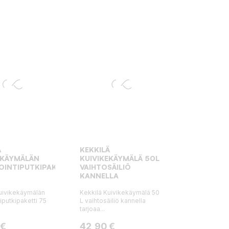
Ä
KEKKILÄ
EKÄYMÄLÄN
KUIVIKEKÄYMÄLÄ 50L
OINTIPUTKIPAKETTI
VAIHTOSÄILIÖ
KANNELLA
uivikekäymälän
Kekkilä Kuivikekäymälä 50
iputkipaketti 75
L vaihtosäiliö kannella
tarjoaa...
Hinta
 €
42,90 €