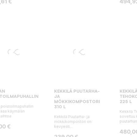
a
Hinta
,61 €
494,9
AN
KEKKILÄ PUUTARHA-
KEKKIL
TOILMAPUHALLIN
JA
TEHOK
MÖKKIKOMPOSTORI
225 L
 poistoilmapuhallin
310 L
taaa käymälän
Kekkilä 
aihtoa
soveltuu k
Kekkilä Puutarha- ja
puutarhan.
mökkikompostori on
a
00 €
kevyesti...
Hinta
480,0
Hinta
239,00 €