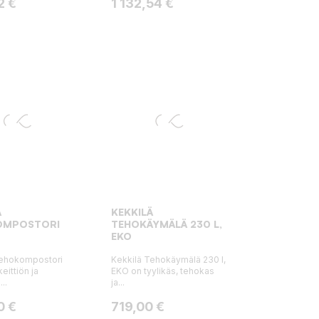
Hinta
2 €
1 132,54 €
Ä
KEKKILÄ
OMPOSTORI
TEHOKÄYMÄLÄ 230 L,
EKO
Tehokompostori
Kekkilä Tehokäymälä 230 l,
eittiön ja
EKO on tyylikäs, tehokas
..
ja...
Hinta
0 €
719,00 €