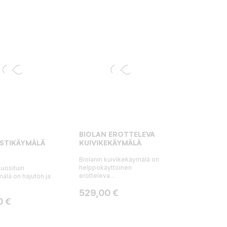
BIOLAN EROTTELEVA
STIKÄYMÄLÄ
KUIVIKEKÄYMÄLÄ
Biolanin kuivikekäymälä on
helppokäyttöinen
uosituin
erotteleva...
älä on hajuton ja
Hinta
529,00 €
0 €