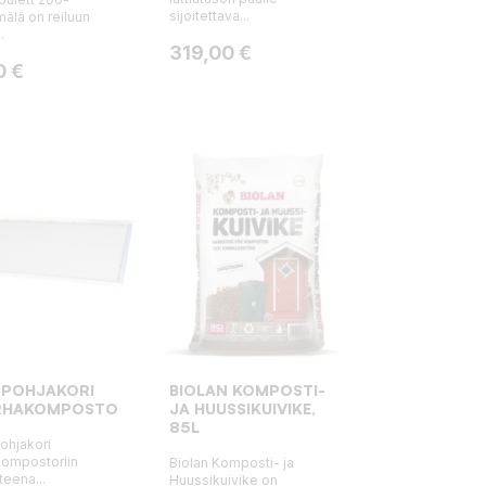
sijoitettava...
älä on reiluun
.
Hinta
319,00 €
0 €
 POHJAKORI
BIOLAN KOMPOSTI-
RHAKOMPOSTORIIN
JA HUUSSIKUIVIKE,
85L
Pohjakori
kompostoriin
Biolan Komposti- ja
teena...
Huussikuivike on