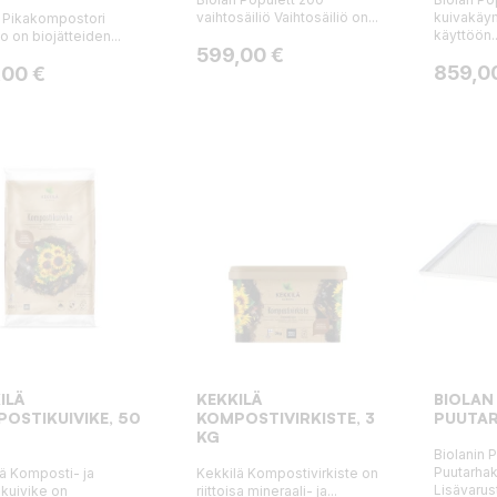
vaihtosäiliö Vaihtosäiliö on...
kuivakäym
n Pikakompostori
käyttöön..
 on biojätteiden...
Hinta
599,00 €
Hinta
a
859,0
,00 €
ILÄ
KEKKILÄ
BIOLAN
OSTIKUIVIKE, 50
KOMPOSTIVIRKISTE, 3
PUUTA
KG
Biolanin 
Puutarha
ä Komposti- ja
Kekkilä Kompostivirkiste on
Lisävarus
kuivike on
riittoisa mineraali- ja...