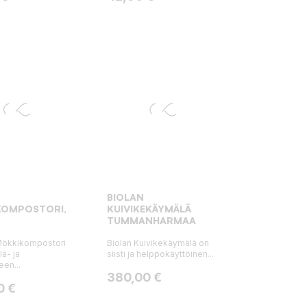
BIOLAN
KOMPOSTORI,
KUIVIKEKÄYMÄLÄ
TUMMANHARMAA
Mökkikompostori
Biolan Kuivikekäymälä on
ä- ja
siisti ja helppokäyttöinen...
een...
Hinta
380,00 €
0 €