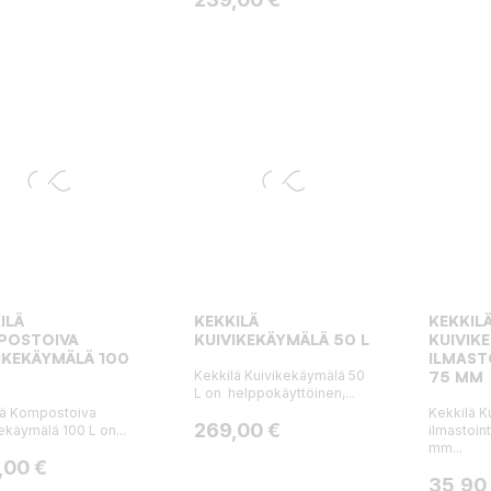
ILÄ
KEKKILÄ
KEKKIL
POSTOIVA
KUIVIKEKÄYMÄLÄ 50 L
KUIVIK
IKEKÄYMÄLÄ 100
ILMAST
Kekkilä Kuivikekäymälä 50
75 MM
L on helppokäyttöinen,...
lä Kompostoiva
Kekkilä K
Hinta
269,00 €
ekäymälä 100 L on...
ilmastoint
mm...
a
,00 €
Hinta
35,90