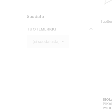
Suodata
Tuotte

TUOTEMERKKI

(ei suodatusta)
BIOL
PIK
220