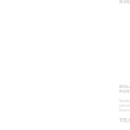
Hint
636
BIOL
POIS
Biolan
tehos
ilmanv
Hint
115,