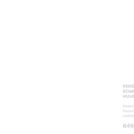
KEKK
KOM
HUUS
Kekki
huuss
uudenl
Hint
649