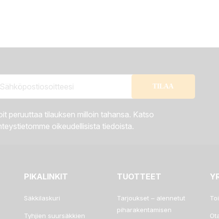
it peruuttaa tilauksen milloin tahansa. Katso
teystietomme oikeudellisista tiedoista.
PIKALINKIT
TUOTTEET
Y
Säkkilaskuri
Tarjoukset – alennetut
To
piharakentamisen
Tyhjien suursäkkien
Ot