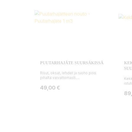
PUUTARHAJÄTE SUURSÄKISSÄ
KEK
SU
Risut, oksat, lehdet ja ruoho pois
pihalta vaivattomasti....
Kekk
istut
Hinta
49,00 €
Hin
89