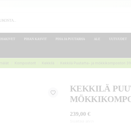
IHAKIVET
PIHAN KASVIT
PIHA JA PUUTARHA
ALE
UUTUUDET
mälät
Kompostorit
Kekkilä
Kekkilä Puutarha- ja mökkikompostori 31
KEKKILÄ PUU
MÖKKIKOMPOS
239,00 €
Sisältää alv:n