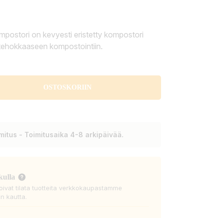
mpostori on kevyesti eristetty kompostori
 tehokkaaseen kompostointiin.
OSTOSKORIIN
itus - Toimitusaika 4-8 arkipäivää.
kulla
voivat tilata tuotteita verkkokaupastamme
n kautta.