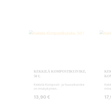
KEKKILÄ KOMPOSTIKUIVIKE,
KE
50 L
KOM
Kekkilä Komposti- ja huussikuivike
Kekk
on imukykyinen...
miner
Hinta
Hin
13,90 €
17,