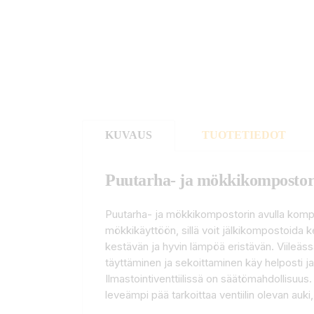
KUVAUS
TUOTETIEDOT
Puutarha- ja mökkikompostor
Puutarha- ja mökkikompostorin avulla kompost
mökkikäyttöön, sillä voit jälkikompostoida 
kestävän ja hyvin lämpöä eristävän. Viileäs
täyttäminen ja sekoittaminen käy helposti j
Ilmastointiventtiilissä on säätömahdollisuu
leveämpi pää tarkoittaa ventiilin olevan auki, k