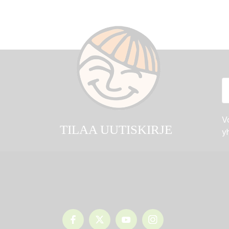
Vo
TILAA UUTISKIRJE
yh