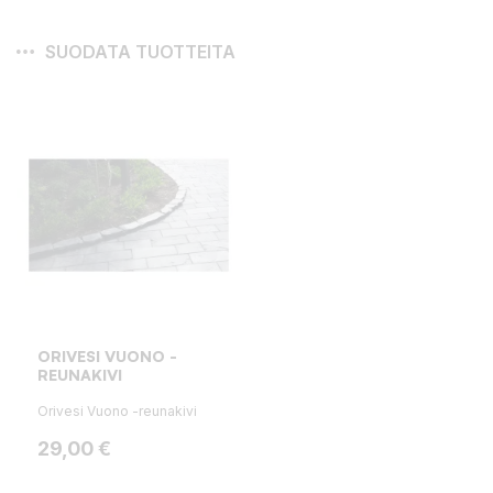
SUODATA TUOTTEITA
ORIVESI VUONO -
REUNAKIVI
Orivesi Vuono -reunakivi
Hinta
29,00 €