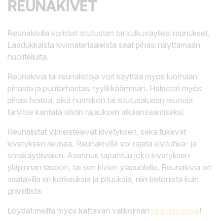
REUNAKIVET
Reunakivillä koristat istutusten tai kulkuväyliesi reunukset.
Laadukkaista kivimateriaaleista saat pihasi näyttämään
huolitellulta.
Reunakiviä tai reunalistoja voit käyttää myös luomaan
pihasta ja puutarhastasi tyylikkäämmän. Helpotat myös
pihasi hoitoa, eikä nurmikon tai istutusalueen reunoja
tarvitse kantata siistin rajauksen aikaansaamiseksi.
Reunalistat viimeistelevät kivetyksen, sekä tukevat
kivetyksen reunaa. Reunakivillä voi rajata kivituhka- ja
sorakäytäviäkin. Asennus tapahtuu joko kivetyksen
yläpinnan tasoon, tai sen kivien yläpuolelle. Reunakiviä on
saatavilla eri korkeuksia ja pituuksia, niin betonista kuin
graniitista.
Löydät meiltä myös kattavan valikoiman
rajausreunoja
!