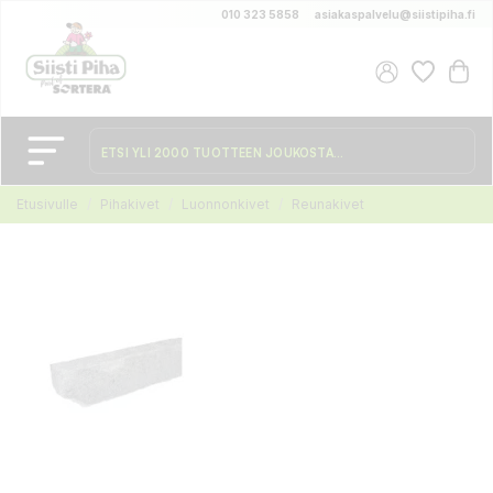
010 323 5858
asiakaspalvelu@siistipiha.fi
Etusivulle
Pihakivet
Luonnonkivet
Reunakivet