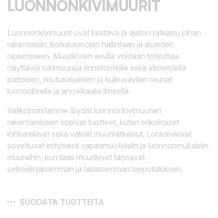
LUONNONKIVIMUURIT
Luonnonkivimuurit ovat kestävä ja ajaton ratkaisu pihan
rakenteisiin, korkeuserojen hallintaan ja alueiden
rajaamiseen. Muurikivien avulla voidaan toteuttaa
näyttäviä tukimuureja rinnetonteille sekä viimeistellä
patioiden, istutusalueiden ja kulkuväylien reunat
luonnollisella ja arvokkaalla ilmeellä.
Valikoimastamme löydät luonnonkivimuurien
rakentamiseen sopivat tuotteet, kuten erikokoiset
lohkarekivet sekä valmiit muuriratkaisut. Lohkarekivet
soveltuvat erityisesti vapaamuotoisiin ja luonnonmukaisiin
muureihin, kun taas muurikivet tarjoavat
selkeälinjaisemman ja tasaisemman lopputuloksen.
SUODATA TUOTTEITA