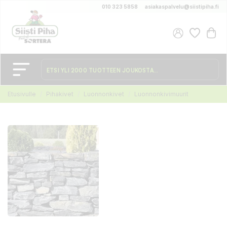
010 323 5858
asiakaspalvelu@siistipiha.fi
Etusivulle
Pihakivet
Luonnonkivet
Luonnonkivimuurit