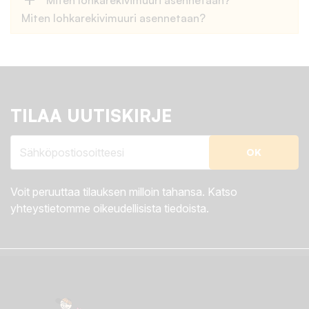
add
Miten lohkarekivimuuri asennetaan?
Miten lohkarekivimuuri asennetaan?
TILAA UUTISKIRJE
Voit peruuttaa tilauksen milloin tahansa. Katso
yhteystietomme oikeudellisista tiedoista.