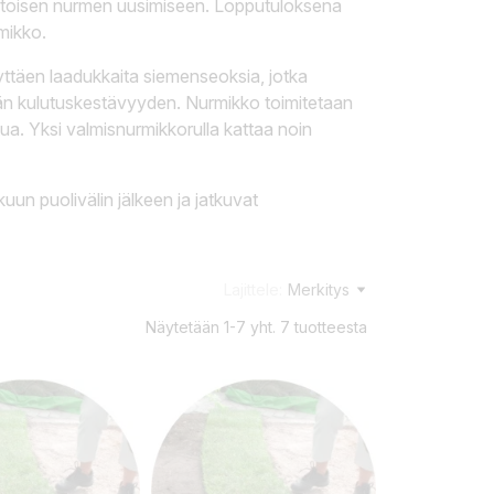
toisen nurmen uusimiseen. Lopputuloksena
mikko.
äyttäen laadukkaita siemenseoksia, jotka
än kulutuskestävyyden. Nurmikko toimitetaan
ttua. Yksi valmisnurmikkorulla kattaa noin
un puolivälin jälkeen ja jatkuvat
Lajittele:
Merkitys
Näytetään 1-7 yht. 7 tuotteesta