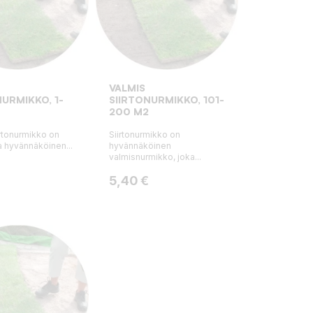
VALMIS
NURMIKKO, 1-
SIIRTONURMIKKO, 101-
200 M2
irtonurmikko on
Siirtonurmikko on
a hyvännäköinen...
hyvännäköinen
valmisnurmikko, joka...
Hinta
5,40 €