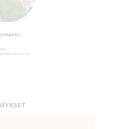
NURMIKKO,
2
mikko
kainen ratkaisu ja
.
YMYKSET