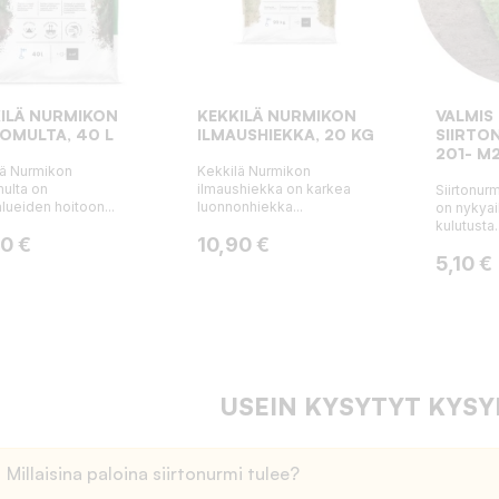
ILÄ NURMIKON
KEKKILÄ NURMIKON
VALMIS
OMULTA, 40 L
ILMAUSHIEKKA, 20 KG
SIIRTO
201- M
lä Nurmikon
Kekkilä Nurmikon
ulta on
ilmaushiekka on karkea
Siirtonur
lueiden hoitoon...
luonnonhiekka...
on nykyai
kulutusta..
a
Hinta
90 €
10,90 €
Hinta
5,10 €
USEIN KYSYTYT KYS
Millaisina paloina siirtonurmi tulee?