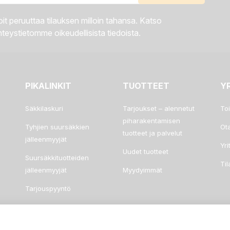
it peruuttaa tilauksen milloin tahansa. Katso
teystietomme oikeudellisista tiedoista.
PIKALINKIT
TUOTTEET
Y
Säkkilaskuri
Tarjoukset – alennetut
To
piharakentamisen
Tyhjien suursäkkien
Ot
tuotteet ja palvelut
jälleenmyyjät
Yri
Uudet tuotteet
Suursäkkituotteiden
Ti
jälleenmyyjät
Myydyimmät
Tarjouspyyntö
Usein kysyttyä