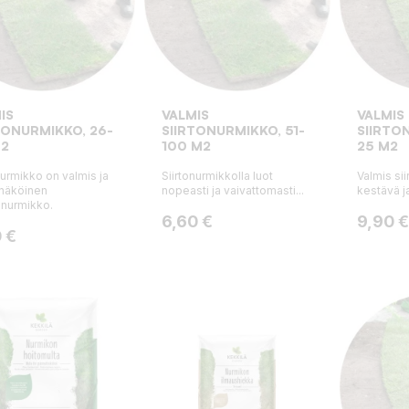
IS
VALMIS
VALMIS
TONURMIKKO, 26-
SIIRTONURMIKKO, 51-
SIIRTO
M2
100 M2
25 M2
nurmikko on valmis ja
Siirtonurmikkolla luot
Valmis si
näköinen
nopeasti ja vaivattomasti...
kestävä j
snurmikko.
Hinta
Hinta
6,60 €
9,90 €
a
 €