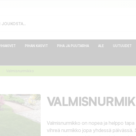
PIHAKIVET
PIHAN KASVIT
PIHA JA PUUTARHA
ALE
UUTUUDET
Valmisnurmikko
VALMISNURMI
Valmisnurmikko on nopea ja helppo tapa 
vihreä nurmikko jopa yhdessä päivässä. S