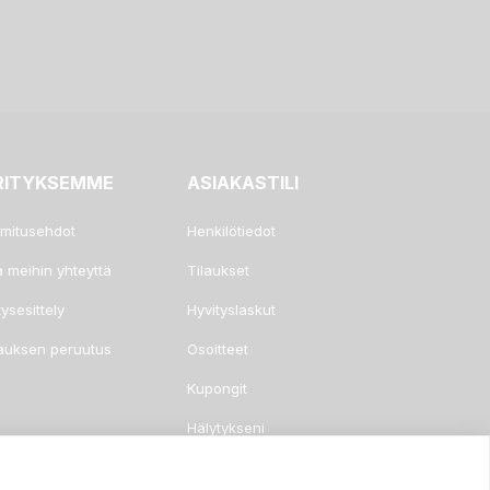
RITYKSEMME
ASIAKASTILI
imitusehdot
Henkilötiedot
a meihin yhteyttä
Tilaukset
tysesittely
Hyvityslaskut
lauksen peruutus
Osoitteet
Kupongit
Hälytykseni