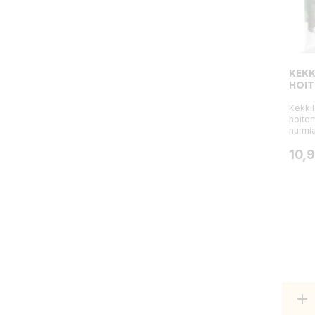
KEKK
HOIT
Kekki
hoitom
nurmia
Hint
10,
add