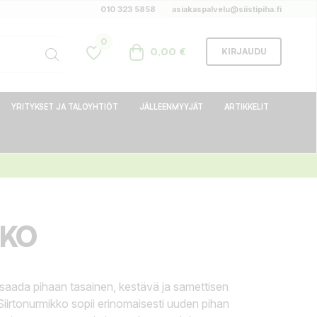
010 323 5858
asiakaspalvelu@siistipiha.fi
0
0,00 €
KIRJAUDU
YRITYKSET JA TALOYHTIÖT
JÄLLEENMYYJÄT
ARTIKKELIT
KKO
saada pihaan tasainen, kestävä ja samettisen
iirtonurmikko sopii erinomaisesti uuden pihan