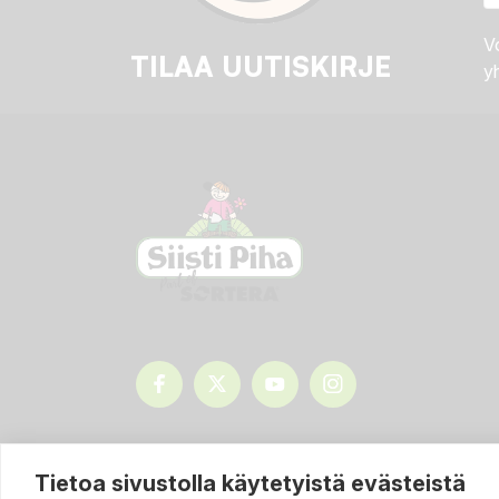
Vo
TILAA UUTISKIRJE
yh
Tietoa sivustolla käytetyistä evästeistä