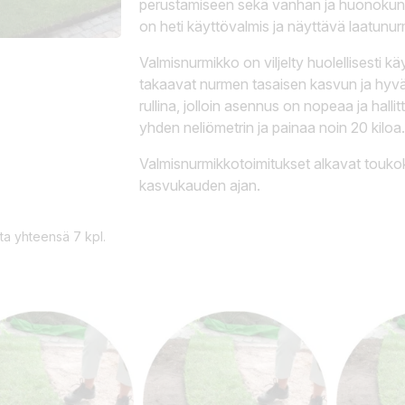
perustamiseen sekä vanhan ja huonokun
on heti käyttövalmis ja näyttävä laatunur
Valmisnurmikko on viljelty huolellisesti k
takaavat nurmen tasaisen kasvun ja hyv
rullina, jolloin asennus on nopeaa ja halli
yhden neliömetrin ja painaa noin 20 kiloa.
Valmisnurmikkotoimitukset alkavat toukoku
kasvukauden ajan.
ta yhteensä 7 kpl.