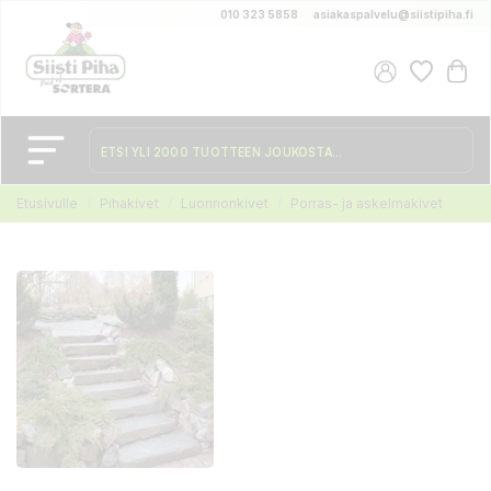
010 323 5858
asiakaspalvelu@siistipiha.fi
Etusivulle
Pihakivet
Luonnonkivet
Porras- ja askelmakivet