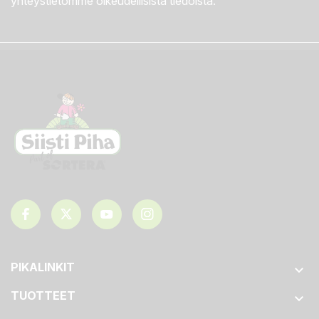
yhteystietomme oikeudellisista tiedoista.
PIKALINKIT

TUOTTEET
