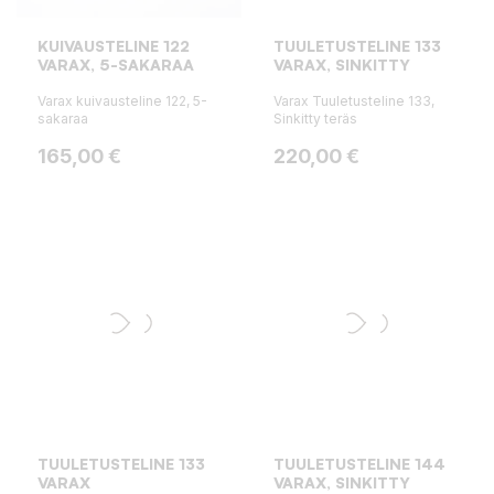
KUIVAUSTELINE 122
TUULETUSTELINE 133
VARAX, 5-SAKARAA
VARAX, SINKITTY
Varax kuivausteline 122, 5-
Varax Tuuletusteline 133,
sakaraa
Sinkitty teräs
Hinta
Hinta
165,00 €
220,00 €
TUULETUSTELINE 133
TUULETUSTELINE 144
VARAX
VARAX, SINKITTY