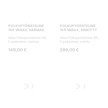
POLKUPYÖRÄTELINE
POLKUPYÖRÄTELINE
155 VARAX, HARMAA
165 VARAX, SINKITTY
Varax Polkupyöräteline 155,
Varax Polkupyöräteline 165,
5-paikkainen, harmaa
5-paikkainen, sinkitty
Hinta
Hinta
149,00 €
299,00 €