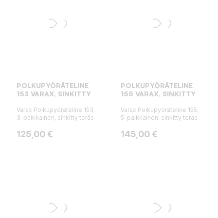
POLKUPYÖRÄTELINE
POLKUPYÖRÄTELINE
153 VARAX, SINKITTY
155 VARAX, SINKITTY
Varax Polkupyöräteline 153,
Varax Polkupyöräteline 155,
3-paikkainen, sinkitty teräs
5-paikkainen, sinkitty teräs
Hinta
Hinta
125,00 €
145,00 €