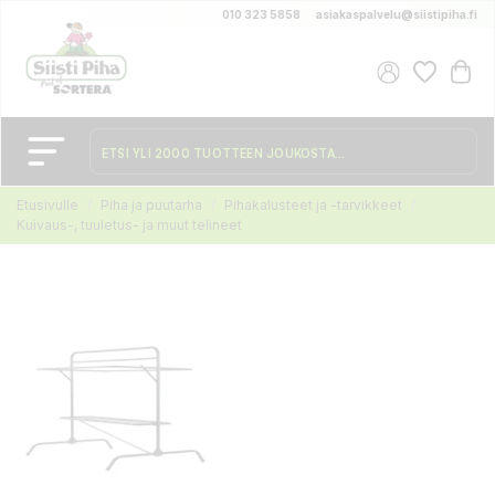
010 323 5858
asiakaspalvelu@siistipiha.fi
Etusivulle
Piha ja puutarha
Pihakalusteet ja -tarvikkeet
Kuivaus-, tuuletus- ja muut telineet