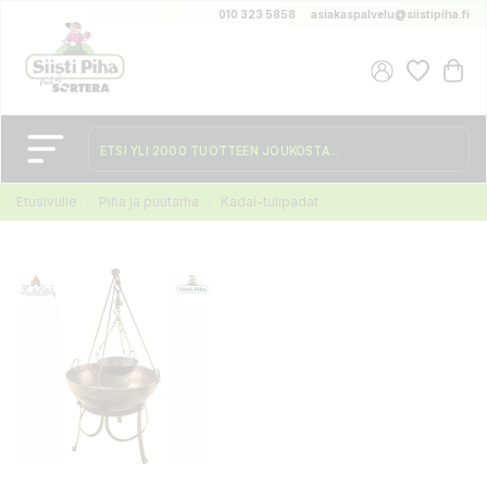
010 323 5858
asiakaspalvelu@siistipiha.fi
Etusivulle
Piha ja puutarha
Kadai-tulipadat