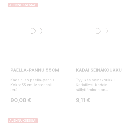
ALENNUKSESSA!
PAELLA-PANNU 55CM
KADAI SEINÄKOUKKU
Kadain iso paella-pannu.
Tyylikäs seinäkoukku
Koko: 55 cm. Materiaali:
Kadaillesi. Kadain
teräs.
säilyttäminen on...
Hinta
Hinta
90,08 €
9,11 €
ALENNUKSESSA!