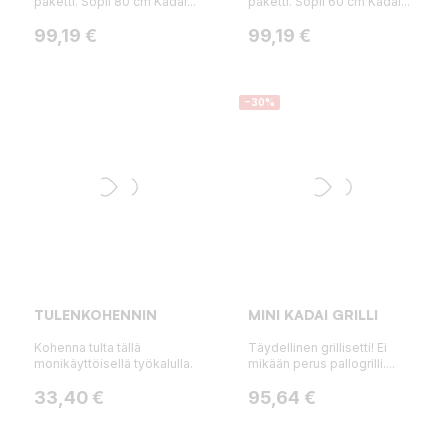
paketti. Sopii 80 cm Kadai...
paketti. Sopii 60 cm Kadai...
Hinta
Hinta
99,19 €
99,19 €
−30%
TULENKOHENNIN
MINI KADAI GRILLI
Kohenna tulta tällä
Täydellinen grillisetti! Ei
monikäyttöisellä työkalulla.
mikään perus pallogrilli....
Hinta
Hinta
Normaalihinta
33,40 €
95,64 €