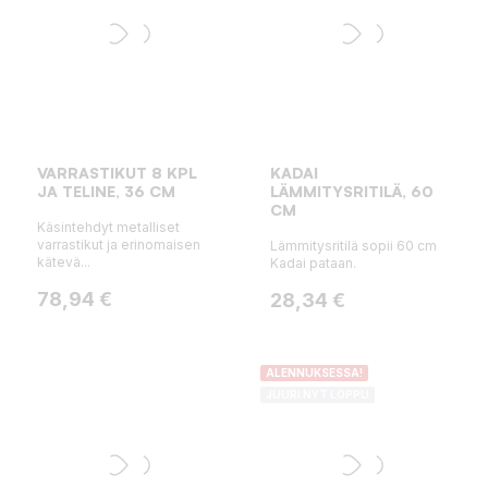
VARRASTIKUT 8 KPL
KADAI
JA TELINE, 36 CM
LÄMMITYSRITILÄ, 60
CM
Käsintehdyt metalliset
varrastikut ja erinomaisen
Lämmitysritilä sopii 60 cm
kätevä...
Kadai pataan.
Hinta
78,94 €
Hinta
28,34 €
ALENNUKSESSA!
JUURI NYT LOPPU