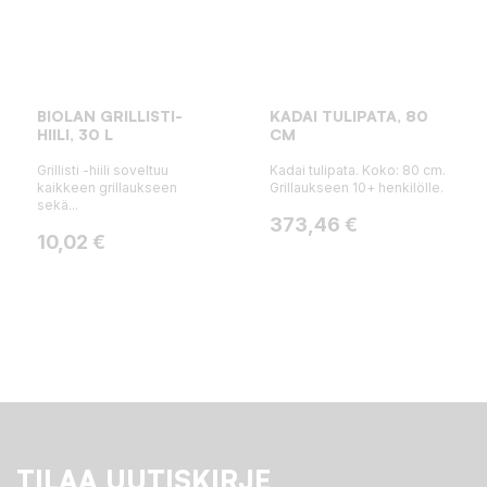
BIOLAN GRILLISTI-
KADAI TULIPATA, 80
HIILI, 30 L
CM
Grillisti -hiili soveltuu
Kadai tulipata. Koko: 80 cm.
kaikkeen grillaukseen
Grillaukseen 10+ henkilölle.
sekä...
Hinta
373,46 €
Hinta
10,02 €
TILAA UUTISKIRJE