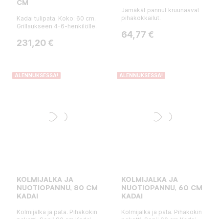
CM
Jämäkät pannut kruunaavat
pihakokkailut.
Kadai tulipata. Koko: 60 cm.
Grillaukseen 4-6-henkilölle.
Hinta
64,77 €
Hinta
Normaalihinta
231,20 €
ALENNUKSESSA!
ALENNUKSESSA!
KOLMIJALKA JA
KOLMIJALKA JA
NUOTIOPANNU, 80 CM
NUOTIOPANNU, 60 CM
KADAI
KADAI
Kolmijalka ja pata. Pihakokin
Kolmijalka ja pata. Pihakokin