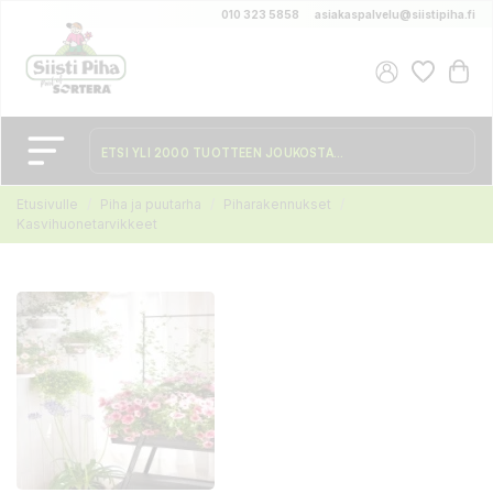
010 323 5858
asiakaspalvelu@siistipiha.fi
Etusivulle
Piha ja puutarha
Piharakennukset
Kasvihuonetarvikkeet