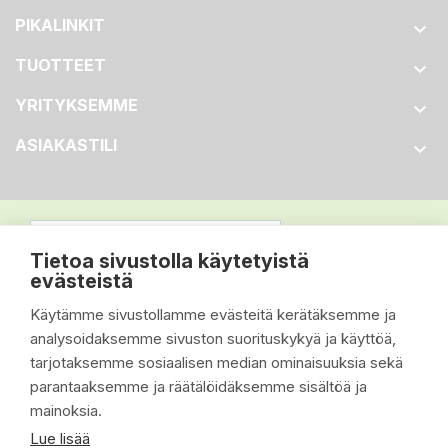
PIKALINKIT

TUOTTEET

YRITYKSEMME

ASIAKASTILI

Tietoa sivustolla käytetyistä
evästeistä
Käytämme sivustollamme evästeitä kerätäksemme ja
analysoidaksemme sivuston suorituskykyä ja käyttöä,
tarjotaksemme sosiaalisen median ominaisuuksia sekä
parantaaksemme ja räätälöidäksemme sisältöä ja
mainoksia.
Lue lisää