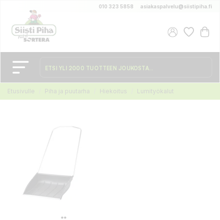
010 323 5858
asiakaspalvelu@siistipiha.fi
Etusivulle
Piha ja puutarha
Hiekoitus
Lumityökalut