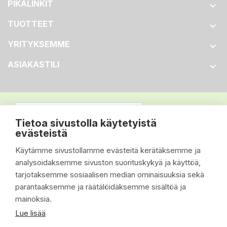
PIKALINKIT

TUOTTEET

YRITYKSEMME

ASIAKASTILI

Tietoa sivustolla käytetyistä
evästeistä
Käytämme sivustollamme evästeitä kerätäksemme ja
analysoidaksemme sivuston suorituskykyä ja käyttöä,
tarjotaksemme sosiaalisen median ominaisuuksia sekä
parantaaksemme ja räätälöidäksemme sisältöä ja
mainoksia.
Lue lisää