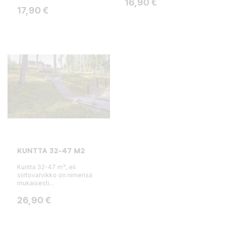
Hinta
16,90 €
Hinta
17,90 €
KUNTTA 32-47 M2
Kuntta 32-47 m², eli
siirtovarvikko on nimensä
mukaisesti...
Hinta
26,90 €