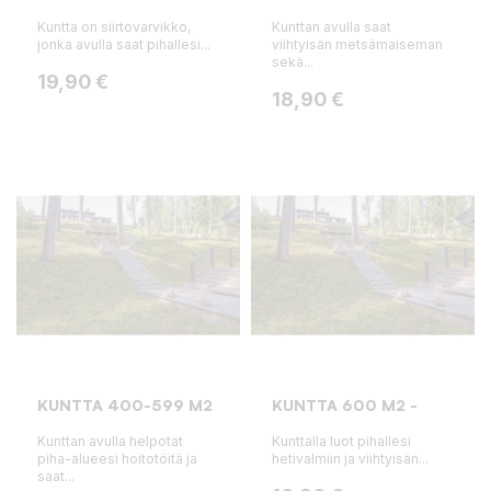
Kuntta on siirtovarvikko,
Kunttan avulla saat
jonka avulla saat pihallesi...
viihtyisän metsämaiseman
sekä...
Hinta
19,90 €
Hinta
18,90 €
KUNTTA 400-599 M2
KUNTTA 600 M2 -
Kunttan avulla helpotat
Kunttalla luot pihallesi
piha-alueesi hoitotöitä ja
hetivalmiin ja viihtyisän...
saat...