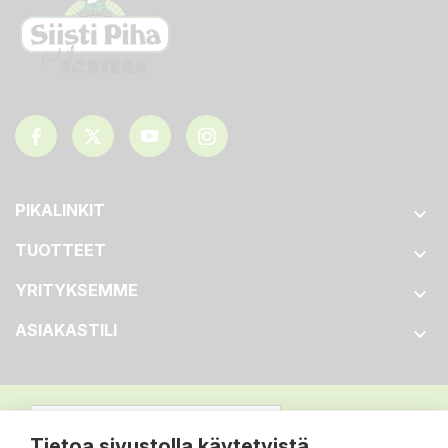
PIKALINKIT

TUOTTEET

YRITYKSEMME

ASIAKASTILI

Tietoa sivustolla käytetyistä