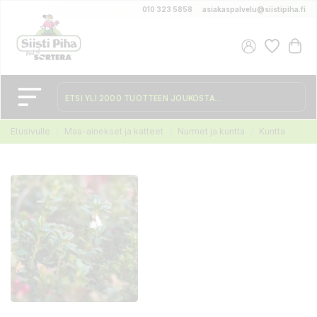
010 323 5858
asiakaspalvelu@siistipiha.fi
Etusivulle
Maa-ainekset ja katteet
Nurmet ja kuntta
Kuntta