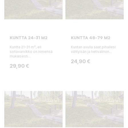
KUNTTA 24-31 M2
KUNTTA 48-79 M2
Kuntta 21-31 m², eli
Kuntan avulla saat pihallesi
siirtovarvikko on nimensä
viihtyisän ja hetivalmiin...
mukaisesti...
Hinta
24,90 €
Hinta
29,90 €