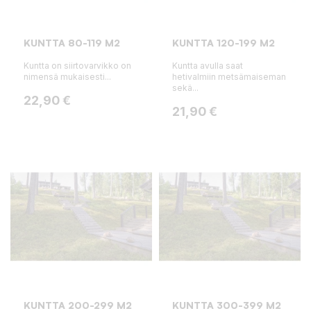
KUNTTA 80-119 M2
KUNTTA 120-199 M2
Kuntta on siirtovarvikko on
Kuntta avulla saat
nimensä mukaisesti...
hetivalmiin metsämaiseman
sekä...
Hinta
22,90 €
Hinta
21,90 €
KUNTTA 200-299 M2
KUNTTA 300-399 M2