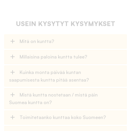
USEIN KYSYTYT KYSYMYKSET
add
Mitä on kuntta?
add
Millaisina paloina kuntta tulee?
add
Kuinka monta päivää kuntan
saapumisesta kuntta pitää asentaa?
add
Mistä kuntta nostetaan / mistä päin
Suomea kuntta on?
add
Toimitetaanko kunttaa koko Suomeen?