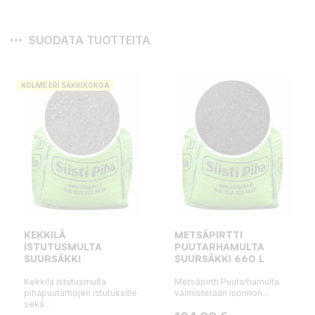
SUODATA TUOTTEITA
KOLME ERI SÄKKIKOKOA
KEKKILÄ
METSÄPIRTTI
ISTUTUSMULTA
PUUTARHAMULTA
SUURSÄKKI
SUURSÄKKI 660 L
Kekkilä istutusmulta
Metsäpirtti Puutarhamulta
pihapuutarhojen istutuksille
valmistetaan luonnon...
sekä...