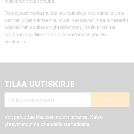
maksaruohokattomulta.
Ostaessasi meiltä multaa suursäkeissä voit samalla tilata
vanhan ylijäämämaan tai muun vastaavan maa-aineserän
poisviennin edulliseen yhteishintaan, jolloin pihan tai
työmaan logistiikka hoituu vaivattomasti yhdellä
tilauksella.
TILAA UUTISKIRJE
Voit peruuttaa tilauksen milloin tahansa. Katso
yhteystietomme oikeudellisista tiedoista.