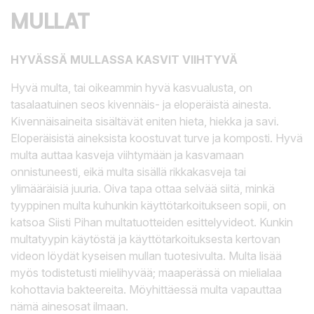
MULLAT
HYVÄSSÄ MULLASSA KASVIT VIIHTYVÄ
Hyvä multa, tai oikeammin hyvä kasvualusta, on
tasalaatuinen seos kivennäis- ja eloperäistä ainesta.
Kivennäisaineita sisältävät eniten hieta, hiekka ja savi.
Eloperäisistä aineksista koostuvat turve ja komposti. Hyvä
multa auttaa kasveja viihtymään ja kasvamaan
onnistuneesti, eikä multa sisällä rikkakasveja tai
ylimääräisiä juuria. Oiva tapa ottaa selvää siitä, minkä
tyyppinen multa kuhunkin käyttötarkoitukseen sopii, on
katsoa Siisti Pihan multatuotteiden esittelyvideot. Kunkin
multatyypin käytöstä ja käyttötarkoituksesta kertovan
videon löydät kyseisen mullan tuotesivulta. Multa lisää
myös todistetusti mielihyvää; maaperässä on mielialaa
kohottavia bakteereita. Möyhittäessä multa vapauttaa
nämä ainesosat ilmaan.