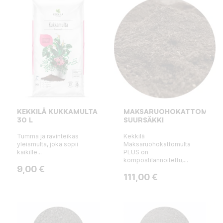
KEKKILÄ KUKKAMULTA
MAKSARUOHOKATTOMULTA
30 L
SUURSÄKKI
Tumma ja ravinteikas
Kekkilä
yleismulta, joka sopii
Maksaruohokattomulta
kaikille...
PLUS on
kompostilannoitettu,...
Hinta
9,00 €
Hinta
111,00 €