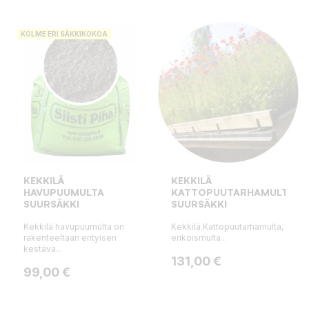
KOLME ERI SÄKKIKOKOA
KEKKILÄ
KEKKILÄ
HAVUPUUMULTA
KATTOPUUTARHAMULTA,
SUURSÄKKI
SUURSÄKKI
Kekkilä havupuumulta on
Kekkilä Kattopuutarhamulta,
rakenteeltaan erityisen
erikoismulta...
kestävä...
Hinta
131,00 €
Hinta
99,00 €