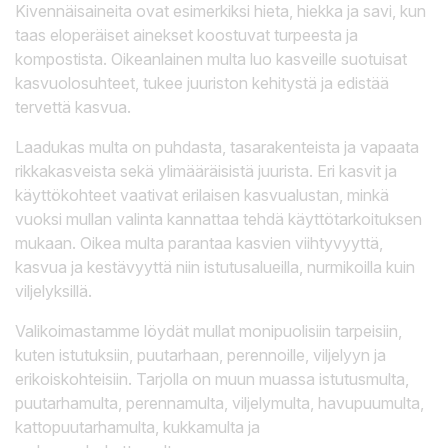
Kivennäisaineita ovat esimerkiksi hieta, hiekka ja savi, kun
taas eloperäiset ainekset koostuvat turpeesta ja
kompostista. Oikeanlainen multa luo kasveille suotuisat
kasvuolosuhteet, tukee juuriston kehitystä ja edistää
tervettä kasvua.
Laadukas multa on puhdasta, tasarakenteista ja vapaata
rikkakasveista sekä ylimääräisistä juurista. Eri kasvit ja
käyttökohteet vaativat erilaisen kasvualustan, minkä
vuoksi mullan valinta kannattaa tehdä käyttötarkoituksen
mukaan. Oikea multa parantaa kasvien viihtyvyyttä,
kasvua ja kestävyyttä niin istutusalueilla, nurmikoilla kuin
viljelyksillä.
Valikoimastamme löydät mullat monipuolisiin tarpeisiin,
kuten istutuksiin, puutarhaan, perennoille, viljelyyn ja
erikoiskohteisiin. Tarjolla on muun muassa istutusmulta,
puutarhamulta, perennamulta, viljelymulta, havupuumulta,
kattopuutarhamulta, kukkamulta ja