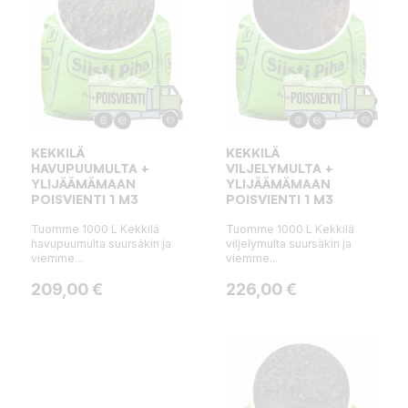
KEKKILÄ
KEKKILÄ
HAVUPUUMULTA +
VILJELYMULTA +
YLIJÄÄMÄMAAN
YLIJÄÄMÄMAAN
POISVIENTI 1 M3
POISVIENTI 1 M3
Tuomme 1000 L Kekkilä
Tuomme 1000 L Kekkilä
havupuumulta suursäkin ja
viljelymulta suursäkin ja
viemme...
viemme...
Hinta
Hinta
209,00 €
226,00 €