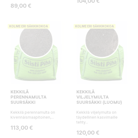
Hinta
104,00 €
Hinta
89,00 €
KOLME ERI SÄKKIKOKOA
KOLME ERI SÄKKIKOKOA
KEKKILÄ
KEKKILÄ
PERENNAMULTA
VILJELYMULTA
SUURSÄKKI
SUURSÄKKI (LUOMU)
Kekkilä perennamulta on
Kekkilä viljelymulta on
kivennäismaapitoinen,...
täydellinen kasvimaille
tehty...
Hinta
113,00 €
Hinta
120,00 €