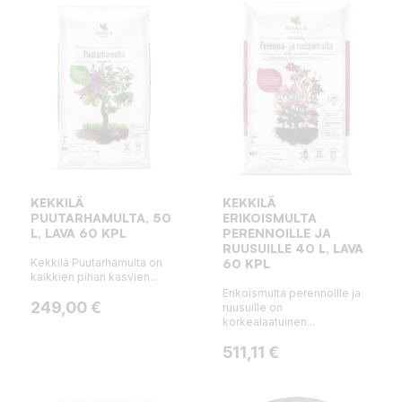
KEKKILÄ
KEKKILÄ
PUUTARHAMULTA, 50
ERIKOISMULTA
L, LAVA 60 KPL
PERENNOILLE JA
RUUSUILLE 40 L, LAVA
Kekkilä Puutarhamulta on
60 KPL
kaikkien pihan kasvien...
Erikoismulta perennoille ja
Hinta
249,00 €
ruusuille on
korkealaatuinen...
Hinta
511,11 €