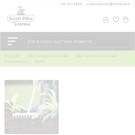
010 323 5858
asiakaspalvelu@siistipiha.fi
Etusivulle
Maa-ainekset ja katteet
Maa-ainekset ja katteet
suursäkeissä
Mullat