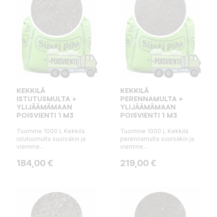
KEKKILÄ
KEKKILÄ
ISTUTUSMULTA +
PERENNAMULTA +
YLIJÄÄMÄMAAN
YLIJÄÄMÄMAAN
POISVIENTI 1 M3
POISVIENTI 1 M3
Tuomme 1000 L Kekkilä
Tuomme 1000 L Kekkilä
istutusmulta suursäkin ja
perennamulta suursäkin ja
viemme...
viemme...
Hinta
Hinta
184,00 €
219,00 €