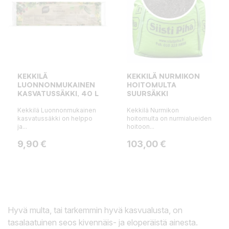
KEKKILÄ
KEKKILÄ NURMIKON
LUONNONMUKAINEN
HOITOMULTA
KASVATUSSÄKKI, 40 L
SUURSÄKKI
Kekkilä Luonnonmukainen
Kekkilä Nurmikon
kasvatussäkki on helppo
hoitomulta on nurmialueiden
ja...
hoitoon...
Hinta
Hinta
9,90 €
103,00 €
Hyvä multa, tai tarkemmin hyvä kasvualusta, on
tasalaatuinen seos kivennäis- ja eloperäistä ainesta.