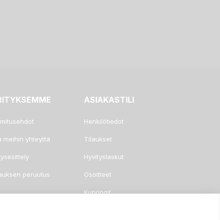
RITYKSEMME
ASIAKASTILI
imitusehdot
Henkilötiedot
a meihin yhteyttä
Tilaukset
tysesittely
Hyvityslaskut
lauksen peruutus
Osoitteet
Kupongit
Hälytykseni