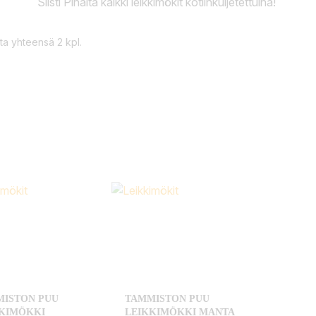
Siisti Pihalta kaikki leikkimökit kotiinkuljetettuina!
ta yhteensä 2 kpl.
ISTON PUU
TAMMISTON PUU
KIMÖKKI
LEIKKIMÖKKI MANTA