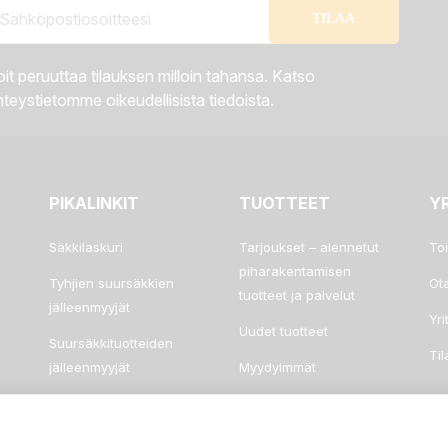
it peruuttaa tilauksen milloin tahansa. Katso
teystietomme oikeudellisista tiedoista.
PIKALINKIT
TUOTTEET
Y
Säkkilaskuri
Tarjoukset – alennetut
To
piharakentamisen
Tyhjien suursäkkien
Ot
tuotteet ja palvelut
jälleenmyyjät
Yri
Uudet tuotteet
Suursäkkituotteiden
Ti
jälleenmyyjät
Myydyimmät
Tarjouspyyntö
Usein kysyttyä