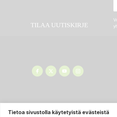
Vo
TILAA UUTISKIRJE
yh
Tietoa sivustolla käytetyistä evästeistä