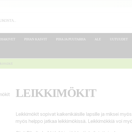
IHAKIVET
PIHAN KASVIT
PIHA JA PUUTARHA
ALE
UUTUUDET
kimökit
LEIKKIMÖKIT
Leikkimökit sopivat kaikenikäisille lapsille ja miksei myös
myös helppo jatkaa leikkimökissä. Leikkimökkiä voi my