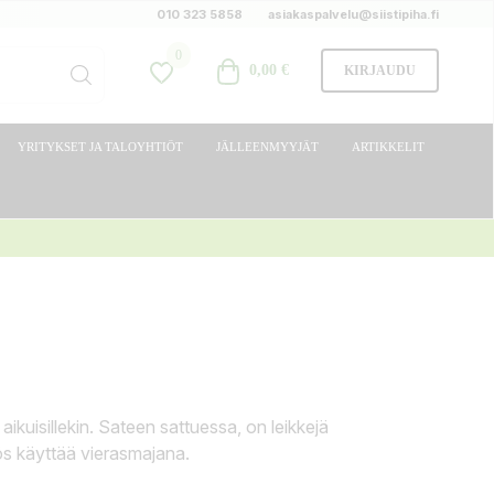
010 323 5858
asiakaspalvelu@siistipiha.fi
0
0,00 €
KIRJAUDU
YRITYKSET JA TALOYHTIÖT
JÄLLEENMYYJÄT
ARTIKKELIT
 aikuisillekin. Sateen sattuessa, on leikkejä
ös käyttää vierasmajana.