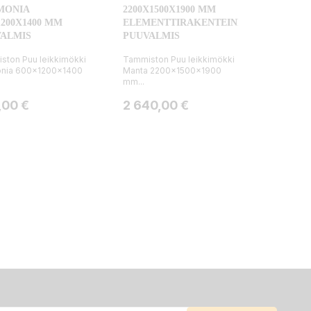
MONIA
2200X1500X1900 MM
1200X1400 MM
ELEMENTTIRAKENTEINEN
ALMIS
PUUVALMIS
ston Puu leikkimökki
Tammiston Puu leikkimökki
nia 600x1200x1400
Manta 2200x1500x1900
mm...
a
Hinta
,00 €
2 640,00 €