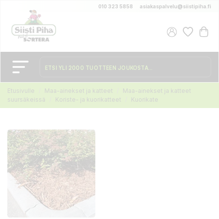
010 323 5858
asiakaspalvelu@siistipiha.fi
Etusivulle
Maa-ainekset ja katteet
Maa-ainekset ja katteet
suursäkeissä
Koriste- ja kuorikatteet
Kuorikate