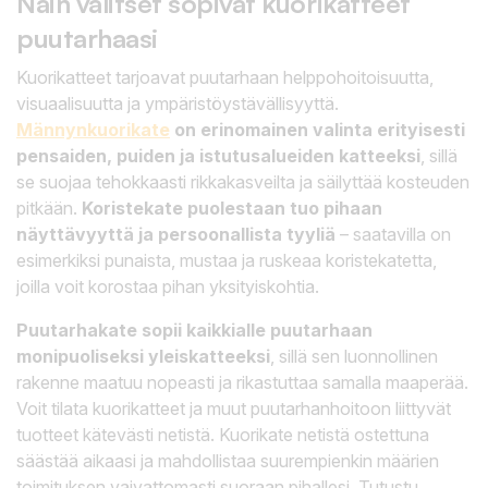
Näin valitset sopivat kuorikatteet
puutarhaasi
Kuorikatteet tarjoavat puutarhaan helppohoitoisuutta,
visuaalisuutta ja ympäristöystävällisyyttä.
Männynkuorikate
on erinomainen valinta erityisesti
pensaiden, puiden ja istutusalueiden katteeksi
, sillä
se suojaa tehokkaasti rikkakasveilta ja säilyttää kosteuden
pitkään.
Koristekate puolestaan tuo pihaan
näyttävyyttä ja persoonallista tyyliä
– saatavilla on
esimerkiksi punaista, mustaa ja ruskeaa koristekatetta,
joilla voit korostaa pihan yksityiskohtia.
Puutarhakate sopii kaikkialle puutarhaan
monipuoliseksi yleiskatteeksi
, sillä sen luonnollinen
rakenne maatuu nopeasti ja rikastuttaa samalla maaperää.
Voit tilata kuorikatteet ja muut puutarhanhoitoon liittyvät
tuotteet kätevästi netistä. Kuorikate netistä ostettuna
säästää aikaasi ja mahdollistaa suurempienkin määrien
toimituksen vaivattomasti suoraan pihallesi. Tutustu