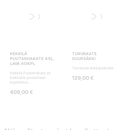
KEKKILÄ
TURVAKATE
PUUTARHAKATE 45L,
SUURSÄKKI
LAVA 60KPL
Turvakate leikkipaikoille
Kekkilä Puutarhakate on
Hinta
129,00 €
kaikkialle puutarhaan
käytettävä...
Hinta
409,00 €