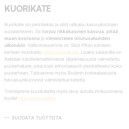
KUORIKATE
Kuorikate on perinteikäs ja siisti ratkaisu kasvualustojen
suojaamiseen. Se
torjuu rikkakasvien kasvua
,
pitää
maan kosteana
ja
viimeistelee istutusalueiden
ulkonäön
. Valikoimissamme on Siisti Pihan kahteen
kertaan murskattu
männynkuorikate
. Lisäksi saatavilla on
Kekkilän käsittelemättömästä ylijäämäpuusta valmistettu
puutarhakate, joka sopii erinomaisesti yleiskatteeksi koko
puutarhaan. Tarjoamme myös Biolanin korkealaatuista
havupuunkuoresta valmistettua katetta.
Toimitamme kuorikatetta myös lava-autolla irtokuormana,
löydät
irtokuormat täältä.
SUODATA TUOTTEITA