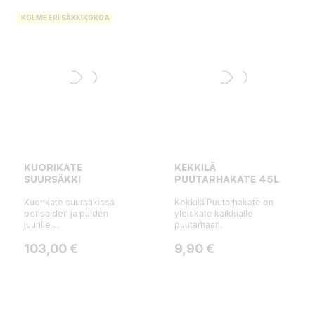
KOLME ERI SÄKKIKOKOA
KUORIKATE
KEKKILÄ
SUURSÄKKI
PUUTARHAKATE 45L
Kuorikate suursäkissä
Kekkilä Puutarhakate on
pensaiden ja puiden
yleiskate kaikkialle
juurille....
puutarhaan.
Hinta
Hinta
103,00 €
9,90 €