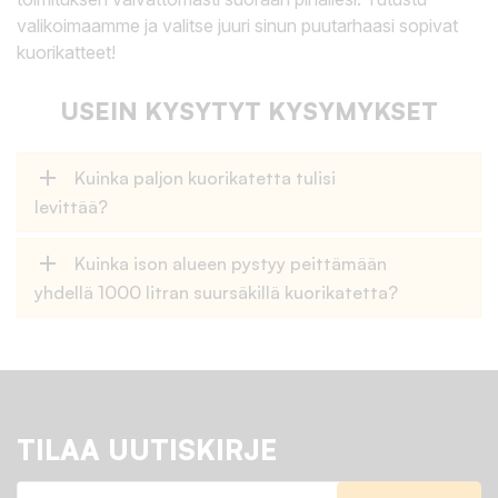
valikoimaamme ja valitse juuri sinun puutarhaasi sopivat
kuorikatteet!
USEIN KYSYTYT KYSYMYKSET
add
Kuinka paljon kuorikatetta tulisi
levittää?
add
Kuinka ison alueen pystyy peittämään
yhdellä 1000 litran suursäkillä kuorikatetta?
TILAA UUTISKIRJE