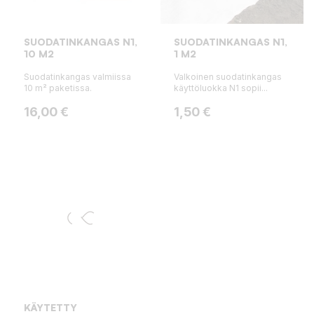
SUODATINKANGAS N1,
SUODATINKANGAS N1,
10 M2
1 M2
Suodatinkangas valmiissa
Valkoinen suodatinkangas
10 m² paketissa.
käyttöluokka N1 sopii...
Hinta
Hinta
16,00 €
1,50 €
KÄYTETTY