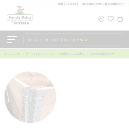
010 323 5858
asiakaspalvelu@siistipiha.fi
Etusivulle
Piha ja puutarha
Keittiöpuutarha
Lavakaulukset