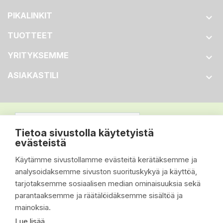
PIKALINKIT

TUOTTEET

YRITYKSEMME

ASIAKASTILI

Tietoa sivustolla käytetyistä
evästeistä
Käytämme sivustollamme evästeitä kerätäksemme ja
analysoidaksemme sivuston suorituskykyä ja käyttöä,
tarjotaksemme sosiaalisen median ominaisuuksia sekä
parantaaksemme ja räätälöidäksemme sisältöä ja
mainoksia.
Lue lisää