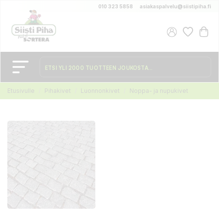
010 323 5858
asiakaspalvelu@siistipiha.fi
Etusivulle
Pihakivet
Luonnonkivet
Noppa- ja nupukivet