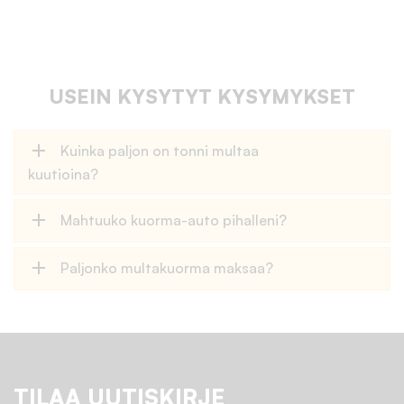
USEIN KYSYTYT KYSYMYKSET
add
Kuinka paljon on tonni multaa
kuutioina?
add
Mahtuuko kuorma-auto pihalleni?
add
Paljonko multakuorma maksaa?
TILAA UUTISKIRJE