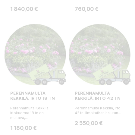
Hinta
Hinta
1 840,00 €
760,00 €
PERENNAMULTA
PERENNAMULTA
KEKKILÄ, IRTO 18 TN
KEKKILÄ, IRTO 42 TN
Perennamulta Kekkilä,
Perennamulta Kekkilä, irto
irtokuorma 18 tn on
42 tn. Ilmoitathan halutun...
multava,...
Hinta
2 550,00 €
Hinta
1 180,00 €