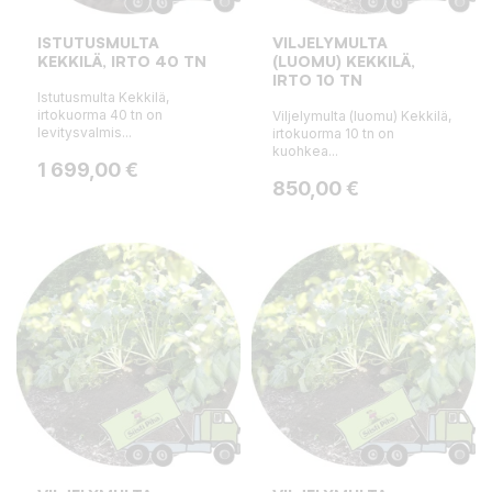
ISTUTUSMULTA
VILJELYMULTA
KEKKILÄ, IRTO 40 TN
(LUOMU) KEKKILÄ,
IRTO 10 TN
Istutusmulta Kekkilä,
irtokuorma 40 tn on
Viljelymulta (luomu) Kekkilä,
levitysvalmis...
irtokuorma 10 tn on
kuohkea...
Hinta
1 699,00 €
Hinta
850,00 €