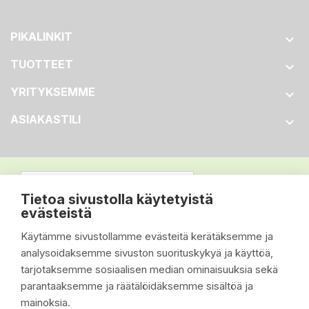
PIKALINKIT

TUOTTEET

YRITYKSEMME

ASIAKASTILI

Tietoa sivustolla käytetyistä
evästeistä
Käytämme sivustollamme evästeitä kerätäksemme ja
analysoidaksemme sivuston suorituskykyä ja käyttöä,
tarjotaksemme sosiaalisen median ominaisuuksia sekä
parantaaksemme ja räätälöidäksemme sisältöä ja
mainoksia.