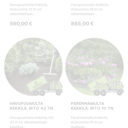
Havupuumulta Kekkilä,
Havupuumulta Kekkilä,
irtokuorma 10 tn on
irtokuorma 18 tn on
rakenteeltaan...
rakenteeltaan...
Hinta
Hinta
590,00 €
865,00 €
HAVUPUUMULTA
PERENNAMULTA
KEKKILÄ, IRTO 42 TN
KEKKILÄ, IRTO 10 TN
Havupuumulta Kekkilä, irto
Perennamulta Kekkilä,
42 tn on rakenteeltaan
irtokuorma 10 tn on
kestävä...
multava,...