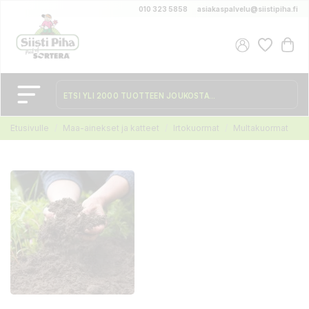
010 323 5858
asiakaspalvelu@siistipiha.fi
Etusivulle
Maa-ainekset ja katteet
Irtokuormat
Multakuormat