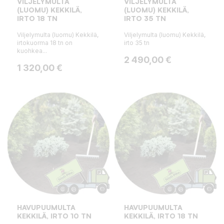
VILJELYMULTA
VILJELYMULTA
(LUOMU) KEKKILÄ,
(LUOMU) KEKKILÄ,
IRTO 18 TN
IRTO 35 TN
Viljelymulta (luomu) Kekkilä,
Viljelymulta (luomu) Kekkilä,
irtokuorma 18 tn on
irto 35 tn
kuohkea...
Hinta
2 490,00 €
Hinta
1 320,00 €
HAVUPUUMULTA
HAVUPUUMULTA
KEKKILÄ, IRTO 10 TN
KEKKILÄ, IRTO 18 TN