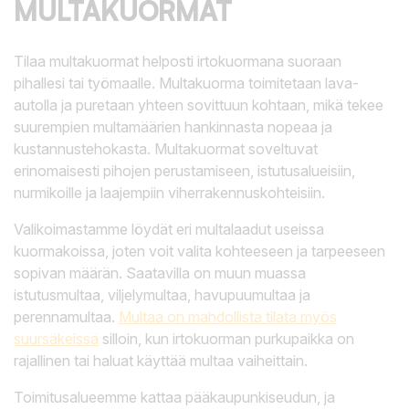
MULTAKUORMAT
Tilaa multakuormat helposti irtokuormana suoraan
pihallesi tai työmaalle. Multakuorma toimitetaan lava-
autolla ja puretaan yhteen sovittuun kohtaan, mikä tekee
suurempien multamäärien hankinnasta nopeaa ja
kustannustehokasta. Multakuormat soveltuvat
erinomaisesti pihojen perustamiseen, istutusalueisiin,
nurmikoille ja laajempiin viherrakennuskohteisiin.
Valikoimastamme löydät eri multalaadut useissa
kuormakoissa, joten voit valita kohteeseen ja tarpeeseen
sopivan määrän. Saatavilla on muun muassa
istutusmultaa, viljelymultaa, havupuumultaa ja
perennamultaa.
Multaa on mahdollista tilata myös
suursäkeissä
silloin, kun irtokuorman purkupaikka on
rajallinen tai haluat käyttää multaa vaiheittain.
Toimitusalueemme kattaa pääkaupunkiseudun, ja