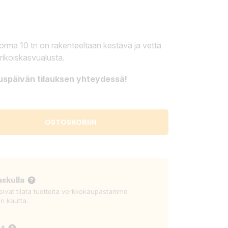
orma 10 tn on rakenteeltaan kestävä ja vettä
rikoiskasvualusta.
tuspäivän tilauksen yhteydessä!
OSTOSKORIIN
askulla
voivat tilata tuotteita verkkokaupastamme
n kautta.
ot