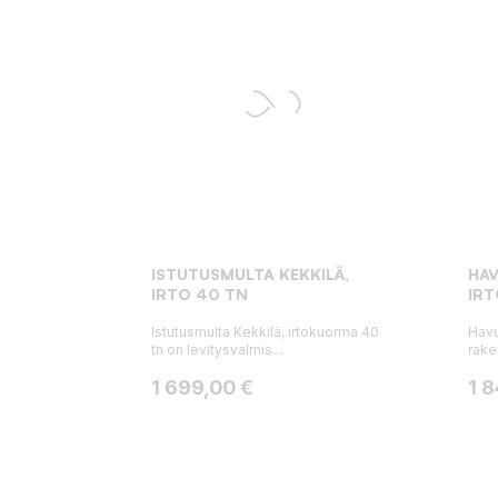
ISTUTUSMULTA KEKKILÄ,
HAV
IRTO 40 TN
IRT
Istutusmulta Kekkilä, irtokuorma 40
Havu
tn on levitysvalmis...
rake
Hinta
Hin
1 699,00 €
1 