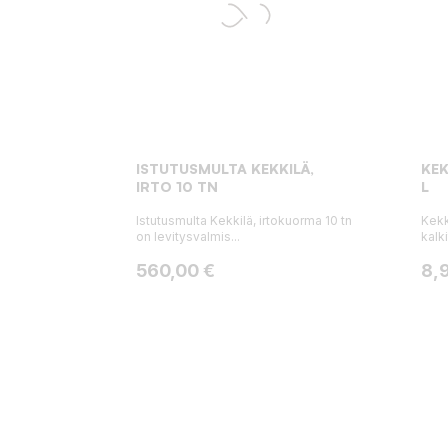
ISTUTUSMULTA KEKKILÄ,
KEK
IRTO 10 TN
L
Istutusmulta Kekkilä, irtokuorma 10 tn
Kekk
on levitysvalmis...
kalk
Hinta
Hin
560,00 €
8,