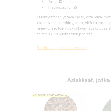
Paino: 10 tonnia
Tilavuus: n. 10 m3
Huomioittehan ystävällisesti, että mikäli til
ole selkeästi merkitty, tms), eikä kuljettaj
aiheutuneet toimitus- ja kuormauskulut asi
toimituskulut kilometrien pohjalta.
Tiedote legionellabakteerista!
Asiakkaat, jotka
KOLME ERI SÄKKIKOKOA