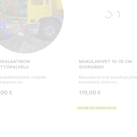
KKALAATIKON
MUKULAKIVET 10-15 CM
YTTÖPALVELU
SUURSÄKKI
kalaatikkohiekan ostajalle.
Mukulakivet ovat suosittuja piha
töpalvelu on...
koristekiviä. Kiviä voi...
ta
Hinta
,00 €
119,00 €
KOLME ERI SÄKKIKOKOA