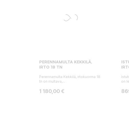
PERENNAMULTA KEKKILÄ,
IST
IRTO 18 TN
IRT
Perennamulta Kekkilä, irtokuorma 18
Istu
tn on multava,...
on l
Hinta
Hin
1 180,00 €
86