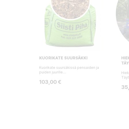
KUORIKATE SUURSÄKKI
HIE
TÄ
Kuorikate suursäkissä pensaiden ja
puiden juurille....
Hiek
Täyt
Hinta
103,00 €
Hin
35