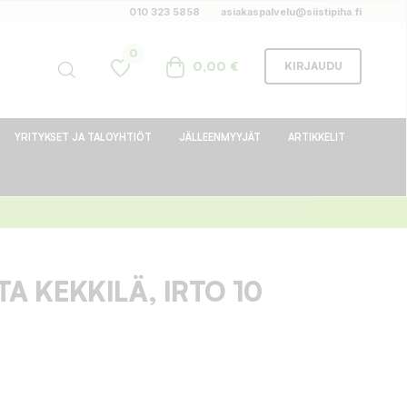
010 323 5858
asiakaspalvelu@siistipiha.fi
0
0,00 €
KIRJAUDU
YRITYKSET JA TALOYHTIÖT
JÄLLEENMYYJÄT
ARTIKKELIT
 KEKKILÄ, IRTO 10