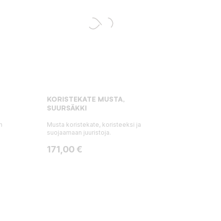
KORISTEKATE MUSTA,
SUURSÄKKI
n
Musta koristekate, koristeeksi ja
suojaamaan juuristoja.
Hinta
171,00 €