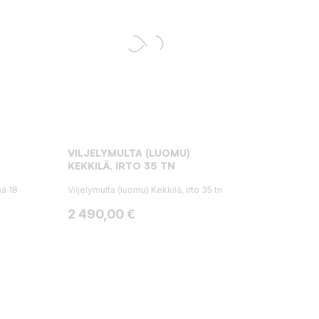
VILJELYMULTA (LUOMU)
KEKKILÄ, IRTO 35 TN
ma 18
Viljelymulta (luomu) Kekkilä, irto 35 tn
Hinta
2 490,00 €