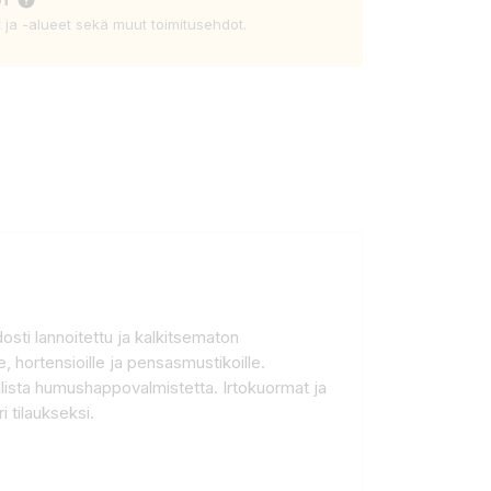
t ja -alueet sekä muut toimitusehdot.
sti lannoitettu ja kalkitsematon
, hortensioille ja pensasmustikoille.
ollista humushappovalmistetta. Irtokuormat ja
i tilaukseksi.