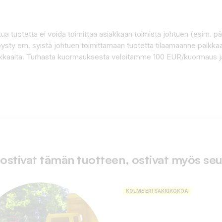
attua tuotetta ei voida toimittaa asiakkaan toimista johtuen (esim. 
a pysty em. syistä johtuen toimittamaan tuotetta tilaamaanne paikk
akkaalta. Turhasta kuormauksesta veloitamme 100 EUR/kuormaus ja
 ostivat tämän tuotteen, ostivat myös seu
KOLME ERI SÄKKIKOKOA