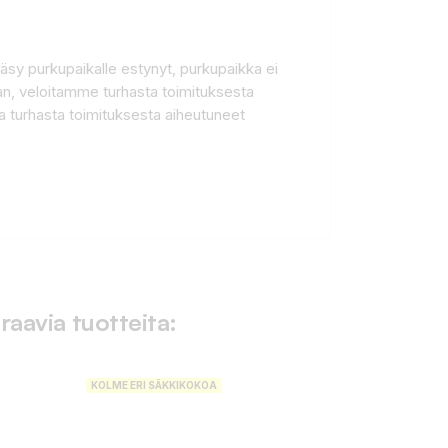
pääsy purkupaikalle estynyt, purkupaikka ei
aan, veloitamme turhasta toimituksesta
 turhasta toimituksesta aiheutuneet
raavia tuotteita:
KOLME ERI SÄKKIKOKOA