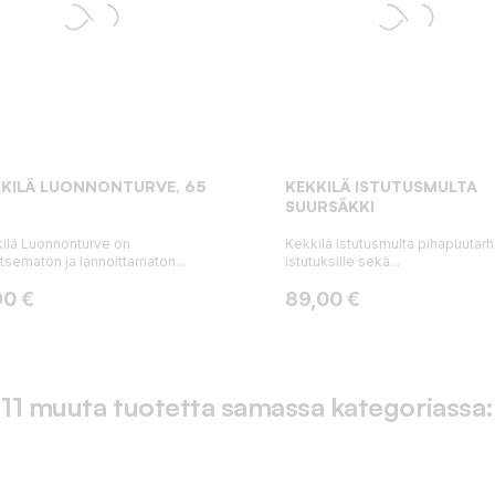
KILÄ LUONNONTURVE, 65
KEKKILÄ ISTUTUSMULTA
SUURSÄKKI
ilä Luonnonturve on
Kekkilä istutusmulta pihapuutar
itsematon ja lannoittamaton...
istutuksille sekä...
ta
Hinta
90 €
89,00 €
11 muuta tuotetta samassa kategoriassa: