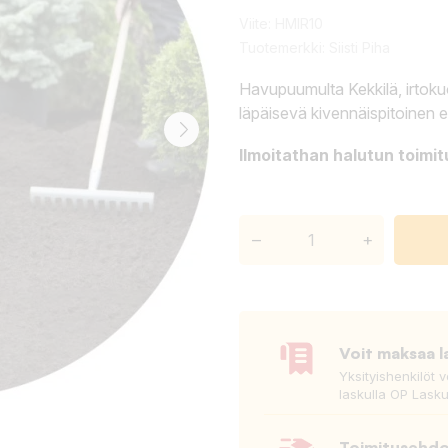
Viite:
HMIR10
Tuotemerkki:
Siisti Piha
Havupuumulta Kekkilä, irtoku
läpäisevä kivennäispitoinen e
Ilmoitathan halutun toimi
–
+
Voit maksaa l
Yksityishenkilöt 
laskulla OP Lasku
Toimitusehd