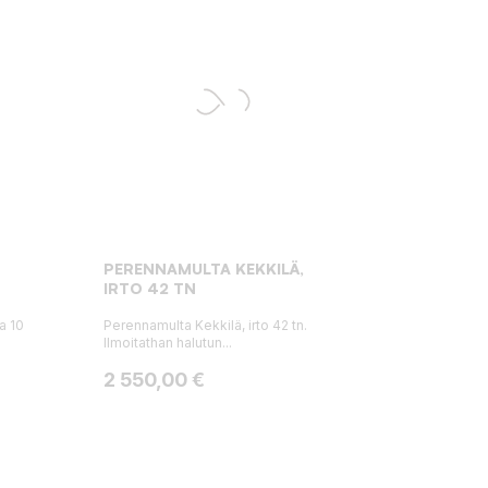
PERENNAMULTA KEKKILÄ,
IRTO 42 TN
a 10
Perennamulta Kekkilä, irto 42 tn.
Ilmoitathan halutun...
Hinta
2 550,00 €