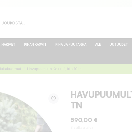
PIHAKIVET
PIHAN KASVIT
PIHA JA PUUTARHA
ALE
UUTUUDET
ultakuormat
Havupuumulta Kekkilä, irto 10 tn
HAVUPUUMULTA
TN
590,00 €
Sisältää alv:n