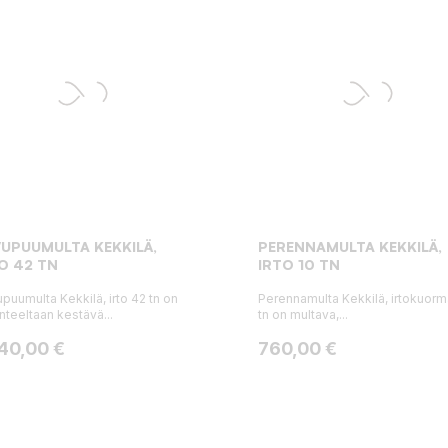
UPUUMULTA KEKKILÄ,
PERENNAMULTA KEKKILÄ,
O 42 TN
IRTO 10 TN
puumulta Kekkilä, irto 42 tn on
Perennamulta Kekkilä, irtokuorm
nteeltaan kestävä...
tn on multava,...
ta
Hinta
840,00 €
760,00 €