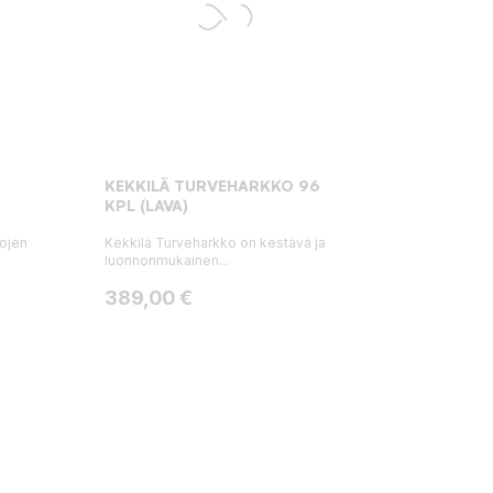
KEKKILÄ TURVEHARKKO 96
KPL (LAVA)
hojen
Kekkilä Turveharkko on kestävä ja
luonnonmukainen...
Hinta
389,00 €