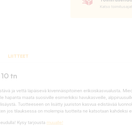
Katso toimitusaja
LIITTEET
 10 tn
ävä ja vettä läpäisevä kivennäispitoinen erikoiskasvualusta. Miedo
e hapanta maata suosiville esimerkiksi havukasveille, alppiruusuille
elisäystä. Tuotteeseen on lisätty juuriston kasvua edistävää luonn
 joten jos tilauksessa on molempia tuotteita ne katsotaan kahdeksi er
udulla! Kysy tarjousta
muualle!