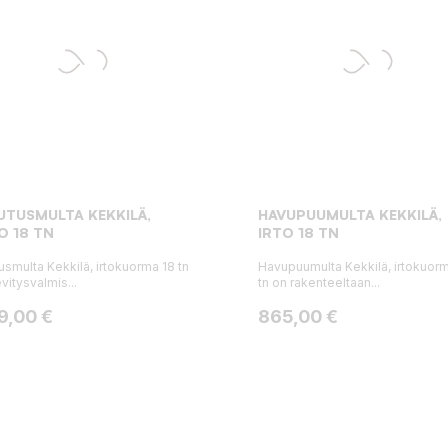
UTUSMULTA KEKKILÄ,
HAVUPUUMULTA KEKKILÄ,
O 18 TN
IRTO 18 TN
tusmulta Kekkilä, irtokuorma 18 tn
Havupuumulta Kekkilä, irtokuor
evitysvalmis...
tn on rakenteeltaan...
ta
Hinta
9,00 €
865,00 €