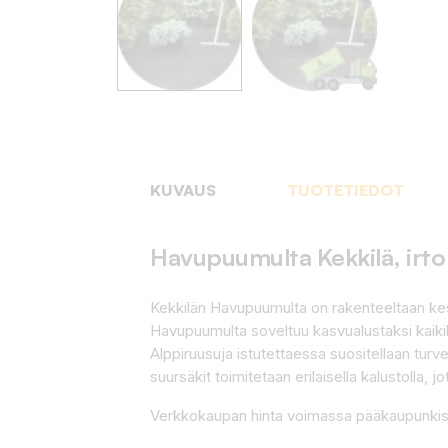
KUVAUS
TUOTETIEDOT
Havupuumulta Kekkilä, irto
Kekkilän Havupuumulta on rakenteeltaan kest
Havupuumulta soveltuu kasvualustaksi kaikill
Alppiruusuja istutettaessa suositellaan turv
suursäkit toimitetaan erilaisella kalustolla,
Verkkokaupan hinta voimassa pääkaupunkise