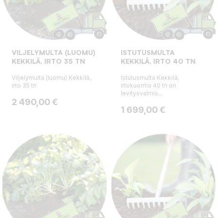
VILJELYMULTA (LUOMU)
ISTUTUSMULTA
KEKKILÄ, IRTO 35 TN
KEKKILÄ, IRTO 40 TN
Viljelymulta (luomu) Kekkilä,
Istutusmulta Kekkilä,
irto 35 tn
irtokuorma 40 tn on
levitysvalmis...
Hinta
2 490,00 €
Hinta
1 699,00 €