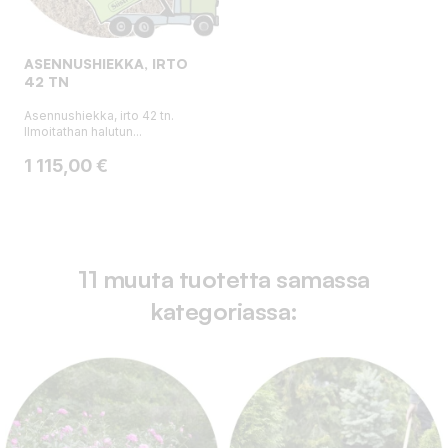
ASENNUSHIEKKA, IRTO
42 TN
Asennushiekka, irto 42 tn.
Ilmoitathan halutun...
Hinta
1 115,00 €
11 muuta tuotetta samassa
kategoriassa: