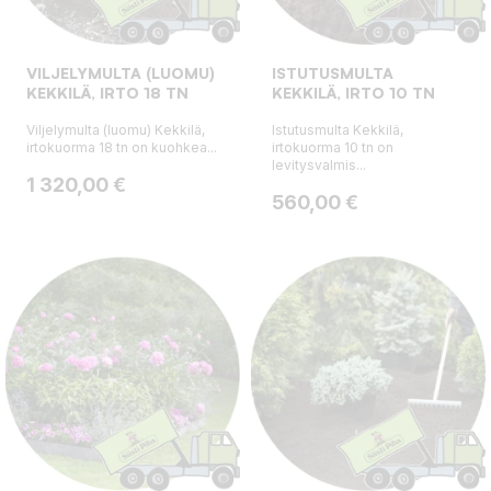
VILJELYMULTA (LUOMU)
ISTUTUSMULTA
KEKKILÄ, IRTO 18 TN
KEKKILÄ, IRTO 10 TN
Viljelymulta (luomu) Kekkilä,
Istutusmulta Kekkilä,
irtokuorma 18 tn on kuohkea...
irtokuorma 10 tn on
levitysvalmis...
Hinta
1 320,00 €
Hinta
560,00 €