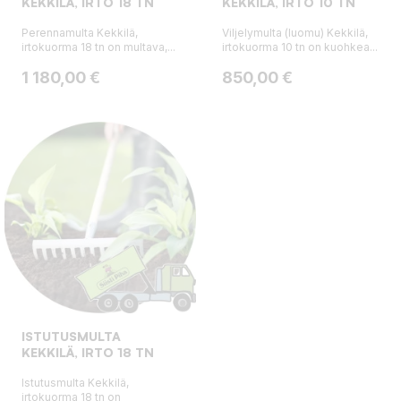
KEKKILÄ, IRTO 18 TN
KEKKILÄ, IRTO 10 TN
Perennamulta Kekkilä,
Viljelymulta (luomu) Kekkilä,
irtokuorma 18 tn on multava,...
irtokuorma 10 tn on kuohkea...
Hinta
Hinta
1 180,00 €
850,00 €
ISTUTUSMULTA
KEKKILÄ, IRTO 18 TN
Istutusmulta Kekkilä,
irtokuorma 18 tn on