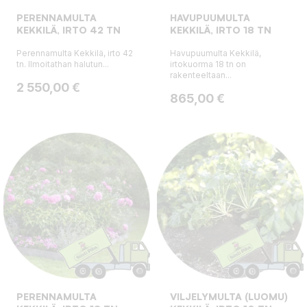
PERENNAMULTA
HAVUPUUMULTA
KEKKILÄ, IRTO 42 TN
KEKKILÄ, IRTO 18 TN
Perennamulta Kekkilä, irto 42
Havupuumulta Kekkilä,
tn. Ilmoitathan halutun...
irtokuorma 18 tn on
rakenteeltaan...
Hinta
2 550,00 €
Hinta
865,00 €
PERENNAMULTA
VILJELYMULTA (LUOMU)