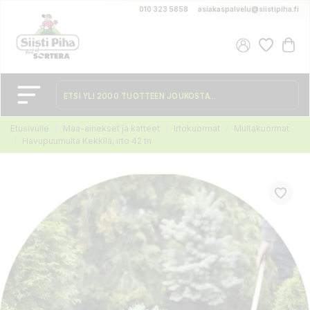
010 323 5858
asiakaspalvelu@siistipiha.fi
Etusivulle
Maa-ainekset ja katteet
Irtokuormat
Multakuormat
Havupuumulta Kekkilä, irto 42 tn