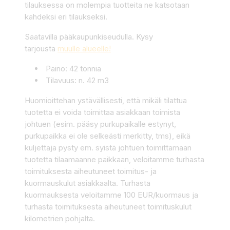
tilauksessa on molempia tuotteita ne katsotaan
kahdeksi eri tilaukseksi.
Saatavilla pääkaupunkiseudulla. Kysy
tarjousta
muulle alueelle!
Paino: 42 tonnia
Tilavuus: n. 42 m3
Huomioittehan ystävällisesti, että mikäli tilattua
tuotetta ei voida toimittaa asiakkaan toimista
johtuen (esim. pääsy purkupaikalle estynyt,
purkupaikka ei ole selkeästi merkitty, tms), eikä
kuljettaja pysty em. syistä johtuen toimittamaan
tuotetta tilaamaanne paikkaan, veloitamme turhasta
toimituksesta aiheutuneet toimitus- ja
kuormauskulut asiakkaalta. Turhasta
kuormauksesta veloitamme 100 EUR/kuormaus ja
turhasta toimituksesta aiheutuneet toimituskulut
kilometrien pohjalta.