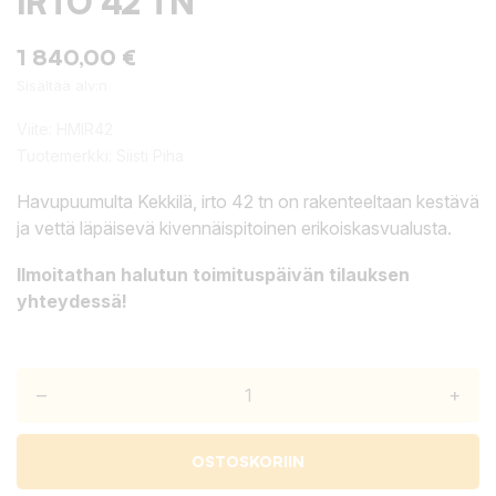
IRTO 42 TN
1 840,00 €
Sisältää alv:n
Viite:
HMIR42
Tuotemerkki:
Siisti Piha
Havupuumulta Kekkilä, irto 42 tn on rakenteeltaan kestävä
ja vettä läpäisevä kivennäispitoinen erikoiskasvualusta.
Ilmoitathan halutun toimituspäivän tilauksen
yhteydessä!
–
+
OSTOSKORIIN