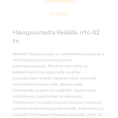
TUOTETIEDOT
LIITTEET
Havupuumulta Kekkilä, irto 42
tn
Kekkilän Havupuumulta on rakenteeltaan kestävä ja
vettä läpäisevä kivennäispitoinen
erikoiskasvualusta. Miedosti lannoitettu ja
kalkitsematon Havupuumulta soveltuu
kasvualustaksi kaikille hapanta maata suosiville
esimerkiksi havukasveille, alppiruusuille,
hortensioille ja pensasmustikoille. Alppiruusuja
istutettaessa suositellaan turvelisäystä.
Tuotteeseen on lisätty juuriston kasvua edistävää
luonnollista humushappovalmistetta. Irtokuormat ja
suursäkit toimitetaan erilaisella kalustolla, joten jos