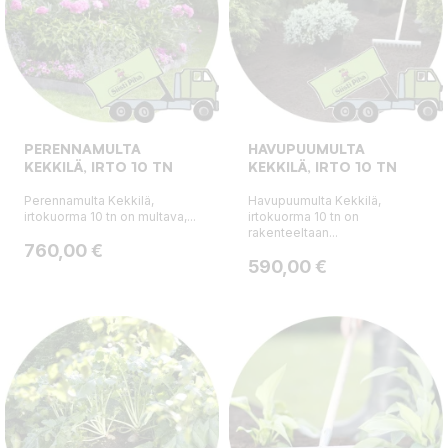
PERENNAMULTA
HAVUPUUMULTA
KEKKILÄ, IRTO 10 TN
KEKKILÄ, IRTO 10 TN
Perennamulta Kekkilä,
Havupuumulta Kekkilä,
irtokuorma 10 tn on multava,...
irtokuorma 10 tn on
rakenteeltaan...
Hinta
760,00 €
Hinta
590,00 €