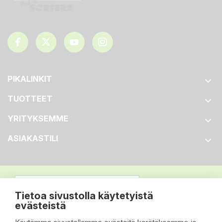
PIKALINKIT

TUOTTEET

YRITYKSEMME

ASIAKASTILI

Tietoa sivustolla käytetyistä
evästeistä