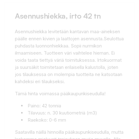
Asennushiekka, irto 42 tn
Asennushiekka levitetään kantavan maa-aineksen
päälle ennen kivien ja laattojen asennusta.Seulottua
puhdasta luonnonhiekkaa. Sopii nurmikon
ilmaamiseen. Tuotteen väri vaihtelee hieman. Ei
voida taata tiettyä väriä toimituksessa. Irtokuormat
ja suursäkit toimitetaan erilaisella kalustolla, joten
jos tilauksessa on molempia tuotteita ne katsotaan
kahdeksi eri tilaukseksi.
Tämä hinta voimassa pääkaupunkiseudulla!
Paino: 42 tonnia
Tilavuus: n. 30 kuutiometriä (m3)
Raekoko: 0-6 mm
Saatavilla näillä hinnoilla pääkaupunkiseudulla, mutta