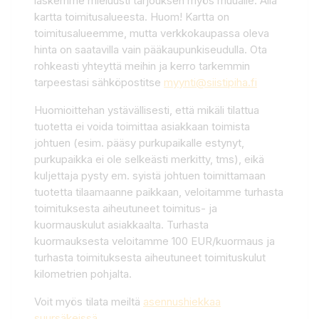
laskemme mieluusti tarjouksen myös muualle. Alla
kartta toimitusalueesta. Huom! Kartta on
toimitusalueemme, mutta verkkokaupassa oleva
hinta on saatavilla vain pääkaupunkiseudulla. Ota
rohkeasti yhteyttä meihin ja kerro tarkemmin
tarpeestasi sähköpostitse
myynti@siistipiha.fi
Huomioittehan ystävällisesti, että mikäli tilattua
tuotetta ei voida toimittaa asiakkaan toimista
johtuen (esim. pääsy purkupaikalle estynyt,
purkupaikka ei ole selkeästi merkitty, tms), eikä
kuljettaja pysty em. syistä johtuen toimittamaan
tuotetta tilaamaanne paikkaan, veloitamme turhasta
toimituksesta aiheutuneet toimitus- ja
kuormauskulut asiakkaalta. Turhasta
kuormauksesta veloitamme 100 EUR/kuormaus ja
turhasta toimituksesta aiheutuneet toimituskulut
kilometrien pohjalta.
Voit myös tilata meiltä
asennushiekkaa
suursäkeissä
.