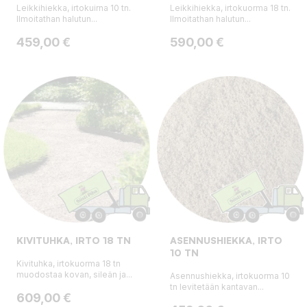
Leikkihiekka, irtokuirna 10 tn.
Leikkihiekka, irtokuorma 18 tn.
Ilmoitathan halutun...
Ilmoitathan halutun...
Hinta
Hinta
459,00 €
590,00 €
KIVITUHKA, IRTO 18 TN
ASENNUSHIEKKA, IRTO
10 TN
Kivituhka, irtokuorma 18 tn
muodostaa kovan, sileän ja...
Asennushiekka, irtokuorma 10
tn levitetään kantavan...
Hinta
609,00 €