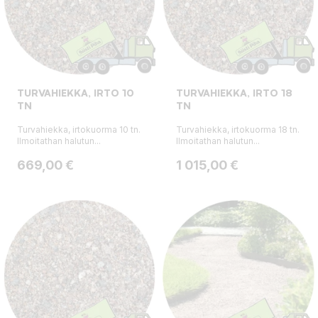
TURVAHIEKKA, IRTO 10
TURVAHIEKKA, IRTO 18
TN
TN
Turvahiekka, irtokuorma 10 tn.
Turvahiekka, irtokuorma 18 tn.
Ilmoitathan halutun...
Ilmoitathan halutun...
Hinta
Hinta
669,00 €
1 015,00 €