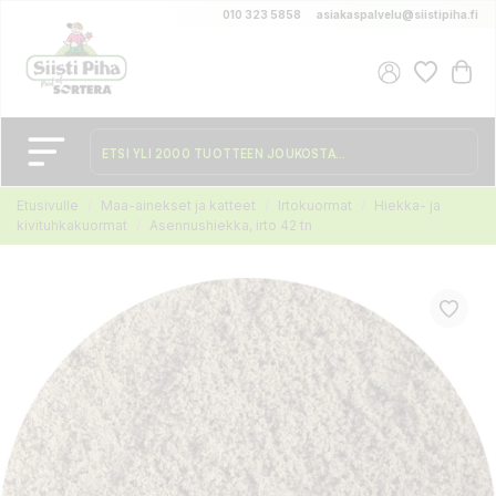
010 323 5858
asiakaspalvelu@siistipiha.fi
Etusivulle
Maa-ainekset ja katteet
Irtokuormat
Hiekka- ja
kivituhkakuormat
Asennushiekka, irto 42 tn