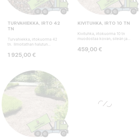
TURVAHIEKKA, IRTO 42
KIVITUHKA, IRTO 10 TN
TN
Kivituhka, irtokuorma 10 tn
muodostaa kovan, sileän ja...
Turvahiekka, irtokuorma 42
tn. Ilmoitathan halutun...
Hinta
459,00 €
Hinta
1 925,00 €