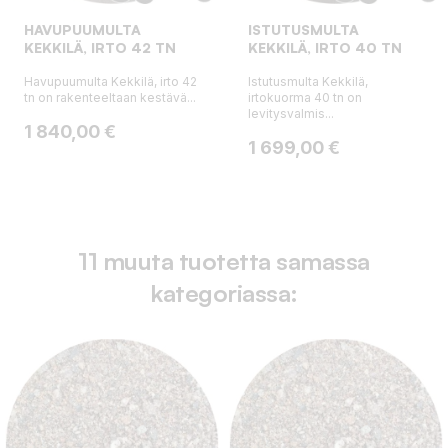
HAVUPUUMULTA
ISTUTUSMULTA
KEKKILÄ, IRTO 42 TN
KEKKILÄ, IRTO 40 TN
Havupuumulta Kekkilä, irto 42
Istutusmulta Kekkilä,
tn on rakenteeltaan kestävä...
irtokuorma 40 tn on
levitysvalmis...
Hinta
1 840,00 €
Hinta
1 699,00 €
11 muuta tuotetta samassa
kategoriassa: