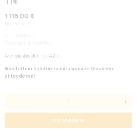
TN
1 115,00 €
Sisältää alv:n
Viite:
ASHIR42
Tuotemerkki:
Siisti Piha
Asennushiekka, irto 42 tn.
Ilmoitathan halutun toimituspäivän tilauksen
yhteydessä!
–
+
OSTOSKORIIN