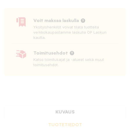
Voit maksaa laskulla
Yksityishenkilöt voivat tilata tuotteita
verkkokaupastamme laskulla OP Laskun
kautta.
Toimitusehdot
Katso toimitusajat ja -alueet sekä muut
toimitusehdot.
KUVAUS
TUOTETIEDOT