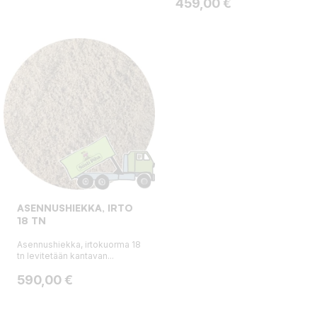
Hinta
459,00 €
ASENNUSHIEKKA, IRTO
18 TN
Asennushiekka, irtokuorma 18
tn levitetään kantavan...
Hinta
590,00 €