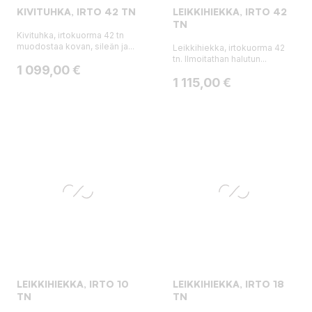
KIVITUHKA, IRTO 42 TN
LEIKKIHIEKKA, IRTO 42
TN
Kivituhka, irtokuorma 42 tn
muodostaa kovan, sileän ja...
Leikkihiekka, irtokuorma 42
tn. Ilmoitathan halutun...
Hinta
1 099,00 €
Hinta
1 115,00 €
LEIKKIHIEKKA, IRTO 10
LEIKKIHIEKKA, IRTO 18
TN
TN