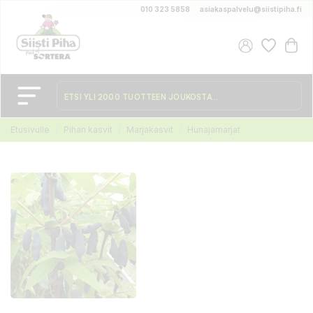
010 323 5858
asiakaspalvelu@siistipiha.fi
Etusivulle
Pihan kasvit
Marjakasvit
Hunajamarjat