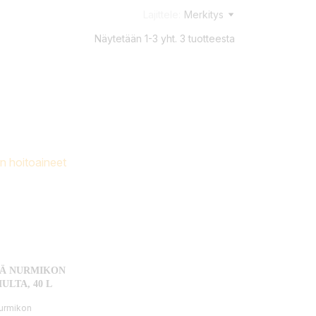
Lajittele:
Merkitys
Näytetään 1-3 yht. 3 tuotteesta
Ä NURMIKON
LTA, 40 L
urmikon