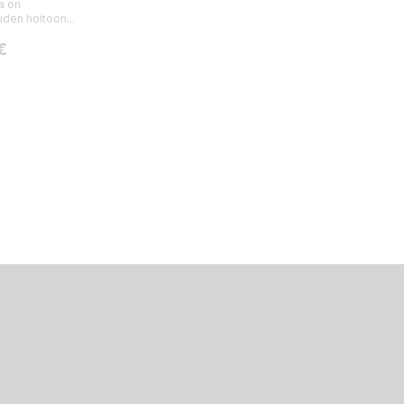
a on
iden hoitoon...
€