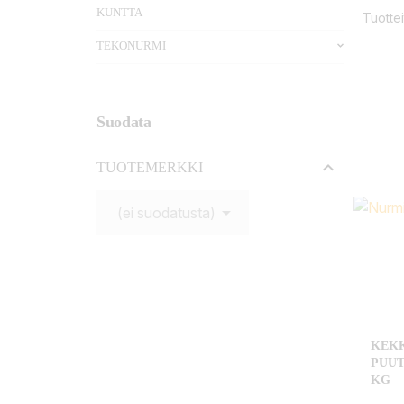
KUNTTA
Tuottei
TEKONURMI
Suodata

TUOTEMERKKI

(ei suodatusta)
KEK
PUUT
KG