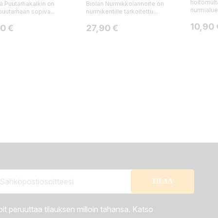
hoitomult
ä Puutarhakalkin on
Biolan Nurmikkolannoite on
nurmialue
uutarhaan sopiva...
nurmikentille tarkoitettu...
Hinta
10,90 
a
Hinta
90 €
27,90 €
it peruuttaa tilauksen milloin tahansa. Katso