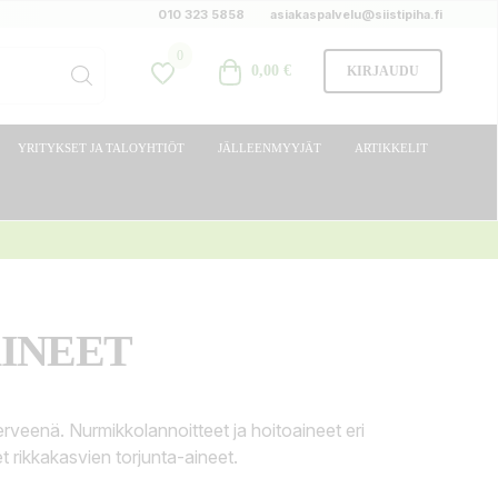
010 323 5858
asiakaspalvelu@siistipiha.fi
0
0,00 €
KIRJAUDU
YRITYKSET JA TALOYHTIÖT
JÄLLEENMYYJÄT
ARTIKKELIT
INEET
erveenä. Nurmikkolannoitteet ja hoitoaineet eri
et rikkakasvien torjunta-aineet.