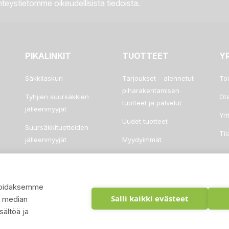
teystietomme oikeudellisista tiedoista.
PIKALINKIT
TUOTTEET
Y
Säkkilaskuri
Tarjoukset – alennetut
To
piharakentamisen
Tyhjien suursäkkien
Ot
tuotteet ja palvelut
jälleenmyyjät
Yri
Uudet tuotteet
Suursäkkituotteiden
Ti
jälleenmyyjät
Myydyimmät
Tarjouspyyntö
Usein kysyttyä
ysoidaksemme
Salli kaikki evästeet
n median
ältöä ja