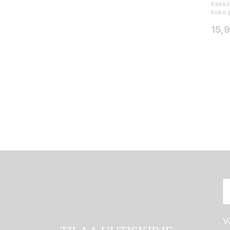
Kekkil
koko p
Hint
15,
Vo