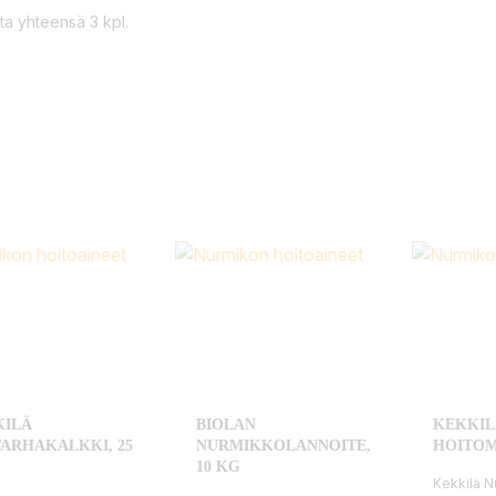
ta yhteensä 3 kpl.
KILÄ
BIOLAN
KEKKIL
ARHAKALKKI, 25
NURMIKKOLANNOITE,
HOITOMU
10 KG
Kekkilä N