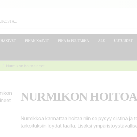
IHAKIVET
PIHAN KASVIT
PIHA JA PUUTARHA
ALE
UUTUUDET
Nurmikon hoitoaineet
NURMIKON HOITOA
Nurmikkoa kannattaa hoitaa niin se pysyy siistinä ja t
tarkoituksiin löydät täältä. Lisäksi ympäristöystävällis