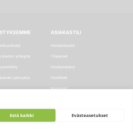
RITYKSEMME
ASIAKASTILI
imitusehdot
Henkilötiedot
a meihin yhteyttä
Tilaukset
tysesittely
Hyvityslaskut
lauksen peruutus
Osoitteet
Kupongit
Hälytykseni
Estä kaikki
Evästeasetukset