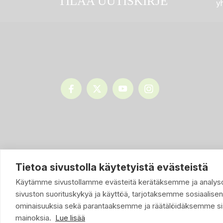
TILAA UUTISKIRJE
yh
Tietoa sivustolla käytetyistä evästeistä
Käytämme sivustollamme evästeitä kerätäksemme ja anal
sivuston suorituskykyä ja käyttöä, tarjotaksemme sosiaalise
ominaisuuksia sekä parantaaksemme ja räätälöidäksemme sis
mainoksia.
Lue lisää