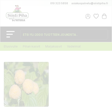
010 323 5858
asiakaspalvelu@siistipiha.fi
Etusivulle
Pihan kasvit
Marjakasvit
Vadelmat