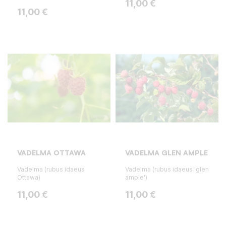
Hinta
11,00 €
Hinta
11,00 €
VADELMA OTTAWA
VADELMA GLEN AMPLE
Vadelma (rubus idaeus
Vadelma (rubus idaeus 'glen
Ottawa)
ample')
Hinta
Hinta
11,00 €
11,00 €