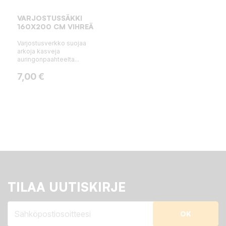
VARJOSTUSSÄKKI
160X200 CM VIHREÄ
Varjostusverkko suojaa
arkoja kasveja
auringonpaahteelta...
Hinta
7,00 €
TILAA UUTISKIRJE