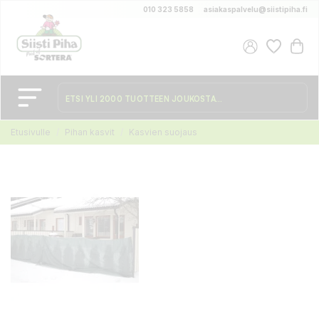
010 323 5858
asiakaspalvelu@siistipiha.fi
Etusivulle
Pihan kasvit
Kasvien suojaus