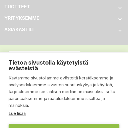
TUOTTEET

YRITYKSEMME

ASIAKASTILI

Tietoa sivustolla käytetyistä
evästeistä
Käytämme sivustollamme evästeitä kerätäksemme ja
analysoidaksemme sivuston suorituskykyä ja käyttöä,
tarjotaksemme sosiaalisen median ominaisuuksia sekä
parantaaksemme ja räätälöidäksemme sisältöä ja
mainoksia.
Lue lisää