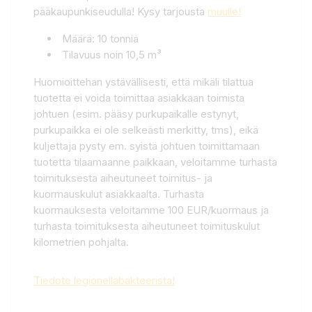
pääkaupunkiseudulla! Kysy tarjousta
muulle!
Määrä: 10 tonnia
Tilavuus noin 10,5 m³
Huomioittehan ystävällisesti, että mikäli tilattua
tuotetta ei voida toimittaa asiakkaan toimista
johtuen (esim. pääsy purkupaikalle estynyt,
purkupaikka ei ole selkeästi merkitty, tms), eikä
kuljettaja pysty em. syistä johtuen toimittamaan
tuotetta tilaamaanne paikkaan, veloitamme turhasta
toimituksesta aiheutuneet toimitus- ja
kuormauskulut asiakkaalta. Turhasta
kuormauksesta veloitamme 100 EUR/kuormaus ja
turhasta toimituksesta aiheutuneet toimituskulut
kilometrien pohjalta.
Tiedote legionellabakteerista!