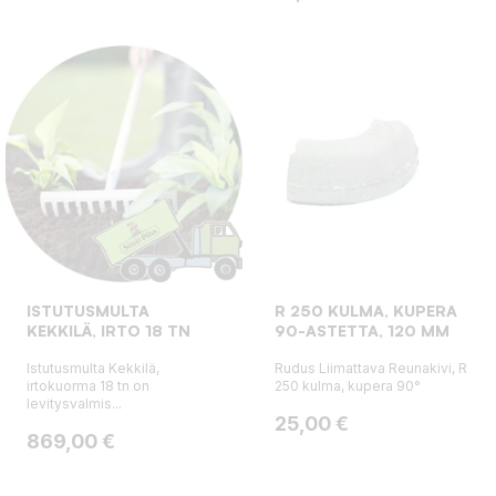
ISTUTUSMULTA
R 250 KULMA, KUPERA
KEKKILÄ, IRTO 18 TN
90-ASTETTA, 120 MM
Istutusmulta Kekkilä,
Rudus Liimattava Reunakivi, R
irtokuorma 18 tn on
250 kulma, kupera 90°
levitysvalmis...
Hinta
25,00 €
Hinta
869,00 €