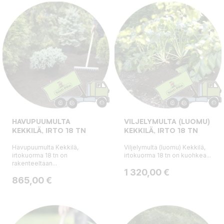
HAVUPUUMULTA
VILJELYMULTA (LUOMU)
KEKKILÄ, IRTO 18 TN
KEKKILÄ, IRTO 18 TN
Havupuumulta Kekkilä,
Viljelymulta (luomu) Kekkilä,
irtokuorma 18 tn on
irtokuorma 18 tn on kuohkea...
rakenteeltaan...
Hinta
1 320,00 €
Hinta
865,00 €