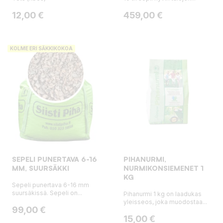
Hinta
Hinta
12,00 €
459,00 €
KOLME ERI SÄKKIKOKOA
SEPELI PUNERTAVA 6-16
PIHANURMI,
MM, SUURSÄKKI
NURMIKONSIEMENET 1
KG
Sepeli punertava 6-16 mm
suursäkissä. Sepeli on...
Pihanurmi 1 kg on laadukas
yleisseos, joka muodostaa...
Hinta
99,00 €
Hinta
15,00 €