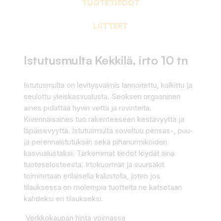
TUOTETIEDOT
LIITTEET
Istutusmulta Kekkilä, irto 10 tn
Istutusmulta on levitysvalmis lannoitettu, kalkittu ja
seulottu yleiskasvualusta. Seoksen orgaaninen
aines pidättää hyvin vettä ja ravinteita.
Kivennäisaines tuo rakenteeseen kestävyyttä ja
läpäisevyyttä. Istutusmulta soveltuu pensas-, puu-
ja perennaistutuksiin sekä pihanurmikoiden
kasvualustaksi. Tarkemmat tiedot löydät aina
tuoteselosteesta. Irtokuormat ja suursäkit
toimitetaan erilaisella kalustolla, joten jos
tilauksessa on molempia tuotteita ne katsotaan
kahdeksi eri tilaukseksi.
Verkkokaupan hinta voimassa