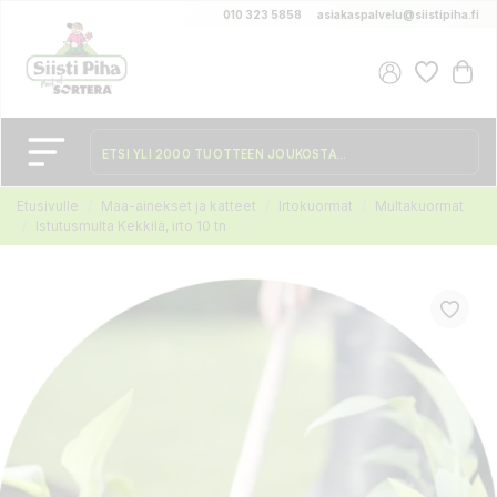
010 323 5858
asiakaspalvelu@siistipiha.fi
Etusivulle
Maa-ainekset ja katteet
Irtokuormat
Multakuormat
Istutusmulta Kekkilä, irto 10 tn