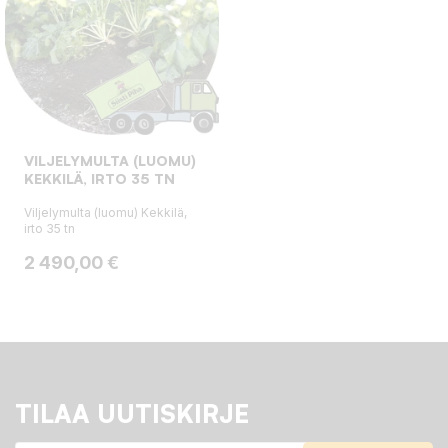
VILJELYMULTA (LUOMU)
KEKKILÄ, IRTO 35 TN
Viljelymulta (luomu) Kekkilä,
irto 35 tn
Hinta
2 490,00 €
TILAA UUTISKIRJE