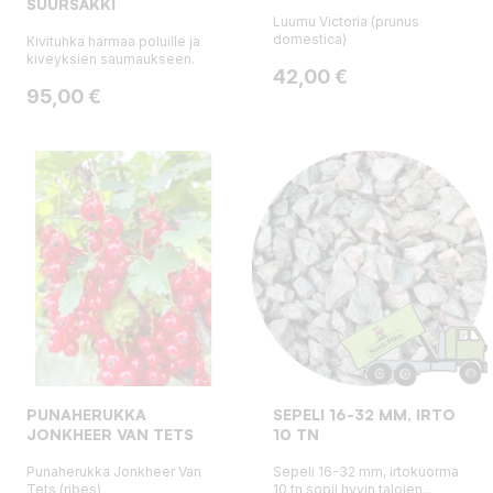
SUURSÄKKI
Luumu Victoria (prunus
domestica)
Kivituhka harmaa poluille ja
kiveyksien saumaukseen.
Hinta
42,00 €
Hinta
95,00 €
PUNAHERUKKA
SEPELI 16-32 MM, IRTO
JONKHEER VAN TETS
10 TN
Punaherukka Jonkheer Van
Sepeli 16-32 mm, irtokuorma
Tets (ribes)
10 tn sopii hyvin talojen...