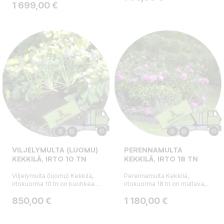
Hinta
1 699,00 €
VILJELYMULTA (LUOMU)
PERENNAMULTA
KEKKILÄ, IRTO 10 TN
KEKKILÄ, IRTO 18 TN
Viljelymulta (luomu) Kekkilä,
Perennamulta Kekkilä,
irtokuorma 10 tn on kuohkea...
irtokuorma 18 tn on multava,...
Hinta
Hinta
850,00 €
1 180,00 €