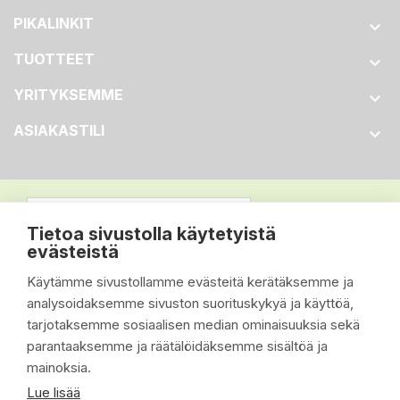
PIKALINKIT

TUOTTEET

YRITYKSEMME

ASIAKASTILI

Tietoa sivustolla käytetyistä
evästeistä
Käytämme sivustollamme evästeitä kerätäksemme ja
analysoidaksemme sivuston suorituskykyä ja käyttöä,
tarjotaksemme sosiaalisen median ominaisuuksia sekä
parantaaksemme ja räätälöidäksemme sisältöä ja
mainoksia.
Lue lisää