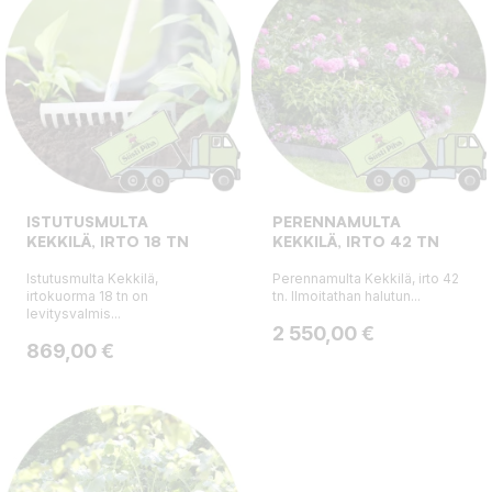
ISTUTUSMULTA
PERENNAMULTA
KEKKILÄ, IRTO 18 TN
KEKKILÄ, IRTO 42 TN
Istutusmulta Kekkilä,
Perennamulta Kekkilä, irto 42
irtokuorma 18 tn on
tn. Ilmoitathan halutun...
levitysvalmis...
Hinta
2 550,00 €
Hinta
869,00 €