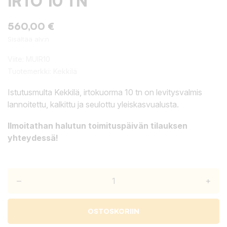
IRTO 10 TN
560,00 €
Sisältää alv:n
Viite:
MUIR10
Tuotemerkki:
Kekkilä
Istutusmulta Kekkilä, irtokuorma 10 tn on levitysvalmis
lannoitettu, kalkittu ja seulottu yleiskasvualusta.
Ilmoitathan halutun toimituspäivän tilauksen
yhteydessä!
–
+
OSTOSKORIIN