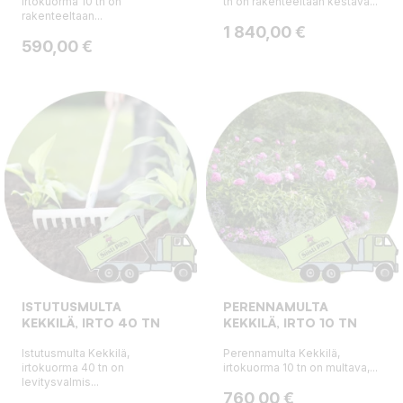
irtokuorma 10 tn on
tn on rakenteeltaan kestävä...
rakenteeltaan...
Hinta
1 840,00 €
Hinta
590,00 €
ISTUTUSMULTA
PERENNAMULTA
KEKKILÄ, IRTO 40 TN
KEKKILÄ, IRTO 10 TN
Istutusmulta Kekkilä,
Perennamulta Kekkilä,
irtokuorma 40 tn on
irtokuorma 10 tn on multava,...
levitysvalmis...
Hinta
760,00 €