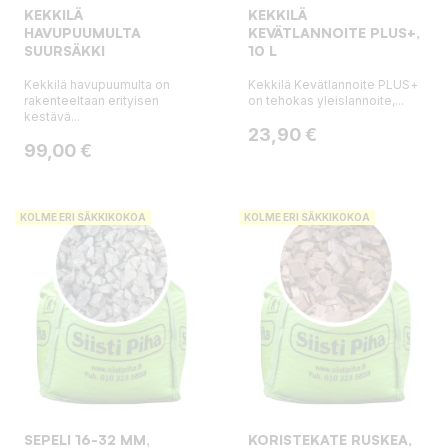
KEKKILÄ
KEKKILÄ
HAVUPUUMULTA
KEVÄTLANNOITE PLUS+,
SUURSÄKKI
10 L
Kekkilä havupuumulta on
Kekkilä Kevätlannoite PLUS+
rakenteeltaan erityisen
on tehokas yleislannoite,...
kestävä...
Hinta
23,90 €
Hinta
99,00 €
KOLME ERI SÄKKIKOKOA
KOLME ERI SÄKKIKOKOA
SEPELI 16-32 MM,
KORISTEKATE RUSKEA,