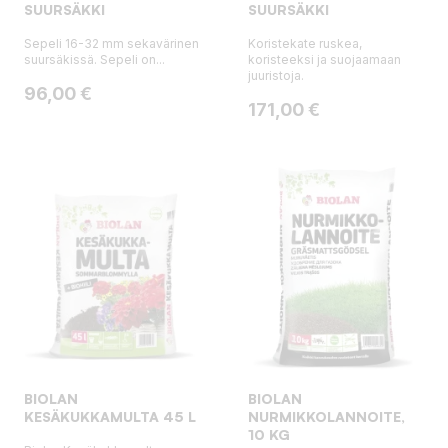
SUURSÄKKI
SUURSÄKKI
Sepeli 16-32 mm sekavärinen
Koristekate ruskea,
suursäkissä. Sepeli on...
koristeeksi ja suojaamaan
juuristoja.
Hinta
96,00 €
Hinta
171,00 €
BIOLAN
BIOLAN
KESÄKUKKAMULTA 45 L
NURMIKKOLANNOITE,
10 KG