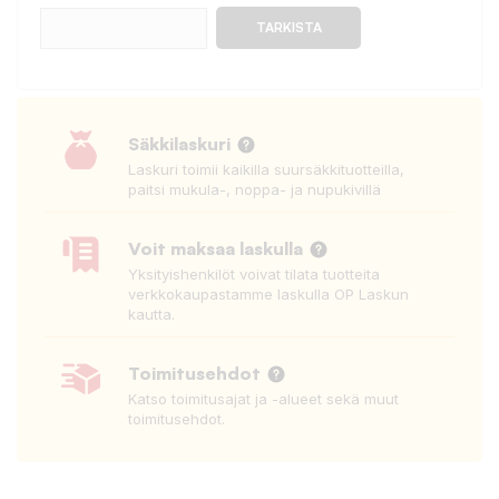
TARKISTA
Säkkilaskuri
Laskuri toimii kaikilla suursäkkituotteilla,
paitsi mukula-, noppa- ja nupukivillä
Voit maksaa laskulla
Yksityishenkilöt voivat tilata tuotteita
verkkokaupastamme laskulla OP Laskun
kautta.
Toimitusehdot
Katso toimitusajat ja -alueet sekä muut
toimitusehdot.