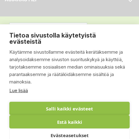

Tietoa sivustolla käytetyistä
evästeistä
Käytämme sivustollamme evästeitä kerätäksemme ja
analysoidaksemme sivuston suorituskykyä ja käyttöä,
tarjotaksemme sosiaalisen median ominaisuuksia sekä
parantaaksemme ja räätälöidäksemme sisältöä ja
mainoksia.
Lue lisää
Salli kaikki evästeet
Estä kaikki
© 2026 - Suomen Siisti Piha Oy - Toteutus:
Evästeasetukset