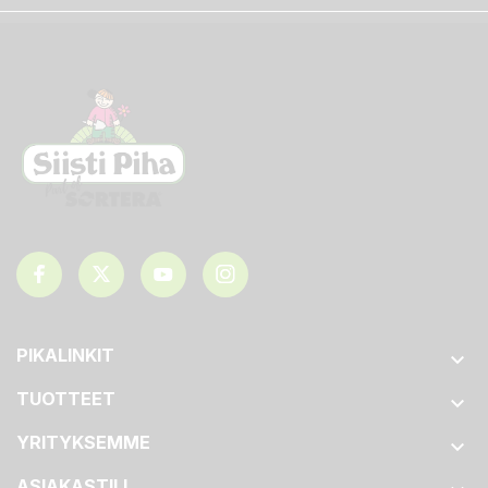
PIKALINKIT

TUOTTEET

YRITYKSEMME

ASIAKASTILI