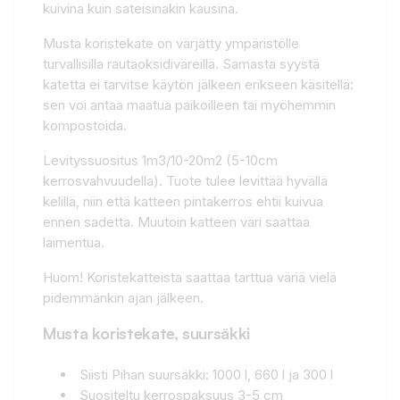
kuivina kuin sateisinakin kausina.
Musta koristekate on värjätty ympäristölle
turvallisilla rautaoksidiväreillä. Samasta syystä
katetta ei tarvitse käytön jälkeen erikseen käsitellä:
sen voi antaa maatua paikoilleen tai myöhemmin
kompostoida.
Levityssuositus 1m3/10-20m2 (5-10cm
kerrosvahvuudella). Tuote tulee levittää hyvällä
kelillä, niin että katteen pintakerros ehtii kuivua
ennen sadetta. Muutoin katteen väri saattaa
laimentua.
Huom! Koristekatteista saattaa tarttua väriä vielä
pidemmänkin ajan jälkeen.
Musta koristekate, suursäkki
Siisti Pihan suursäkki: 1000 l, 660 l ja 300 l
Suositeltu kerrospaksuus 3-5 cm