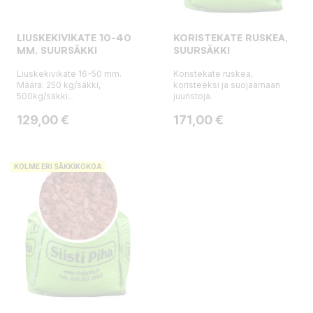
LIUSKEKIVIKATE 10-40
KORISTEKATE RUSKEA,
MM, SUURSÄKKI
SUURSÄKKI
Liuskekivikate 16-50 mm.
Koristekate ruskea,
Määrä: 250 kg/säkki,
koristeeksi ja suojaamaan
500kg/säkki...
juuristoja.
Hinta
Hinta
129,00 €
171,00 €
KOLME ERI SÄKKIKOKOA