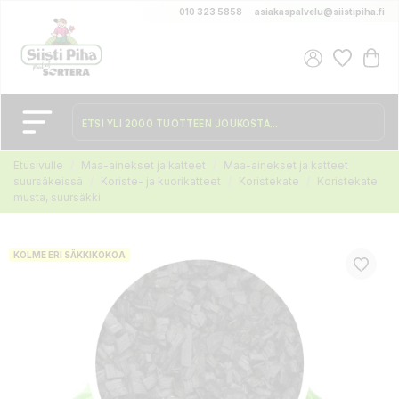
010 323 5858
asiakaspalvelu@siistipiha.fi
Etusivulle
Maa-ainekset ja katteet
Maa-ainekset ja katteet
suursäkeissä
Koriste- ja kuorikatteet
Koristekate
Koristekate
musta, suursäkki
KOLME ERI SÄKKIKOKOA