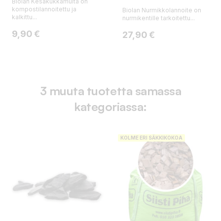
Biolan Kesäkukkamulta on
kompostilannoitettu ja
Biolan Nurmikkolannoite on
kalkittu...
nurmikentille tarkoitettu...
Hinta
9,90 €
Hinta
27,90 €
3 muuta tuotetta samassa
kategoriassa:
KOLME ERI SÄKKIKOKOA