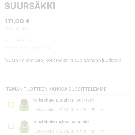
SUURSÄKKI
171,00 €
Sisältää alv:n
Viite:
KKHIILI3
Tuotemerkki:
Siisti Piha
Musta koristekate, koristeeksi ja suojaamaan juuristoja.
TÄMÄN TUOTTEEN KANSSA SUOSITTELEMME
Koristekate punainen, suursäkki
Koristekate ruskea, suursäkki