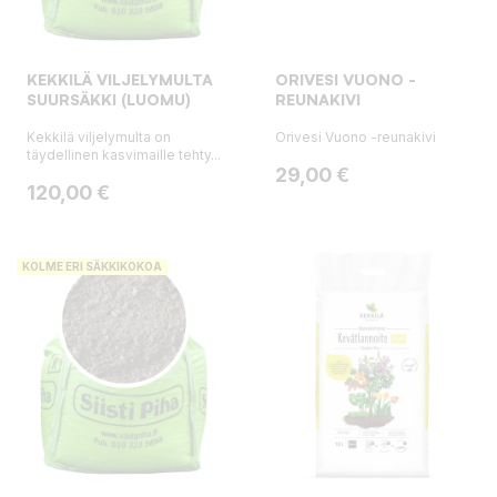
KEKKILÄ VILJELYMULTA
ORIVESI VUONO -
SUURSÄKKI (LUOMU)
REUNAKIVI
Kekkilä viljelymulta on
Orivesi Vuono -reunakivi
täydellinen kasvimaille tehty...
Hinta
29,00 €
Hinta
120,00 €
KOLME ERI SÄKKIKOKOA