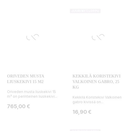
JUURI NYT LOPPU
ORIVEDEN MUSTA
KEKKILÄ KORISTEKIVI
LIUSKEKIVI 15 M2
VALKOINEN GABRO, 25
KG
Oriveden musta liuskekivi 15
m² on perinteinen liuskekivi...
Kekkilä Koristekivi Valkoinen
gabro kivissä on...
Hinta
765,00 €
Hinta
16,90 €