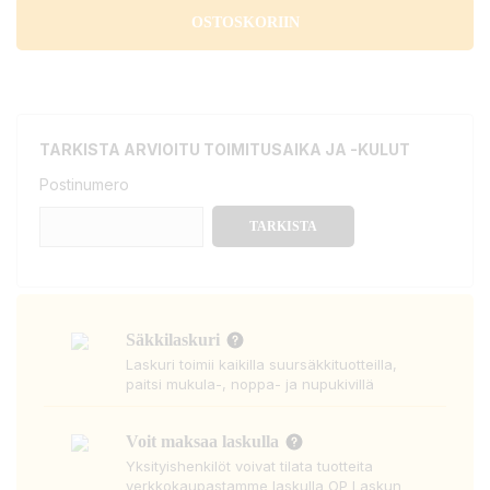
OSTOSKORIIN
TARKISTA ARVIOITU TOIMITUSAIKA JA -KULUT
Postinumero
TARKISTA
Säkkilaskuri
Laskuri toimii kaikilla suursäkkituotteilla,
paitsi mukula-, noppa- ja nupukivillä
Voit maksaa laskulla
Yksityishenkilöt voivat tilata tuotteita
verkkokaupastamme laskulla OP Laskun