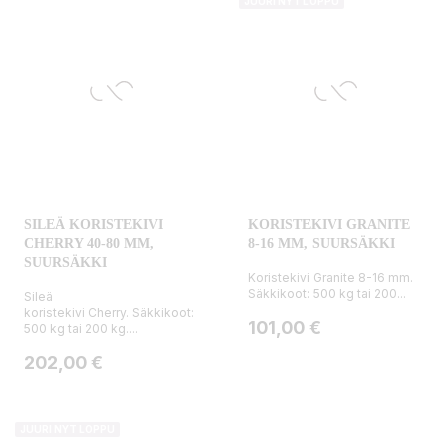
JUURI NYT LOPPU
SILEÄ KORISTEKIVI
KORISTEKIVI GRANITE
CHERRY 40-80 MM,
8-16 MM, SUURSÄKKI
SUURSÄKKI
Koristekivi Granite 8-16 mm.
Säkkikoot: 500 kg tai 200...
Sileä
koristekivi Cherry. Säkkikoot:
Hinta
101,00 €
500 kg tai 200 kg....
Hinta
202,00 €
JUURI NYT LOPPU