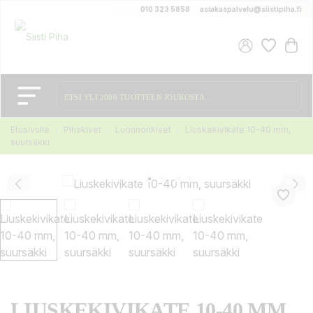
010 323 5858
asiakaspalvelu@siistipiha.fi
Etusivulle
Pihakivet
Luonnonkivet
Liuskekivikate 10-40 mm,
suursäkki
LIUSKEKIVIKATE 10-40 MM,