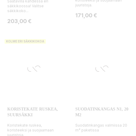
koristeeksi ja suojaamaan
Saatavilla kahdessa eri
juuristoja.
säkkikoossa! Valitse
säkkikoko...
Hinta
171,00 €
Hinta
203,00 €
KOLME ERI SÄKKIKOKOA
KORISTEKATE RUSKEA,
SUODATINKANGAS N1, 20
SUURSÄKKI
M2
Koristekate ruskea,
Suodatinkangas valmiissa 20
koristeeksi ja suojaamaan
m² paketissa
juuristoja.