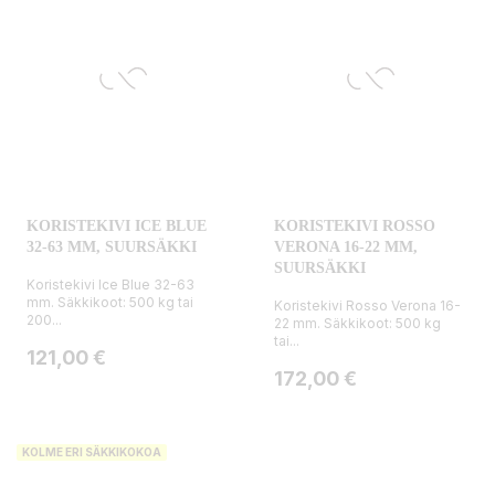
KORISTEKIVI ICE BLUE
KORISTEKIVI ROSSO
32-63 MM, SUURSÄKKI
VERONA 16-22 MM,
SUURSÄKKI
Koristekivi Ice Blue 32-63
mm. Säkkikoot: 500 kg tai
Koristekivi Rosso Verona 16-
200...
22 mm. Säkkikoot: 500 kg
tai...
Hinta
121,00 €
Hinta
172,00 €
KOLME ERI SÄKKIKOKOA