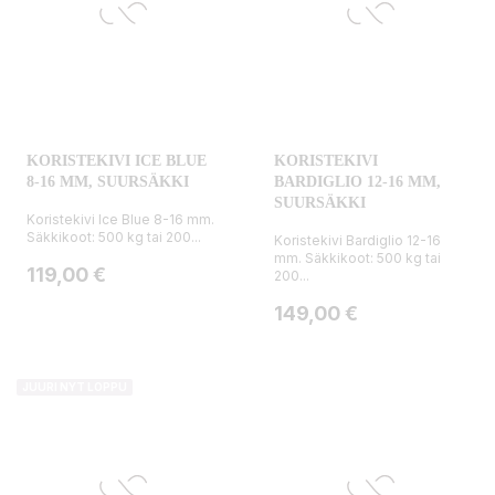
KORISTEKIVI ICE BLUE
KORISTEKIVI
8-16 MM, SUURSÄKKI
BARDIGLIO 12-16 MM,
SUURSÄKKI
Koristekivi Ice Blue 8-16 mm.
Säkkikoot: 500 kg tai 200...
Koristekivi Bardiglio 12-16
mm. Säkkikoot: 500 kg tai
Hinta
119,00 €
200...
Hinta
149,00 €
JUURI NYT LOPPU