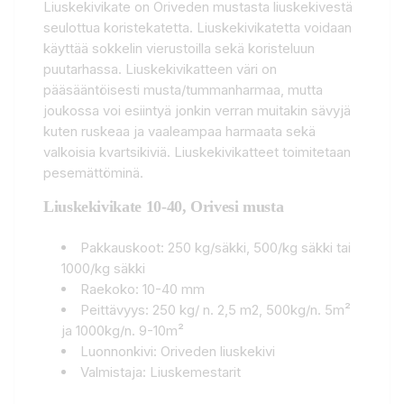
Liuskekivikate on Oriveden mustasta liuskekivestä
seulottua koristekatetta. Liuskekivikatetta voidaan
käyttää sokkelin vierustoilla sekä koristeluun
puutarhassa. Liuskekivikatteen väri on
pääsääntöisesti musta/tummanharmaa, mutta
joukossa voi esiintyä jonkin verran muitakin sävyjä
kuten ruskeaa ja vaaleampaa harmaata sekä
valkoisia kvartsikiviä. Liuskekivikatteet toimitetaan
pesemättöminä.
Liuskekivikate 10-40, Orivesi musta
Pakkauskoot: 250 kg/säkki, 500/kg säkki tai
1000/kg säkki
Raekoko: 10-40 mm
Peittävyys: 250 kg/ n. 2,5 m2, 500kg/n. 5m²
ja 1000kg/n. 9-10m²
Luonnonkivi: Oriveden liuskekivi
Valmistaja: Liuskemestarit