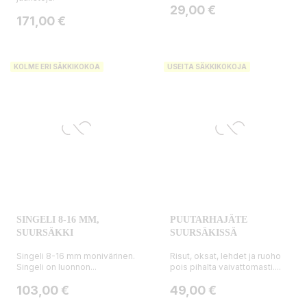
Hinta
29,00 €
Hinta
171,00 €
KOLME ERI SÄKKIKOKOA
USEITA SÄKKIKOKOJA
SINGELI 8-16 MM,
PUUTARHAJÄTE
SUURSÄKKI
SUURSÄKISSÄ
Singeli 8-16 mm monivärinen.
Risut, oksat, lehdet ja ruoho
Singeli on luonnon...
pois pihalta vaivattomasti....
Hinta
Hinta
103,00 €
49,00 €