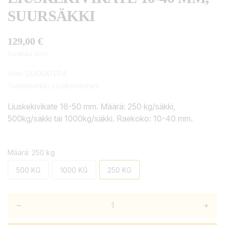
SUURSÄKKI
129,00 €
Sisältää alv:n
Viite:
LIUSKATEP4
Tuotemerkki:
Liuskemestarit
Liuskekivikate 16-50 mm. Määrä: 250 kg/säkki,
500kg/säkki tai 1000kg/säkki. Raekoko: 10-40 mm.
Määrä: 250 kg
500 KG
1000 KG
250 KG
–
+