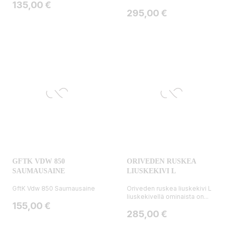
Hinta
135,00 €
Hinta
295,00 €
GFTK VDW 850
ORIVEDEN RUSKEA
SAUMAUSAINE
LIUSKEKIVI L
GftK Vdw 850 Saumausaine
Oriveden ruskea liuskekivi L
liuskekivellä ominaista on...
Hinta
155,00 €
Hinta
285,00 €