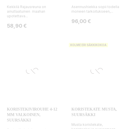
Kekkilä Rajausreuna on
Asennushiekka sopii todella
ainutlaatuinen maahan
moneen tarkoitukseen,...
upotettava...
Hinta
96,00 €
Hinta
58,90 €
KOLME ERI SÄKKIKOKOA
KORISTEKIVIROUHE 4-12
KORISTEKATE MUSTA,
MM VALKOINEN,
SUURSÄKKI
SUURSÄKKI
Musta koristekate,