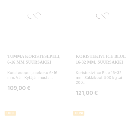
TUMMA KORISTESEPELI,
KORISTEKIVI ICE BLUE
6-16 MM SUURSÄKKI
16-32 MM, SUURSÄKKI
Koristesepeli, raekoko 6-16
Koristekivi Ice Blue 16-32
mm. Väri: Kytäjän musta....
mm. Säkkikoot: 500 kg tai
200...
Hinta
109,00 €
Hinta
121,00 €
UUSI
UUSI