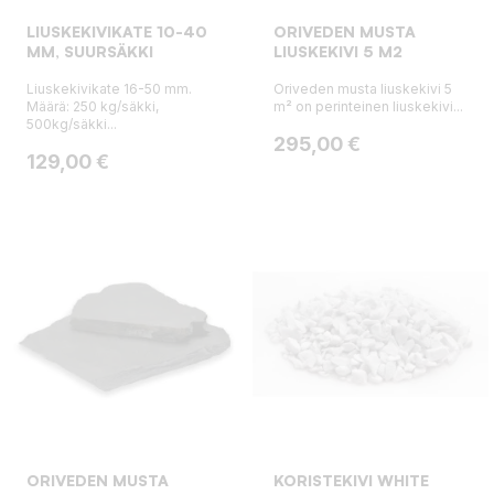
LIUSKEKIVIKATE 10-40
ORIVEDEN MUSTA
MM, SUURSÄKKI
LIUSKEKIVI 5 M2
Liuskekivikate 16-50 mm.
Oriveden musta liuskekivi 5
Määrä: 250 kg/säkki,
m² on perinteinen liuskekivi...
500kg/säkki...
Hinta
295,00 €
Hinta
129,00 €
ORIVEDEN MUSTA
KORISTEKIVI WHITE