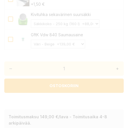
+1,50 €
Kivituhka sekavärinen suursäkki
GftK Vdw 840 Saumausaine
–
+
OSTOSKORIIN
Toimitusmaksu 149,00 €/lava - Toimitusaika 4-8
arkipäivää.