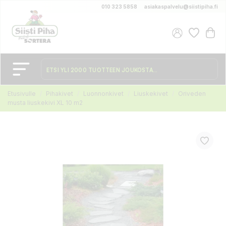
010 323 5858
asiakaspalvelu@siistipiha.fi
Etusivulle
Pihakivet
Luonnonkivet
Liuskekivet
Oriveden
musta liuskekivi XL 10 m2