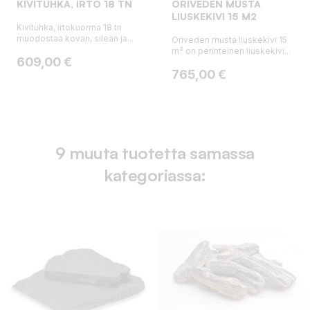
KIVITUHKA, IRTO 18 TN
ORIVEDEN MUSTA
LIUSKEKIVI 15 M2
Kivituhka, irtokuorma 18 tn
muodostaa kovan, sileän ja...
Oriveden musta liuskekivi 15
m² on perinteinen liuskekivi...
Hinta
609,00 €
Hinta
765,00 €
9 muuta tuotetta samassa
kategoriassa: