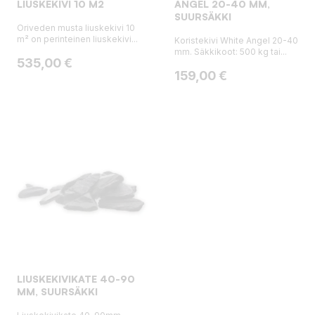
LIUSKEKIVI 10 M2
ANGEL 20-40 MM,
SUURSÄKKI
Oriveden musta liuskekivi 10
m² on perinteinen liuskekivi...
Koristekivi White Angel 20-40
mm. Säkkikoot: 500 kg tai...
Hinta
535,00 €
Hinta
159,00 €
LIUSKEKIVIKATE 40-90
MM, SUURSÄKKI