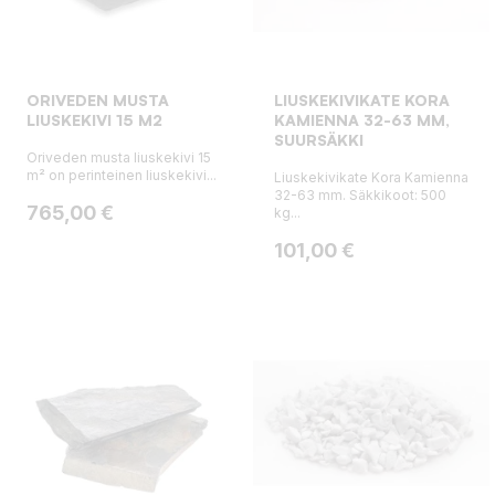
ORIVEDEN MUSTA
LIUSKEKIVIKATE KORA
LIUSKEKIVI 15 M2
KAMIENNA 32-63 MM,
SUURSÄKKI
Oriveden musta liuskekivi 15
m² on perinteinen liuskekivi...
Liuskekivikate Kora Kamienna
32-63 mm. Säkkikoot: 500
Hinta
765,00 €
kg...
Hinta
101,00 €