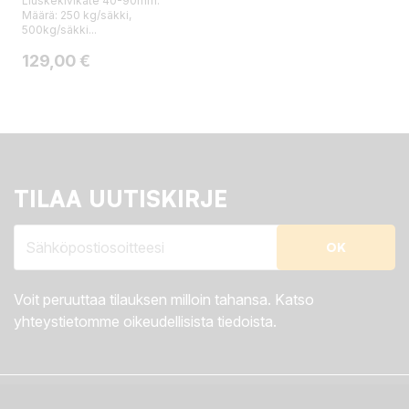
Liuskekivikate 40-90mm.
Määrä: 250 kg/säkki,
500kg/säkki...
Hinta
129,00 €
TILAA UUTISKIRJE
Voit peruuttaa tilauksen milloin tahansa. Katso
yhteystietomme oikeudellisista tiedoista.