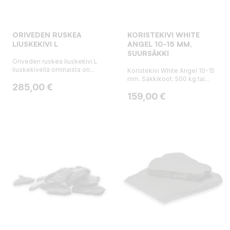
ORIVEDEN RUSKEA
KORISTEKIVI WHITE
LIUSKEKIVI L
ANGEL 10-15 MM,
SUURSÄKKI
Oriveden ruskea liuskekivi L
liuskekivellä ominaista on...
Koristekivi White Angel 10-15
mm. Säkkikoot: 500 kg tai...
Hinta
285,00 €
Hinta
159,00 €