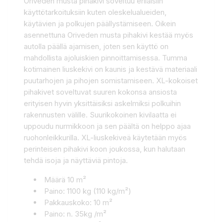
Oriveden musta pihakivi soveltuu erilaisiin
käyttötarkoituksiin kuten oleskelualueiden,
käytävien ja polkujen päällystämiseen. Oikein
asennettuna Oriveden musta pihakivi kestää myös
autolla päällä ajamisen, joten sen käyttö on
mahdollista ajoluiskien pinnoittamisessa. Tumma
kotimainen liuskekivi on kaunis ja kestävä materiaali
puutarhojen ja pihojen somistamiseen. XL-kokoiset
pihakivet soveltuvat suuren kokonsa ansiosta
erityisen hyvin yksittäisiksi askelmiksi polkuihin
rakennusten välille. Suurikokoinen kivilaatta ei
uppoudu nurmikkoon ja sen päältä on helppo ajaa
ruohonleikkurilla. XL-liuskekiveä käytetään myös
perinteisen pihakivi koon joukossa, kun halutaan
tehdä isoja ja näyttäviä pintoja.
Määrä 10 m²
Paino: 1100 kg (110 kg/m²)
Pakkauskoko: 10 m²
Paino: n. 35kg /m²