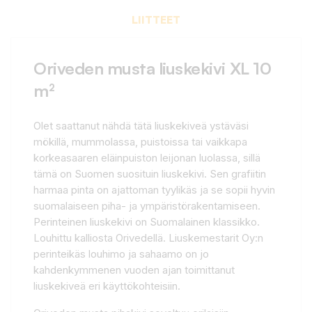
LIITTEET
Oriveden musta liuskekivi XL 10
m²
Olet saattanut nähdä tätä liuskekiveä ystäväsi
mökillä, mummolassa, puistoissa tai vaikkapa
korkeasaaren eläinpuiston leijonan luolassa, sillä
tämä on Suomen suosituin liuskekivi. Sen grafiitin
harmaa pinta on ajattoman tyylikäs ja se sopii hyvin
suomalaiseen piha- ja ympäristörakentamiseen.
Perinteinen liuskekivi on Suomalainen klassikko.
Louhittu kalliosta Orivedellä. Liuskemestarit Oy:n
perinteikäs louhimo ja sahaamo on jo
kahdenkymmenen vuoden ajan toimittanut
liuskekiveä eri käyttökohteisiin.