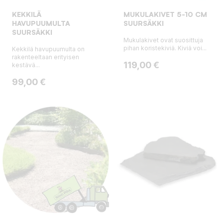
KEKKILÄ
MUKULAKIVET 5-10 CM
HAVUPUUMULTA
SUURSÄKKI
SUURSÄKKI
Mukulakivet ovat suosittuja
pihan koristekiviä. Kiviä voi...
Kekkilä havupuumulta on
rakenteeltaan erityisen
Hinta
119,00 €
kestävä...
Hinta
99,00 €