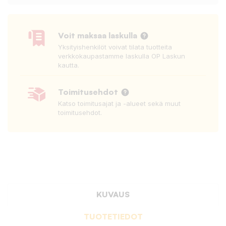
Voit maksaa laskulla
Yksityishenkilöt voivat tilata tuotteita
verkkokaupastamme laskulla OP Laskun
kautta.
Toimitusehdot
Katso toimitusajat ja -alueet sekä muut
toimitusehdot.
KUVAUS
TUOTETIEDOT