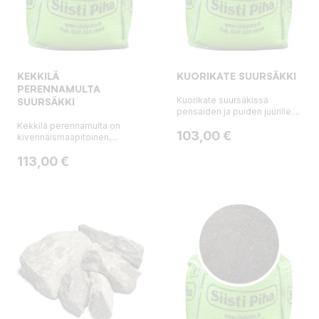
KEKKILÄ
KUORIKATE SUURSÄKKI
PERENNAMULTA
Kuorikate suursäkissä
SUURSÄKKI
pensaiden ja puiden juurille....
Kekkilä perennamulta on
Hinta
103,00 €
kivennäismaapitoinen,...
Hinta
113,00 €