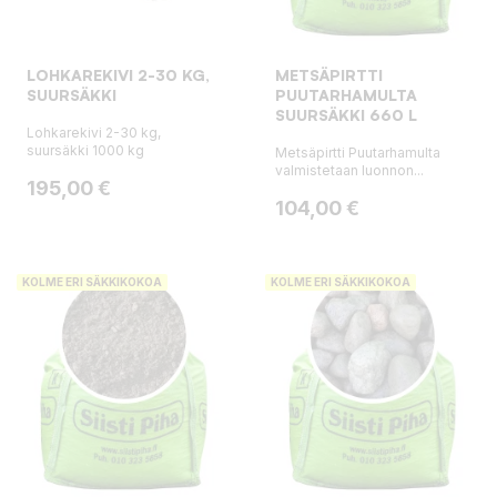
LOHKAREKIVI 2-30 KG,
METSÄPIRTTI
SUURSÄKKI
PUUTARHAMULTA
SUURSÄKKI 660 L
Lohkarekivi 2-30 kg,
suursäkki 1000 kg
Metsäpirtti Puutarhamulta
valmistetaan luonnon...
Hinta
195,00 €
Hinta
104,00 €
KOLME ERI SÄKKIKOKOA
KOLME ERI SÄKKIKOKOA