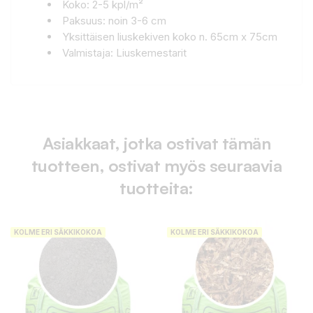
Koko: 2-5 kpl/m²
Paksuus: noin 3-6 cm
Yksittäisen liuskekiven koko n. 65cm x 75cm
Valmistaja: Liuskemestarit
Asiakkaat, jotka ostivat tämän
tuotteen, ostivat myös seuraavia
tuotteita:
KOLME ERI SÄKKIKOKOA
KOLME ERI SÄKKIKOKOA