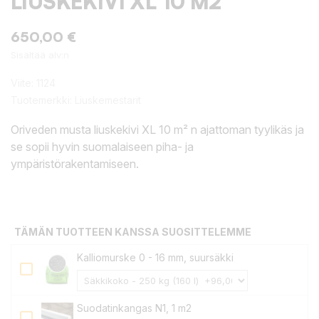
LIUSKEKIVI XL 10 M2
650,00 €
Sisältää alv:n
Viite:
1124
Tuotemerkki:
Liuskemestarit
Oriveden musta liuskekivi XL 10 m² n ajattoman tyylikäs ja
se sopii hyvin suomalaiseen piha- ja
ympäristörakentamiseen.
TÄMÄN TUOTTEEN KANSSA SUOSITTELEMME
Kalliomurske 0 - 16 mm, suursäkki
Suodatinkangas N1, 1 m2