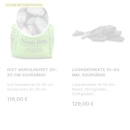
KOLME ERI SÄKKIKOKOA
ISOT MUKULAKIVET 20-
LIUSKEKIVIKATE 10-40
30 CM SUURSÄKKI
MM, SUURSÄKKI
Isot mukulakivet 20-30 cm.
Liuskekivikate 16-50 mm.
Seulan koko 20-30 cm....
Määrä: 250 kg/säkki,
500kg/säkki...
Hinta
119,00 €
Hinta
129,00 €