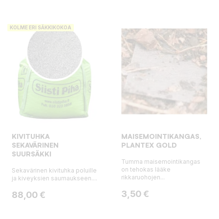
KOLME ERI SÄKKIKOKOA
KIVITUHKA
MAISEMOINTIKANGAS,
SEKAVÄRINEN
PLANTEX GOLD
SUURSÄKKI
Tumma maisemointikangas
on tehokas lääke
Sekavärinen kivituhka poluille
rikkaruohojen...
ja kiveyksien saumaukseen....
Hinta
3,50 €
Hinta
88,00 €