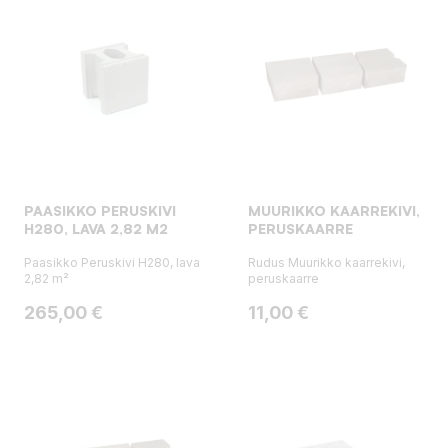
PAASIKKO PERUSKIVI
MUURIKKO KAARREKIVI,
H280, LAVA 2,82 M2
PERUSKAARRE
Paasikko Peruskivi H280, lava
Rudus Muurikko kaarrekivi,
2,82 m²
peruskaarre
Hinta
Hinta
265,00 €
11,00 €