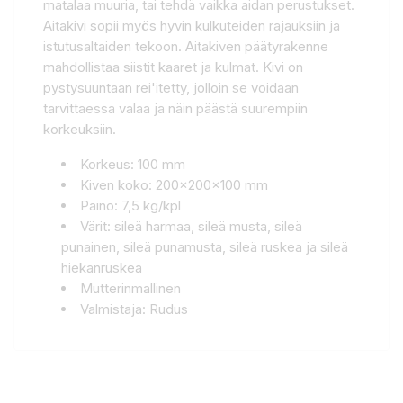
matalaa muuria, tai tehdä vaikka aidan perustukset.
Aitakivi sopii myös hyvin kulkuteiden rajauksiin ja
istutusaltaiden tekoon. Aitakiven päätyrakenne
mahdollistaa siistit kaaret ja kulmat. Kivi on
pystysuuntaan rei'itetty, jolloin se voidaan
tarvittaessa valaa ja näin päästä suurempiin
korkeuksiin.
Korkeus: 100 mm
Kiven koko: 200x200x100 mm
Paino: 7,5 kg/kpl
Värit: sileä harmaa, sileä musta, sileä
punainen, sileä punamusta, sileä ruskea ja sileä
hiekanruskea
Mutterinmallinen
Valmistaja: Rudus