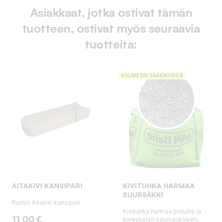
Asiakkaat, jotka ostivat tämän
tuotteen, ostivat myös seuraavia
tuotteita:
KOLME ERI SÄKKIKOKOA
AITAKIVI KANSIPARI
KIVITUHKA HARMAA
SUURSÄKKI
Rudus Aitakivi kansipari
Kivituhka harmaa poluille ja
Hinta
11,00 €
kiveyksien saumaukseen.