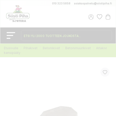
010 323 5858
asiakaspalvelu@siistipiha.fi
Etusivulle
Pihakivet
Betonikivet
Betonimuurikivet
Aitakivi
kansipääty