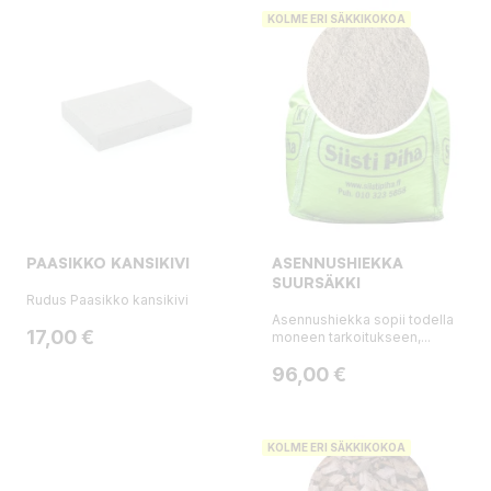
KOLME ERI SÄKKIKOKOA
PAASIKKO KANSIKIVI
ASENNUSHIEKKA
SUURSÄKKI
Rudus Paasikko kansikivi
Asennushiekka sopii todella
Hinta
17,00 €
moneen tarkoitukseen,...
Hinta
96,00 €
KOLME ERI SÄKKIKOKOA