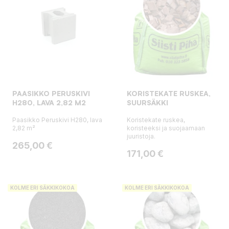
PAASIKKO PERUSKIVI
KORISTEKATE RUSKEA,
H280, LAVA 2,82 M2
SUURSÄKKI
Paasikko Peruskivi H280, lava
Koristekate ruskea,
2,82 m²
koristeeksi ja suojaamaan
juuristoja.
Hinta
265,00 €
Hinta
171,00 €
KOLME ERI SÄKKIKOKOA
KOLME ERI SÄKKIKOKOA