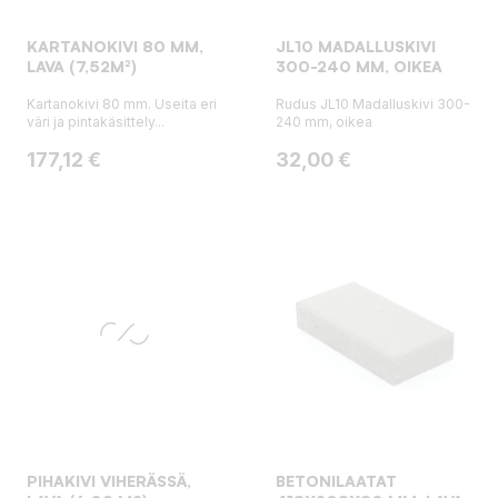
KARTANOKIVI 80 MM,
JL10 MADALLUSKIVI
LAVA (7,52M²)
300-240 MM, OIKEA
Kartanokivi 80 mm. Useita eri
Rudus JL10 Madalluskivi 300-
väri ja pintakäsittely...
240 mm, oikea
Hinta
Hinta
177,12 €
32,00 €
PIHAKIVI VIHERÄSSÄ,
BETONILAATAT