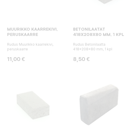
MUURIKKO KAARREKIVI,
BETONILAATAT
PERUSKAARRE
418X208X80 MM, 1 KPL
Rudus Muurikko kaarrekivi,
Rudus Betonilaatta
peruskaarre
418x208x80 mm, 1 kpl
Hinta
Hinta
11,00 €
8,50 €