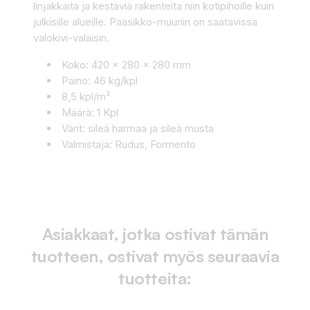
linjakkaita ja kestäviä rakenteita niin kotipihoille kuin
julkisille alueille. Paasikko-muuriin on saatavissa
valokivi-valaisin.
Koko: 420 x 280 x 280 mm
Paino: 46 kg/kpl
8,5 kpl/m²
Määrä: 1 Kpl
Värit: sileä harmaa ja sileä musta
Valmistaja: Rudus, Formento
Asiakkaat, jotka ostivat tämän
tuotteen, ostivat myös seuraavia
tuotteita: