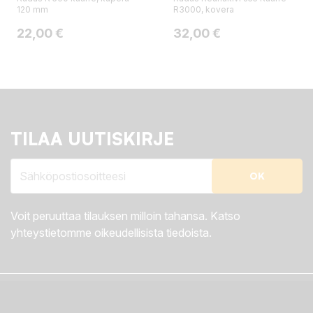
120 mm
R3000, kovera
Hinta
Hinta
22,00 €
32,00 €
TILAA UUTISKIRJE
Voit peruuttaa tilauksen milloin tahansa. Katso
yhteystietomme oikeudellisista tiedoista.