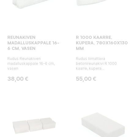
REUNAKIVEN
R 1000 KAARRE,
MADALLUSKAPPALE 16-
KUPERA, 780X160X130
6 CM, VASEN
MM
Rudus Reunakiven
Rudus liimattava
madalluskappale 16-6 cm,
betonireunakivi R 1000
vasen
kaarre, kupera...
Hinta
Hinta
38,00 €
55,00 €