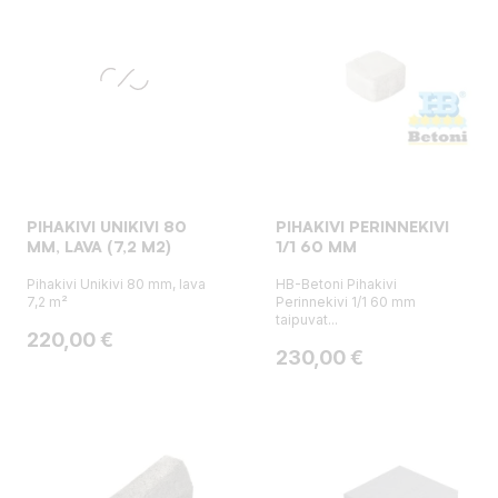
PIHAKIVI UNIKIVI 80
PIHAKIVI PERINNEKIVI
MM, LAVA (7,2 M2)
1/1 60 MM
Pihakivi Unikivi 80 mm, lava
HB-Betoni Pihakivi
7,2 m²
Perinnekivi 1/1 60 mm
taipuvat...
Hinta
220,00 €
Hinta
230,00 €