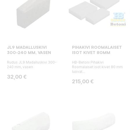
JL9 MADALLUSKIVI
PIHAKIVI ROOMALAISET
300-240 MM, VASEN
ISOT KIVET 80MM
Rudus JL9 Madalluskivi 300-
HB-Betoni Pihakivi
240 mm, vasen
Roomalaiset isot kivet 80 mm
luovat...
Hinta
32,00 €
Hinta
215,00 €