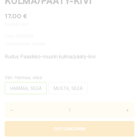
KULMA/PÄÄTY-KIVI
17,00 €
Sisältää alv:n
Viite:
0688101
Tuotemerkki:
Rudus
Rudus Paasikko-muurin kulma/pääty-kivi
Väri: Harmaa, sileä
HARMAA, SILEÄ
MUSTA, SILEÄ
–
+
OSTOSKORIIN