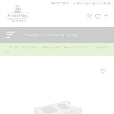
010 323 5858
asiakaspalvelu@siistipiha.fi
Etusivulle
Pihakivet
Betonikivet
Paasikko-muurin kulma/pääty-
kivi