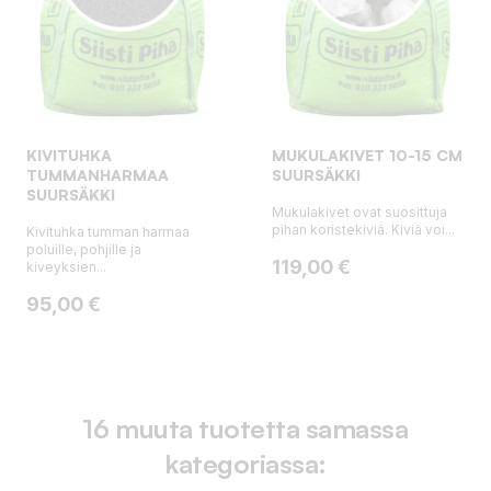
KIVITUHKA
MUKULAKIVET 10-15 CM
TUMMANHARMAA
SUURSÄKKI
SUURSÄKKI
Mukulakivet ovat suosittuja
pihan koristekiviä. Kiviä voi...
Kivituhka tumman harmaa
poluille, pohjille ja
Hinta
119,00 €
kiveyksien...
Hinta
95,00 €
16 muuta tuotetta samassa
kategoriassa: