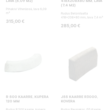
LAVA (6,09 M2)
418X208X80 MM, LAVA
(7,4 M2)
Pihakivi Viherässä, lava 6,09
m²
Rudus Betonilaatta
418x208x80 mm, lava 7,4 m²
Hinta
315,00 €
Hinta
285,00 €
R 500 KAARRE, KUPERA
J55 KAARRE R3000,
120 MM
KOVERA
Rudus R 500 kaarre, kupera
Rudus Reunakivi J55 Kaarre