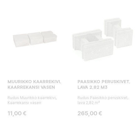
MUURIKKO KAARREKIVI,
PAASIKKO PERUSKIVET,
KAARREKANSI VASEN
LAVA 2,82 M3
Rudus Muurikko kaarrekivi,
Rudus Paasikko peruskivet,
Kaarrekansi vasen
lava 2,82 m²
Hinta
Hinta
11,00 €
265,00 €