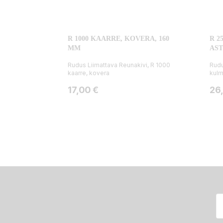
R 1000 KAARRE, KOVERA, 160
R 2
MM
AST
Rudus Liimattava Reunakivi, R 1000
Rudu
kaarre, kovera
kulm
Hinta
Hin
17,00 €
26