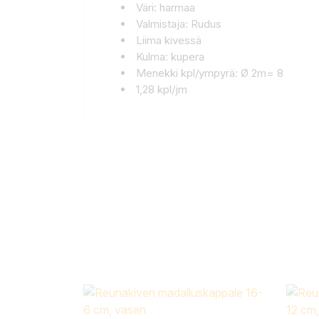
Väri: harmaa
Valmistaja: Rudus
Liima kivessä
Kulma: kupera
Menekki kpl/ympyrä: Ø 2m= 8
1,28 kpl/jm