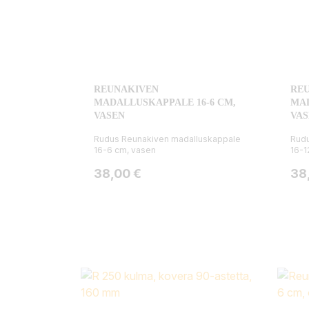
REUNAKIVEN
RE
MADALLUSKAPPALE 16-6 CM,
MAD
VASEN
VAS
Rudus Reunakiven madalluskappale
Rudu
16-6 cm, vasen
16-1
Hinta
Hin
38,00 €
38