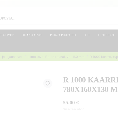
IHAKIVET
PIHAN KASVIT
PIHA JA PUUTARHA
ALE
UUTUUDET
 ja rajauskivet
Liimattavat Betonireunakivet 160 mm
R 1000 kaarre, k
R 1000 KAARR
780X160X130 
55,00 €
Sisältää alv:n