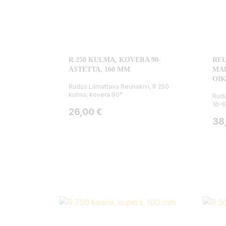
R 250 KULMA, KOVERA 90-
RE
ASTETTA, 160 MM
MAD
OI
Rudus Liimattava Reunakivi, R 250
kulma, kovera 90°
Rudu
16-6
Hinta
26,00 €
Hin
38