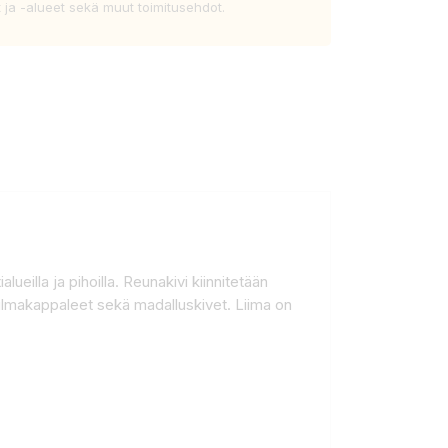
t ja -alueet sekä muut toimitusehdot.
eilla ja pihoilla. Reunakivi kiinnitetään
kulmakappaleet sekä madalluskivet. Liima on