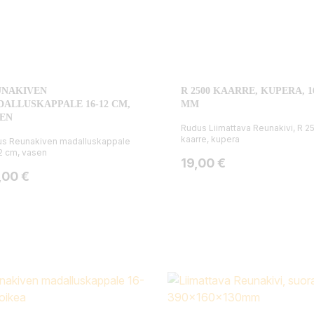
UNAKIVEN
R 2500 KAARRE, KUPERA, 1
ALLUSKAPPALE 16-12 CM,
MM
EN
Rudus Liimattava Reunakivi, R 2
kaarre, kupera
s Reunakiven madalluskappale
2 cm, vasen
Hinta
19,00 €
ta
,00 €