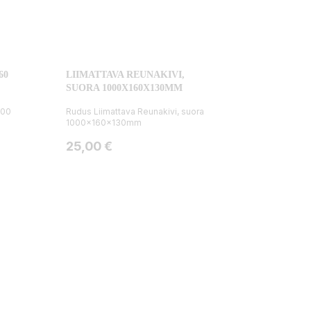
60
LIIMATTAVA REUNAKIVI,
SUORA 1000X160X130MM
000
Rudus Liimattava Reunakivi, suora
1000x160x130mm
Hinta
25,00 €