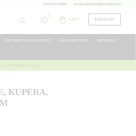
010 323 5858
asiakaspalvelu@siistipiha.fi
0
0,00 €
KIRJAUDU
YRITYKSET JA TALOYHTIÖT
JÄLLEENMYYJÄT
ARTIKKELIT
upera, 780x160x130 mm
E, KUPERA,
MM