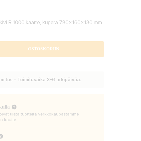
akivi R 1000 kaarre, kupera 780x160x130 mm
OSTOSKORIIN
mitus - Toimitusaika 3-6 arkipäivää.
kulla
voivat tilata tuotteita verkkokaupastamme
n kautta.