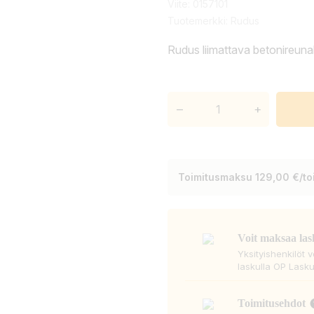
Viite:
0157101
Tuotemerkki:
Rudus
Rudus liimattava betonireun
–
+
Toimitusmaksu 129,00 €/toi
Voit maksaa las
Yksityishenkilöt 
laskulla OP Lasku
Toimitusehdot