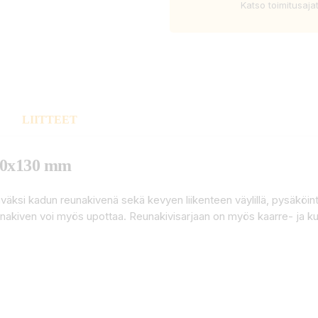
Katso toimitusaja
LIITTEET
160x130 mm
äksi kadun reunakivenä sekä kevyen liikenteen väylillä, pysäköintialu
Reunakiven voi myös upottaa. Reunakivisarjaan on myös kaarre- ja 