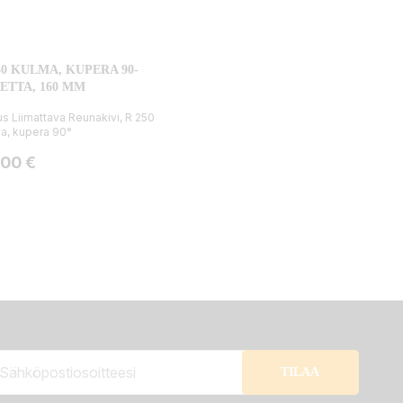
50 KULMA, KUPERA 90-
ETTA, 160 MM
s Liimattava Reunakivi, R 250
a, kupera 90°
ta
,00 €