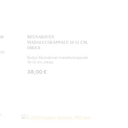
60
REUNAKIVEN
MADALLUSKAPPALE 16-12 CM,
OIKEA
500
Rudus Reunakiven madalluskappale
16-12 cm, oikea
Hinta
38,00 €