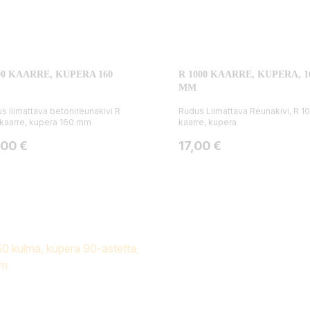
00 KAARRE, KUPERA 160
R 1000 KAARRE, KUPERA, 1
MM
s liimattava betonireunakivi R
Rudus Liimattava Reunakivi, R 1
kaarre, kupera 160 mm
kaarre, kupera
ta
Hinta
,00 €
17,00 €