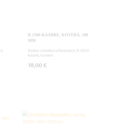
R 2500 KAARRE, KOVERA, 160
MM
ra
Rudus Liimattava Reunakivi, R 2500
kaarre, kovera
Hinta
19,00 €