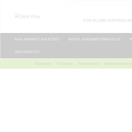
MAA-AINEKSET JA KATTEET
NOUTO- JA KIERRÄTYSPALVELUT
P
OTA YHTEYTTÄ
Etusivulle
Pihakivet
Betonikivet
Betoniset reuna-