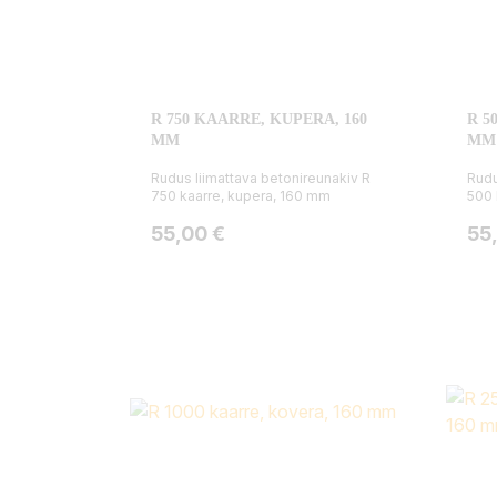
R 750 KAARRE, KUPERA, 160
R 5
MM
MM
Rudus liimattava betonireunakiv R
Rudu
750 kaarre, kupera, 160 mm
500 
Hinta
Hin
55,00 €
55