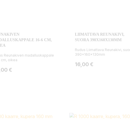
UNAKIVEN
LIIMATTAVA REUNAKIVI,
ALLUSKAPPALE 16-6 CM,
SUORA 390X160X130MM
KEA
Rudus Liimattava Reunakivi, suo
390x160x130mm
s Reunakiven madalluskappale
 cm, oikea
Hinta
16,00 €
ta
,00 €