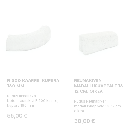
R 500 KAARRE, KUPERA
REUNAKIVEN
160 MM
MADALLUSKAPPALE 16-
12 CM, OIKEA
Rudus liimattava
betonireunakivi R 500 kaarre,
Rudus Reunakiven
kupera 160 mm
madalluskappale 16-12 cm,
oikea
Hinta
55,00 €
Hinta
38,00 €