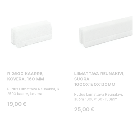
R 2500 KAARRE,
LIIMATTAVA REUNAKIVI,
KOVERA, 160 MM
SUORA
1000X160X130MM
Rudus Liimattava Reunakivi, R
2500 kaarre, kovera
Rudus Liimattava Reunakivi,
suora 1000x160x130mm
Hinta
19,00 €
Hinta
25,00 €