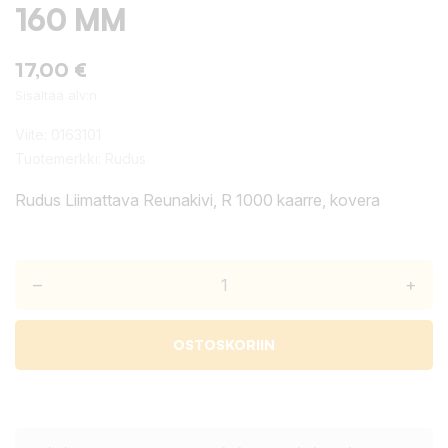
160 MM
17,00 €
Sisältää alv:n
Viite:
0163101
Tuotemerkki:
Rudus
Rudus Liimattava Reunakivi, R 1000 kaarre, kovera
–
+
OSTOSKORIIN