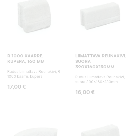
R 1000 KAARRE,
LIIMATTAVA REUNAKIVI,
KUPERA, 160 MM
SUORA
390X160X130MM
Rudus Liimattava Reunakivi, R
1000 kaarre, kupera
Rudus Liimattava Reunakivi,
suora 390x160x130mm
Hinta
17,00 €
Hinta
16,00 €