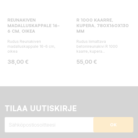
REUNAKIVEN
R 1000 KAARRE,
MADALLUSKAPPALE 16-
KUPERA, 780X160X130
6 CM, OIKEA
MM
Rudus Reunakiven
Rudus liimattava
madalluskappale 16-6 cm,
betonireunakivi R 1000
oikea
kaarre, kupera...
Hinta
Hinta
38,00 €
55,00 €
TILAA UUTISKIRJE