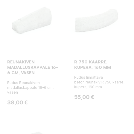
REUNAKIVEN
R 750 KAARRE,
MADALLUSKAPPALE 16-
KUPERA, 160 MM
6 CM, VASEN
Rudus liimattava
betonireunakiv R 750 kaarre,
Rudus Reunakiven
kupera, 160 mm
madalluskappale 16-6 cm,
vasen
Hinta
55,00 €
Hinta
38,00 €