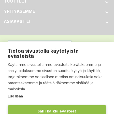
TUOTTEET

YRITYKSEMME

ASIAKASTILI

Tietoa sivustolla käytetyistä
evästeistä
Käytämme sivustollamme evästeitä kerätäksemme ja
analysoidaksemme sivuston suorituskykyä ja käyttöä,
tarjotaksemme sosiaalisen median ominaisuuksia sekä
parantaaksemme ja räätälöidäksemme sisältöä ja
mainoksia.
Lue lisää
Salli kaikki evästeet