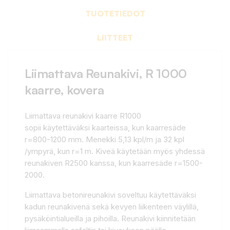
TUOTETIEDOT
LIITTEET
Liimattava Reunakivi, R 1000
kaarre, kovera
Liimattava reunakivi kaarre R1000
sopii käytettäväksi kaarteissa, kun kaarresäde
r=800-1200 mm. Menekki 5,13 kpl/m ja 32 kpl
/ympyrä, kun r=1 m. Kiveä käytetään myös yhdessä
reunakiven R2500 kanssa, kun kaarresäde r=1500-
2000.
Liimattava betonireunakivi soveltuu käytettäväksi
kadun reunakivenä sekä kevyen liikenteen väylillä,
pysäköintialueilla ja pihoilla. Reunakivi kiinnitetään