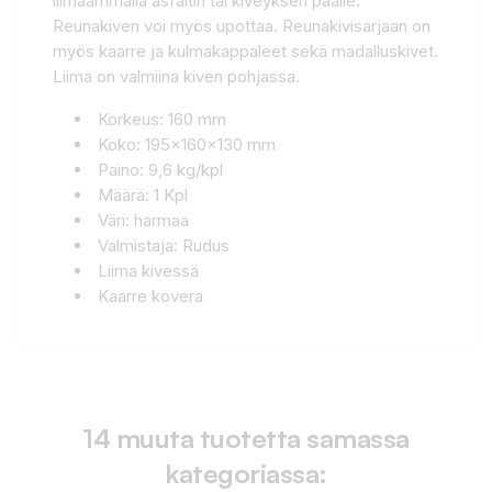
liimaammalla asfaltin tai kiveyksen päälle.
Reunakiven voi myös upottaa. Reunakivisarjaan on
myös kaarre ja kulmakappaleet sekä madalluskivet.
Liima on valmiina kiven pohjassa.
Korkeus: 160 mm
Koko: 195x160x130 mm
Paino: 9,6 kg/kpl
Määrä: 1 Kpl
Väri: harmaa
Valmistaja: Rudus
Liima kivessä
Kaarre kovera
14 muuta tuotetta samassa
kategoriassa: