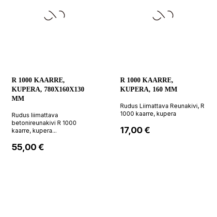
R 1000 KAARRE,
R 1000 KAARRE,
KUPERA, 780X160X130
KUPERA, 160 MM
MM
Rudus Liimattava Reunakivi, R
1000 kaarre, kupera
Rudus liimattava
betonireunakivi R 1000
Hinta
17,00 €
kaarre, kupera...
Hinta
55,00 €