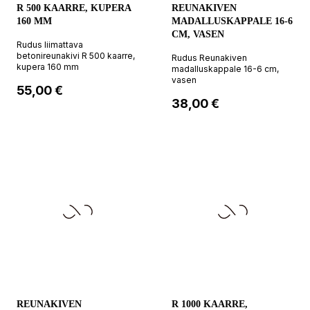
R 500 KAARRE, KUPERA
REUNAKIVEN
160 MM
MADALLUSKAPPALE 16-6
CM, VASEN
Rudus liimattava
betonireunakivi R 500 kaarre,
Rudus Reunakiven
kupera 160 mm
madalluskappale 16-6 cm,
vasen
Hinta
55,00 €
Hinta
38,00 €
REUNAKIVEN
R 1000 KAARRE,