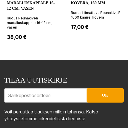
MADALLUSKAPPALE 16-
KOVERA, 160 MM
12 CM, VASEN
Rudus Liimattava Reunakivi, R
1000 kaarre, kovera
Rudus Reunakiven
madalluskappale 16-12 cm,
Hinta
17,00 €
vasen
Hinta
38,00 €
TILAA UUTISKIRJE
Voit peruuttaa tilauksen milloin tahansa. Katso
yhteystietomme oikeudellisista tiedoista.