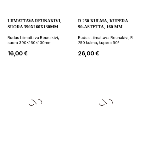
LIIMATTAVA REUNAKIVI,
R 250 KULMA, KUPERA
SUORA 390X160X130MM
90-ASTETTA, 160 MM
Rudus Liimattava Reunakivi,
Rudus Liimattava Reunakivi, R
suora 390x160x130mm
250 kulma, kupera 90°
Hinta
Hinta
16,00 €
26,00 €