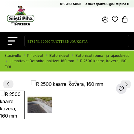
010 323 5858
asiakaspalvelu@siistipiha.fi
Etusivulle
Pihakivet
Betonikivet
Betoniset reuna- ja rajauskivet
Liimattavat Betonireunakivet 160 mm
R 2500 kaarre, kovera, 160
mm