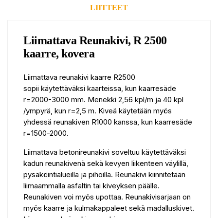
LIITTEET
Liimattava Reunakivi, R 2500
kaarre, kovera
Liimattava reunakivi kaarre R2500
sopii käytettäväksi kaarteissa, kun kaarresäde
r=2000-3000 mm. Menekki 2,56 kpl/m ja 40 kpl
/ympyrä, kun r=2,5 m. Kiveä käytetään myös
yhdessä reunakiven R1000 kanssa, kun kaarresäde
r=1500-2000.
Liimattava betonireunakivi soveltuu käytettäväksi
kadun reunakivenä sekä kevyen liikenteen väylillä,
pysäköintialueilla ja pihoilla. Reunakivi kiinnitetään
liimaammalla asfaltin tai kiveyksen päälle.
Reunakiven voi myös upottaa. Reunakivisarjaan on
myös kaarre ja kulmakappaleet sekä madalluskivet.