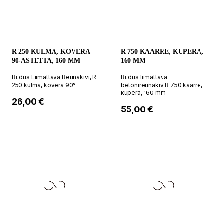
R 250 KULMA, KOVERA
R 750 KAARRE, KUPERA,
90-ASTETTA, 160 MM
160 MM
Rudus Liimattava Reunakivi, R
Rudus liimattava
250 kulma, kovera 90°
betonireunakiv R 750 kaarre,
kupera, 160 mm
Hinta
26,00 €
Hinta
55,00 €