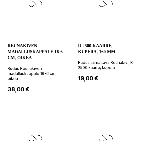
REUNAKIVEN
R 2500 KAARRE,
MADALLUSKAPPALE 16-6
KUPERA, 160 MM
CM, OIKEA
Rudus Liimattava Reunakivi, R
2500 kaarre, kupera
Rudus Reunakiven
madalluskappale 16-6 cm,
Hinta
19,00 €
oikea
Hinta
38,00 €