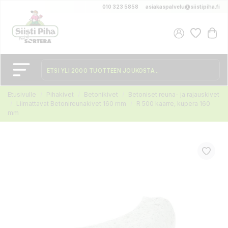
010 323 5858
asiakaspalvelu@siistipiha.fi
Etusivulle
Pihakivet
Betonikivet
Betoniset reuna- ja rajauskivet
Liimattavat Betonireunakivet 160 mm
R 500 kaarre, kupera 160
mm