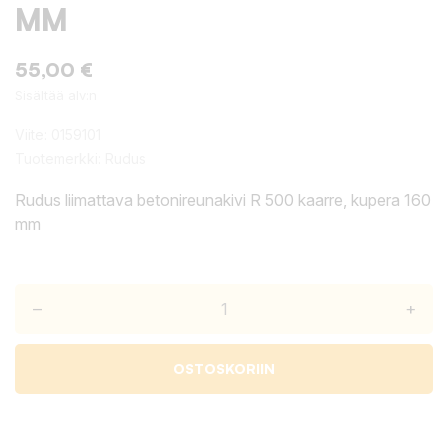
MM
55,00 €
Sisältää alv:n
Viite:
0159101
Tuotemerkki:
Rudus
Rudus liimattava betonireunakivi R 500 kaarre, kupera 160
mm
–
+
OSTOSKORIIN