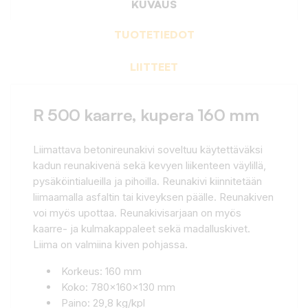
KUVAUS
TUOTETIEDOT
LIITTEET
R 500 kaarre, kupera 160 mm
Liimattava betonireunakivi soveltuu käytettäväksi
kadun reunakivenä sekä kevyen liikenteen väylillä,
pysäköintialueilla ja pihoilla. Reunakivi kiinnitetään
liimaamalla asfaltin tai kiveyksen päälle. Reunakiven
voi myös upottaa. Reunakivisarjaan on myös
kaarre- ja kulmakappaleet sekä madalluskivet.
Liima on valmiina kiven pohjassa.
Korkeus: 160 mm
Koko: 780x160x130 mm
Paino: 29,8 kg/kpl