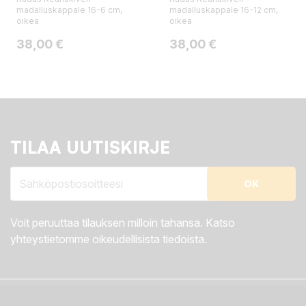
madalluskappale 16-6 cm,
madalluskappale 16-12 cm,
oikea
oikea
Hinta
Hinta
38,00 €
38,00 €
TILAA UUTISKIRJE
Voit peruuttaa tilauksen milloin tahansa. Katso
yhteystietomme oikeudellisista tiedoista.