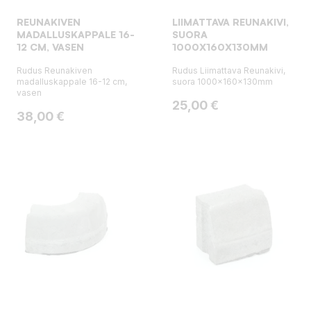
REUNAKIVEN
LIIMATTAVA REUNAKIVI,
MADALLUSKAPPALE 16-
SUORA
12 CM, VASEN
1000X160X130MM
Rudus Reunakiven
Rudus Liimattava Reunakivi,
madalluskappale 16-12 cm,
suora 1000x160x130mm
vasen
Hinta
25,00 €
Hinta
38,00 €