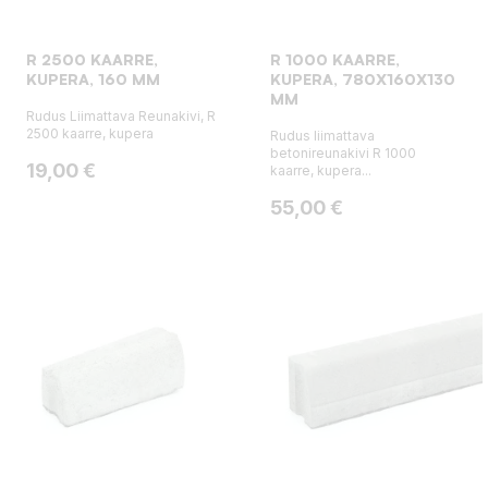
R 2500 KAARRE,
R 1000 KAARRE,
KUPERA, 160 MM
KUPERA, 780X160X130
MM
Rudus Liimattava Reunakivi, R
2500 kaarre, kupera
Rudus liimattava
betonireunakivi R 1000
Hinta
19,00 €
kaarre, kupera...
Hinta
55,00 €