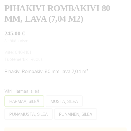
PIHAKIVI ROMBAKIVI 80
MM, LAVA (7,04 M2)
245,00 €
Sisältää alv:n
Viite:
0464101
Tuotemerkki:
Rudus
Pihakivi Rombakivi 80 mm, lava 7,04 m²
Väri: Harmaa, sileä
HARMAA, SILEÄ
MUSTA, SILEÄ
PUNAMUSTA, SILEÄ
PUNAINEN, SILEÄ