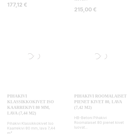
Hinta
177,12 €
Hinta
215,00 €
PIHAKIVI
PIHAKIVI ROOMALAISET
KLASSIKKOKIVET ISO
PIENET KIVET 80, LAVA
KAARREKIVI 80 MM,
(7,42 M2)
LAVA (7,44 M2)
HB-Betoni Pihakivi
Roomalaiset 80 pienet kivet
Pihakivi Klassikkokivet Iso
luovat...
Kaarrekivi 80 mm, lava 7,44
m²