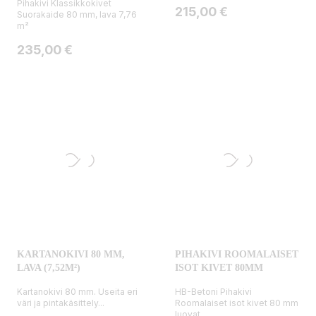
Pihakivi Klassikkokivet
Hinta
215,00 €
Suorakaide 80 mm, lava 7,76
m²
Hinta
235,00 €
KARTANOKIVI 80 MM,
PIHAKIVI ROOMALAISET
LAVA (7,52M²)
ISOT KIVET 80MM
Kartanokivi 80 mm. Useita eri
HB-Betoni Pihakivi
väri ja pintakäsittely...
Roomalaiset isot kivet 80 mm
luovat...