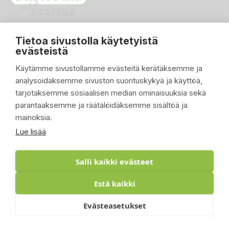
Tietoa sivustolla käytetyistä
evästeistä
Käytämme sivustollamme evästeitä kerätäksemme ja
analysoidaksemme sivuston suorituskykyä ja käyttöä,
PIKALINKIT

tarjotaksemme sosiaalisen median ominaisuuksia sekä
parantaaksemme ja räätälöidäksemme sisältöä ja
TUOTTEET

mainoksia.
YRITYKSEMME

Lue lisää
ASIAKASTILI

Salli kaikki evästeet
Estä kaikki
© 2026 - Suomen Siisti Piha Oy - Toteutus:
Evästeasetukset
Inlean Creative