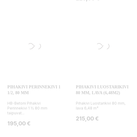
PIHAKIVI PERINNEKIVI 1
PIHAKIVI LUOSTARIKIVI
1/2, 80 MM
80 MM, LAVA (6,48M2)
HB-Betoni Pihakivi
Pihakivi Luostarikivi 80 mm,
Perinnekivi 1 ½ 80 mm
lava 6,48 m²
taipuvat...
Hinta
215,00 €
Hinta
195,00 €