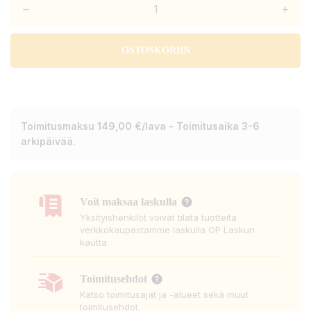
–
+
OSTOSKORIIN
Toimitusmaksu 149,00 €/lava - Toimitusaika 3-6
arkipäivää.
Voit maksaa laskulla
Yksityishenkilöt voivat tilata tuotteita
verkkokaupastamme laskulla OP Laskun
kautta.
Toimitusehdot
Katso toimitusajat ja -alueet sekä muut
toimitusehdot.