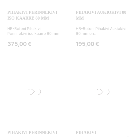
PIHAKIVI PERINNEKIVI
PIHAKIVI AUKIOKIVI 80
ISO KAARRE 80 MM
MM
HB-Betoni Pihakivi
HB-Betoni Pihakivi Aukiokivi
Perinnekivi iso kaarre 80 mm
80 mm on...
Hinta
Hinta
375,00 €
195,00 €
PIHAKIVI PERINNEKIVI
PIHAKIVI