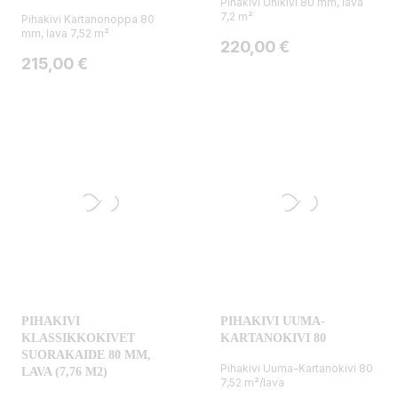
Pihakivi Unikivi 80 mm, lava
7,2 m²
Pihakivi Kartanonoppa 80
mm, lava 7,52 m²
Hinta
220,00 €
Hinta
215,00 €
PIHAKIVI
PIHAKIVI UUMA-
KLASSIKKOKIVET
KARTANOKIVI 80
SUORAKAIDE 80 MM,
Pihakivi Uuma-Kartanokivi 80
LAVA (7,76 M2)
7,52 m²/lava