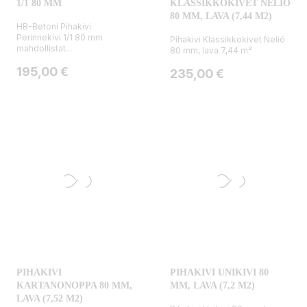
1/1 80 MM
KLASSIKKOKIVET NELIÖ
80 MM, LAVA (7,44 M2)
HB-Betoni Pihakivi
Perinnekivi 1/1 80 mm
Pihakivi Klassikkokivet Neliö
mahdollistat...
80 mm, lava 7,44 m²
Hinta
195,00 €
Hinta
235,00 €
PIHAKIVI
PIHAKIVI UNIKIVI 80
KARTANONOPPA 80 MM,
MM, LAVA (7,2 M2)
LAVA (7,52 M2)