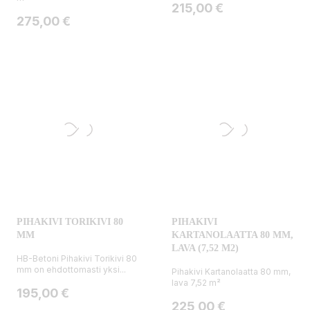
Hinta
215,00 €
Hinta
275,00 €
PIHAKIVI TORIKIVI 80
PIHAKIVI
MM
KARTANOLAATTA 80 MM,
LAVA (7,52 M2)
HB-Betoni Pihakivi Torikivi 80
mm on ehdottomasti yksi...
Pihakivi Kartanolaatta 80 mm,
lava 7,52 m²
Hinta
195,00 €
Hinta
225,00 €