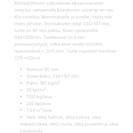
Kolmiulotteisen vaikutelman aikaansaaminen
onnistuu valitsemalla kiveykseen useampi eri väri.
Kivi soveltuu liikennealueille ja toreille, mutta toki
myös pihoihin. Rombakivien mitat 334x197 mm,
tuote on 80 mm paksu. Kiven rasterimitta
340x200mm. Tuotteessa on 2 mm
asennusnystyrät, jotka eivät sisälly mittoihin,
reunaviisteet n. 5x5 mm. Tuote myydään lavoittain
7,05 m2/lava.
Korkeus 80 mm
Kivien koko: 334x197 mm
Paino: 180 kg/m²
29 kpl/m²
1300 kg/lava
200 kpl/lava
7,04 m²/lava
Värit: sileä harmaa, sileä ruskea, sileä
hiekanruskea, sileä musta, sileä punainen ja sileä
punamusta