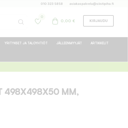
010 323 5858
asiakaspalvelu@siistipiha.fi
0
0,00 €
KIRJAUDU
YRITYKSET JA TALOYHTIÖT
JÄLLEENMYYJÄT
ARTIKKELIT
T 498X498X50 MM,