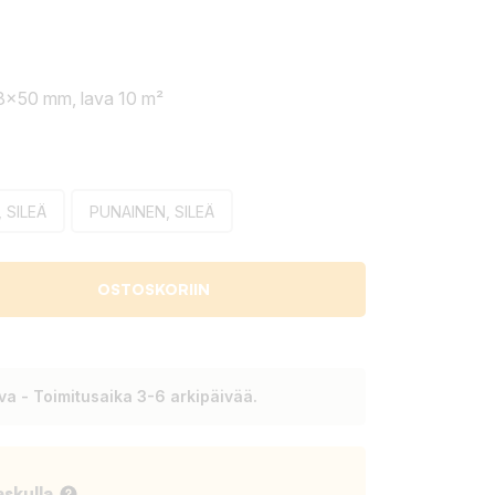
8x50 mm, lava 10 m²
 SILEÄ
PUNAINEN, SILEÄ
OSTOSKORIIN
a - Toimitusaika 3-6 arkipäivää.
askulla