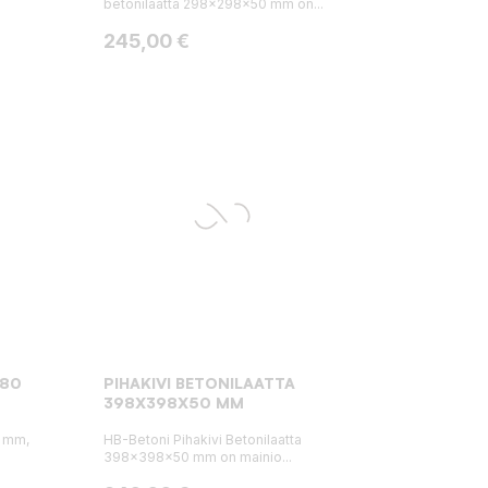
betonilaatta 298x298x50 mm on...
Hinta
245,00 €
X80
PIHAKIVI BETONILAATTA
398X398X50 MM
0 mm,
HB-Betoni Pihakivi Betonilaatta
398x398x50 mm on mainio...