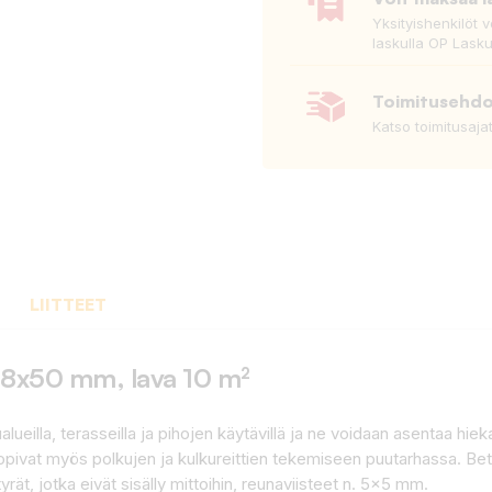
Yksityishenkilöt 
laskulla OP Lasku
Toimitusehd
Katso toimitusaja
LIITTEET
98x50 mm, lava 10 m²
lueilla, terasseilla ja pihojen käytävillä ja ne voidaan asentaa hieka
opivat myös polkujen ja kulkureittien tekemiseen puutarhassa. Beto
ät, jotka eivät sisälly mittoihin, reunaviisteet n. 5x5 mm.