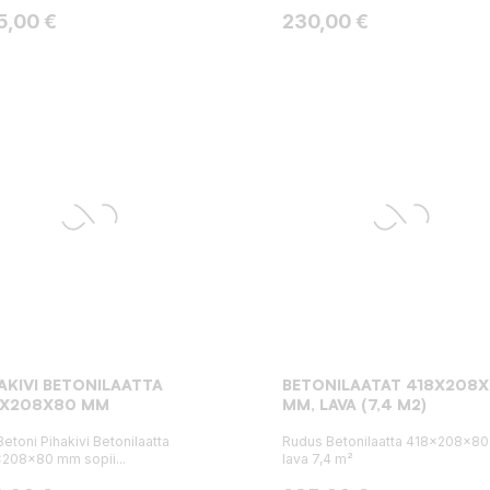
ta
Hinta
5,00 €
230,00 €
AKIVI BETONILAATTA
BETONILAATAT 418X208
8X208X80 MM
MM, LAVA (7,4 M2)
etoni Pihakivi Betonilaatta
Rudus Betonilaatta 418x208x8
208x80 mm sopii...
lava 7,4 m²