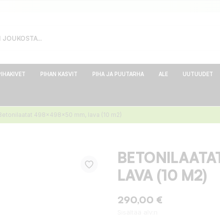
PIHAKIVET
PIHAN KASVIT
PIHA JA PUUTARHA
ALE
UUTUUDET
Betonilaatat 498x498x50 mm, lava (10 m2)
BETONILAATA
LAVA (10 M2)
290,00 €
Sisältää alv:n