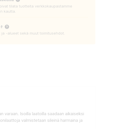
voivat tilata tuotteita verkkokaupastamme
n kautta.
ot
t ja -alueet sekä muut toimitusehdot.
n varaan. Isoilla laatoilla saadaan aikaiseksi
nilaattoja valmistetaan sileinä harmaina ja