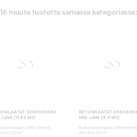
16 muuta tuotetta samassa kategoriassa
TONILAATAT 398X398X50
BETONILAATAT 698X698
 LAVA (11,52 M2)
MM, LAVA (4,9 M2)
s Betonilaatta 398x398x50
Rudus Betonilaatta 698x698x8
lava 11,52 m²
mm, lava 4,9 m²