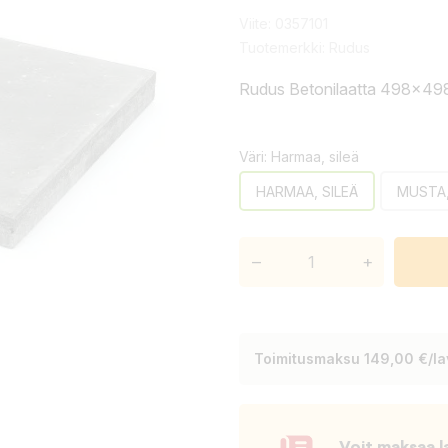
Viite:
0357101
Tuotemerkki:
Rudus
Rudus Betonilaatta 498x49
Väri: Harmaa, sileä
HARMAA, SILEÄ
MUSTA,
–
+
Toimitusmaksu 149,00 €/lav
Voit maksaa l