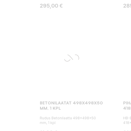
Hinta
Hin
295,00 €
28
BETONILAATAT 498X498X50
PIH
MM, 1 KPL
41
Rudus Betonilaatta 498x498x50
HB-B
mm, 1 kpl
418x