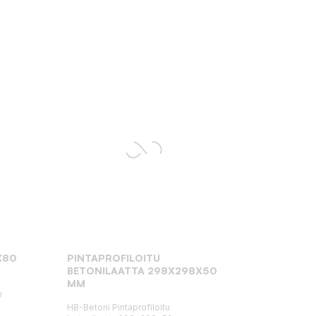
:
X80
PINTAPROFILOITU
BETONILAATTA 298X298X50
MM
0
HB-Betoni Pintaprofiloitu