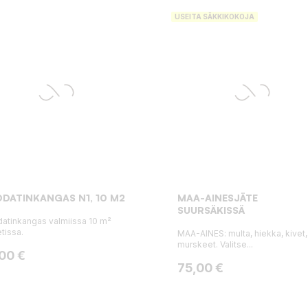
USEITA SÄKKIKOKOJA
DATINKANGAS N1, 10 M2
MAA-AINESJÄTE
SUURSÄKISSÄ
atinkangas valmiissa 10 m²
tissa.
MAA-AINES: multa, hiekka, kivet,
murskeet. Valitse...
ta
,00 €
Hinta
75,00 €