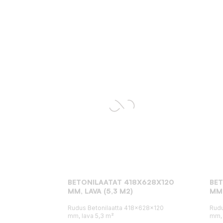
BETONILAATAT 418X628X120
BE
MM, LAVA (5,3 M2)
MM,
Rudus Betonilaatta 418x628x120
Rudu
mm, lava 5,3 m²
mm, 