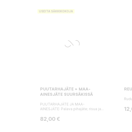
USEITA SÄKKIKOKOJA
PUUTARHAJÄTE + MAA-
RE
AINESJÄTE SUURSÄKISSÄ
Rud
PUUTARHAJÄTE JA MAA-
Hin
12
AINESJÄTE: Palava pihajäte; risua ja...
Hinta
82,00 €