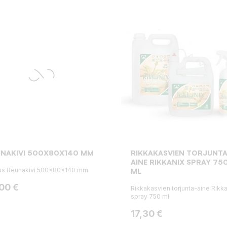
UNAKIVI 500X80X140 MM
RIKKAKASVIEN TORJUNTA
AINE RIKKANIX SPRAY 75
us Reunakivi 500x80x140 mm
ML
ta
,00 €
Rikkakasvien torjunta-aine Rikk
spray 750 ml
Hinta
17,30 €