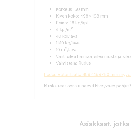
Korkeus: 50 mm
Kiven koko: 498x498 mm
Paino: 28 kg/kpl
4 kpl/m²
40 kpl/lava
1140 kg/lava
10 m²/lava
Värit: sileä harmaa, sileä musta ja sil
Valmistaja: Rudus
Rudus Betonilaatta 498x498x50 mm myydää
Kuinka teet onnistuneesti kiveyksen pohjat
Asiakkaat, jotka