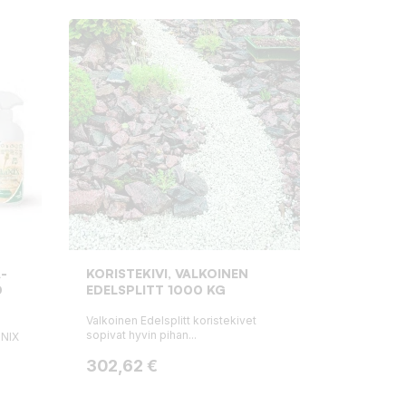
-
KORISTEKIVI, VALKOINEN
0
EDELSPLITT 1000 KG
Valkoinen Edelsplitt koristekivet
sopivat hyvin pihan...
aNIX
Hinta
302,62 €