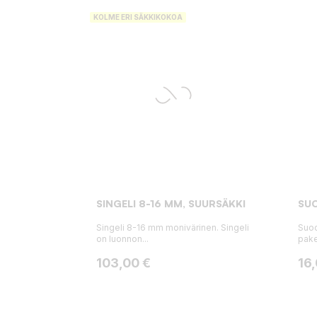
KOLME ERI SÄKKIKOKOA
SINGELI 8-16 MM, SUURSÄKKI
SUO
Singeli 8-16 mm monivärinen. Singeli
Suod
on luonnon...
pake
Hinta
Hin
103,00 €
16