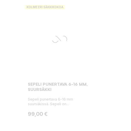
KOLME ERI SÄKKIKOKOA
SEPELI PUNERTAVA 6-16 MM,
SUURSÄKKI
Sepeli punertava 6-16 mm
suursäkissä. Sepeli on...
Hinta
99,00 €