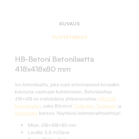
KUVAUS
TUOTETIEDOT
HB-Betoni Betonilaatta
418x418x80 mm
Iso betonilaatta, joka sopii erinomaisesti kovaakin
kulutusta vaativaan kohteeseen. Betonilaattaa
418×418 on mahdollista yhteensovittaa
418×208
betonilaatan
, sekä 80mm:n
Torikivien
,
Torilaatan
ja
Aukiokiven
kanssa. Näyttäviä ladontavaihtoehtoja!
Mitat: 418x418x80 mm
Lavalla: 5,6 m2/lava