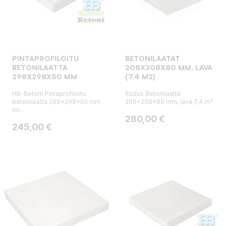
PINTAPROFILOITU
BETONILAATAT
BETONILAATTA
208X208X80 MM, LAVA
298X298X50 MM
(7,4 M2)
HB-Betoni Pintaprofiloitu
Rudus Betonilaatta
betonilaatta 298x298x50 mm
208x208x80 mm, lava 7,4 m²
on...
Hinta
280,00 €
Hinta
245,00 €