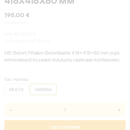
418X418X80 MM
195,00 €
Sisältää alv:n
Viite:
BL418HA-S
Tuotemerkki:
HB-Betoni
HB-Betoni Pihakivi Betonilaatta 418x418x80 mm sopii
erinomaisesti kovaakin kulutusta vaativaan kohteeseen.
Väri: Harmaa
MUSTA
HARMAA
–
+
OSTOSKORIIN