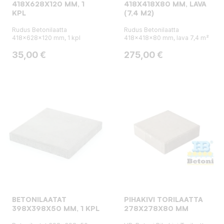
418X628X120 MM, 1
418X418X80 MM, LAVA
KPL
(7,4 M2)
Rudus Betonilaatta
Rudus Betonilaatta
418x628x120 mm, 1 kpl
418x418x80 mm, lava 7,4 m²
Hinta
Hinta
35,00 €
275,00 €
BETONILAATAT
PIHAKIVI TORILAATTA
398X398X50 MM, 1 KPL
278X278X80 MM