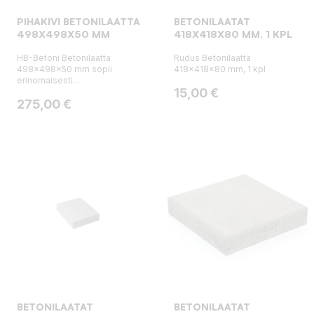
PIHAKIVI BETONILAATTA
BETONILAATAT
498X498X50 MM
418X418X80 MM, 1 KPL
HB-Betoni Betonilaatta
Rudus Betonilaatta
498x498x50 mm sopii
418x418x80 mm, 1 kpl
erinomaisesti...
Hinta
15,00 €
Hinta
275,00 €
BETONILAATAT
BETONILAATAT