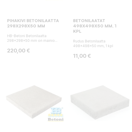
PIHAKIVI BETONILAATTA
BETONILAATAT
298X298X50 MM
498X498X50 MM, 1
KPL
HB-Betoni Betonilaatta
298x298x50 mm on mainio...
Rudus Betonilaatta
498x498x50 mm, 1 kpl
Hinta
220,00 €
Hinta
11,00 €