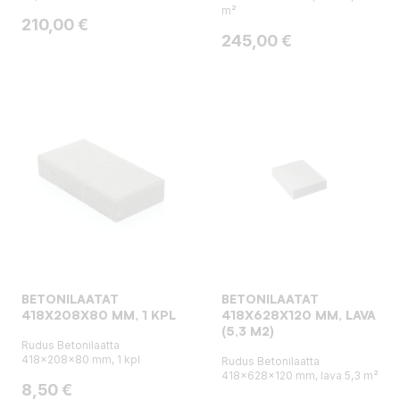
m²
Hinta
210,00 €
Hinta
245,00 €
BETONILAATAT
BETONILAATAT
418X208X80 MM, 1 KPL
418X628X120 MM, LAVA
(5,3 M2)
Rudus Betonilaatta
418x208x80 mm, 1 kpl
Rudus Betonilaatta
418x628x120 mm, lava 5,3 m²
Hinta
8,50 €