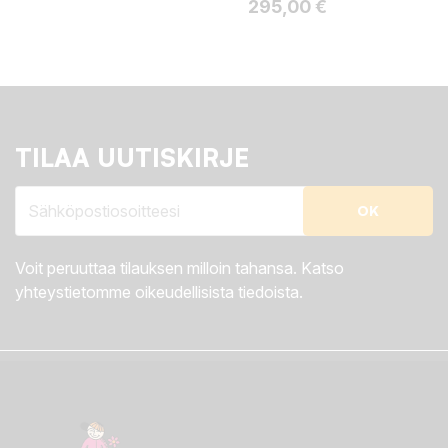
Hinta
295,00 €
TILAA UUTISKIRJE
Voit peruuttaa tilauksen milloin tahansa. Katso
yhteystietomme oikeudellisista tiedoista.