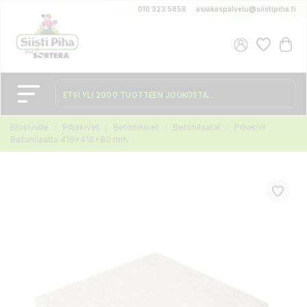
010 323 5858
asiakaspalvelu@siistipiha.fi
Etusivulle
Pihakivet
Betonikivet
Betonilaatat
Pihakivi
Betonilaatta 418x418x80 mm