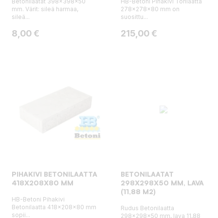
Betonilaatat 398x398x50
HB-Betoni Pihakivi Torilaatta
mm. Värit: sileä harmaa,
278x278x80 mm on
sileä...
suosittu...
Hinta
Hinta
8,00 €
215,00 €
PIHAKIVI BETONILAATTA
BETONILAATAT
418X208X80 MM
298X298X50 MM, LAVA
(11,88 M2)
HB-Betoni Pihakivi
Betonilaatta 418x208x80 mm
Rudus Betonilaatta
sopii...
298x298x50 mm, lava 11,88