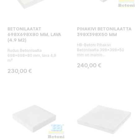
BETONILAATAT
PIHAKIVI BETONILAATTA
698X698X80 MM, LAVA
398X398X50 MM
(4,9 M2)
HB-Betoni Pihakivi
Betonilaatta 398x398x50
Rudus Betonilaatta
mm on mainio...
698x698x80 mm, lava 4,9
m²
Hinta
240,00 €
Hinta
230,00 €