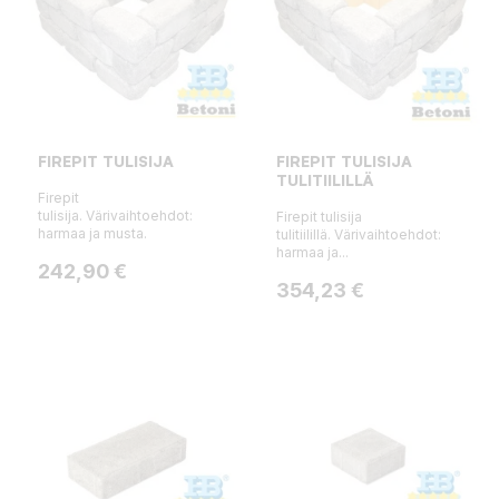
FIREPIT TULISIJA
FIREPIT TULISIJA
TULITIILILLÄ
Firepit
tulisija. Värivaihtoehdot:
Firepit tulisija
harmaa ja musta.
tulitiilillä. Värivaihtoehdot:
harmaa ja...
Hinta
242,90 €
Hinta
354,23 €