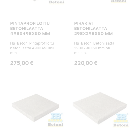
PINTAPROFILOITU
PIHAKIVI
BETONILAATTA
BETONILAATTA
498X498X50 MM
298X298X50 MM
HB-Betoni Pintaprofiloitu
HB-Betoni Betonilaatta
betonilaatta 498x498x50
298x298x50 mm on
mm...
mainio...
Hinta
Hinta
275,00 €
220,00 €