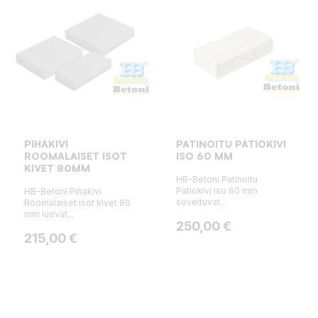
PIHAKIVI
PATINOITU PATIOKIVI
ROOMALAISET ISOT
ISO 60 MM
KIVET 80MM
HB-Betoni Patinoitu
Patiokivi iso 60 mm
HB-Betoni Pihakivi
soveltuvat...
Roomalaiset isot kivet 80
mm luovat...
Hinta
250,00 €
Hinta
215,00 €