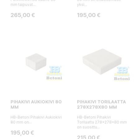
mm taipuvat...
yksi...
Hinta
Hinta
265,00 €
195,00 €
PIHAKIVI AUKIOKIVI 80
PIHAKIVI TORILAATTA
MM
278X278X80 MM
HB-Betoni Pihakivi Aukiokivi
HB-Betoni Pihakivi
80 mm on...
Torilaatta 278x278x80 mm
on suosittu...
Hinta
195,00 €
Hinta
215,00 €