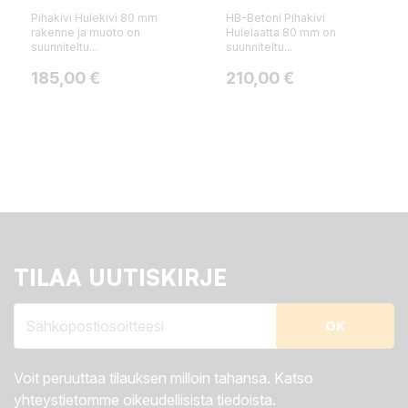
Pihakivi Hulekivi 80 mm
HB-Betoni Pihakivi
rakenne ja muoto on
Hulelaatta 80 mm on
suunniteltu...
suunniteltu...
Hinta
Hinta
185,00 €
210,00 €
TILAA UUTISKIRJE
Voit peruuttaa tilauksen milloin tahansa. Katso
yhteystietomme oikeudellisista tiedoista.