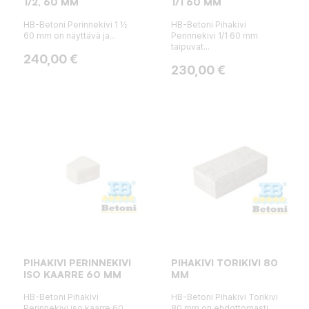
1/2, 60 MM
1/1 60 MM
HB-Betoni Perinnekivi 1 ½
HB-Betoni Pihakivi
60 mm on näyttävä ja...
Perinnekivi 1/1 60 mm
taipuvat...
Hinta
240,00 €
Hinta
230,00 €
PIHAKIVI PERINNEKIVI
PIHAKIVI TORIKIVI 80
ISO KAARRE 60 MM
MM
HB-Betoni Pihakivi
HB-Betoni Pihakivi Torikivi
Perinnekivi iso kaarre 60
80 mm on ehdottomasti