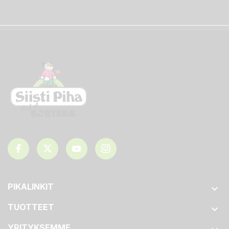
PIKALINKIT

TUOTTEET

YRITYKSEMME