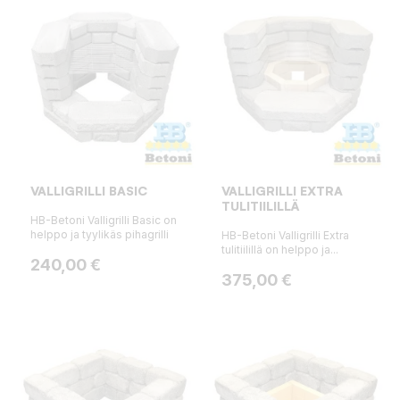
VALLIGRILLI BASIC
VALLIGRILLI EXTRA
TULITIILILLÄ
HB-Betoni Valligrilli Basic on
helppo ja tyylikäs pihagrilli
HB-Betoni Valligrilli Extra
tulitiilillä on helppo ja...
Hinta
240,00 €
Hinta
375,00 €