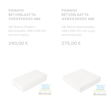
PIHAKIVI
PIHAKIVI
BETONILAATTA
BETONILAATTA
398X398X50 MM
498X498X50 MM
HB-Betoni Pihakivi
HB-Betoni Betonilaatta
Betonilaatta 398x398x50
498x498x50 mm sopii
mm on mainio...
erinomaisesti...
Hinta
Hinta
240,00 €
275,00 €