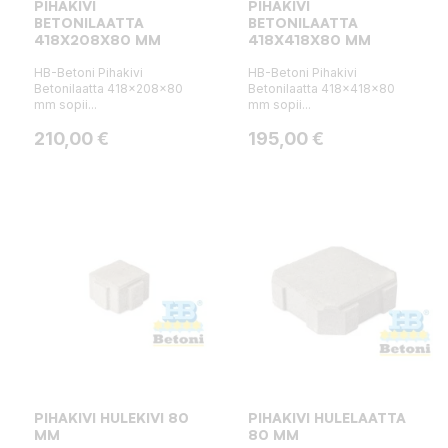
PIHAKIVI
PIHAKIVI
BETONILAATTA
BETONILAATTA
418X208X80 MM
418X418X80 MM
HB-Betoni Pihakivi
HB-Betoni Pihakivi
Betonilaatta 418x208x80
Betonilaatta 418x418x80
mm sopii...
mm sopii...
Hinta
Hinta
210,00 €
195,00 €
PIHAKIVI HULEKIVI 80
PIHAKIVI HULELAATTA
MM
80 MM