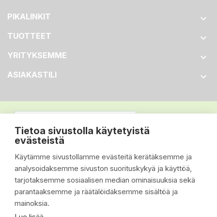
PIKALINKIT

TUOTTEET

YRITYKSEMME

ASIAKASTILI

Tietoa sivustolla käytetyistä
evästeistä
Käytämme sivustollamme evästeitä kerätäksemme ja
analysoidaksemme sivuston suorituskykyä ja käyttöä,
tarjotaksemme sosiaalisen median ominaisuuksia sekä
parantaaksemme ja räätälöidäksemme sisältöä ja
mainoksia.
Lue lisää