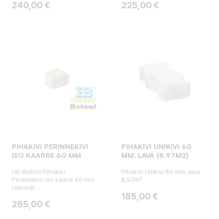
Hinta
Hinta
240,00 €
225,00 €
PIHAKIVI PERINNEKIVI
PIHAKIVI UNIKIVI 60
ISO KAARRE 60 MM
MM, LAVA (8,97M2)
HB-Betoni Pihakivi
Pihakivi Unikivi 60 mm, lava
Perinnekivi iso kaarre 60 mm
8,97m²
taipuvat...
Hinta
185,00 €
Hinta
265,00 €