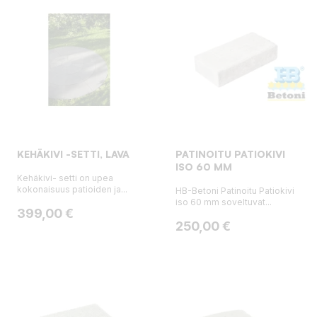
KEHÄKIVI -SETTI, LAVA
PATINOITU PATIOKIVI
ISO 60 MM
Kehäkivi- setti on upea
kokonaisuus patioiden ja...
HB-Betoni Patinoitu Patiokivi
iso 60 mm soveltuvat...
Hinta
399,00 €
Hinta
250,00 €