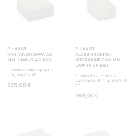
PIHAKIVI
PIHAKIVI
KARTANONOPPA 60
KLASSIKKOKIVET
MM, LAVA (9,40 M2)
SUORAKAIDE 60 MM,
LAVA (9,69 M2)
Pihakivi Kartanonoppa 60
mm, lava 9,4 m²
Pihakivi Klassikkokivet
Suorakaide 60 mm, lava 9,69
Hinta
225,00 €
m²
Hinta
199,00 €