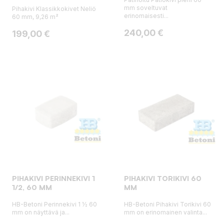
mm soveltuvat
Pihakivi Klassikkokivet Neliö
erinomaisesti...
60 mm, 9,26 m²
Hinta
240,00 €
Hinta
199,00 €
PIHAKIVI PERINNEKIVI 1
PIHAKIVI TORIKIVI 60
1/2, 60 MM
MM
HB-Betoni Perinnekivi 1 ½ 60
HB-Betoni Pihakivi Torikivi 60
mm on näyttävä ja...
mm on erinomainen valinta...