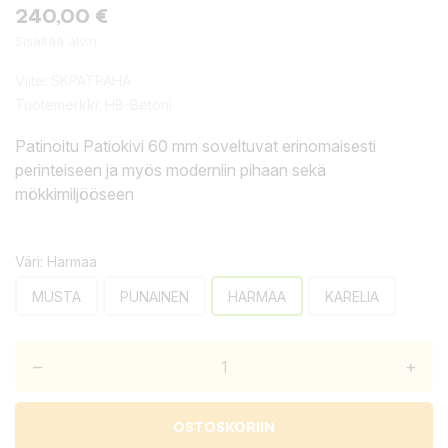
240,00 €
Sisältää alv:n
Viite:
SKPATPAHA
Tuotemerkki:
HB-Betoni
Patinoitu Patiokivi 60 mm soveltuvat erinomaisesti
perinteiseen ja myös moderniin pihaan sekä
mökkimiljööseen
Väri: Harmaa
MUSTA
PUNAINEN
HARMAA
KARELIA
–
+
OSTOSKORIIN