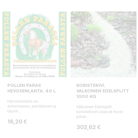
POLLEN PARAS
KORISTEKIVI,
HEVOSENLANTA, 40 L
VALKOINEN EDELSPLITT
1000 KG
Hevosenlanta on
erinomainen, perinteinen ja
Valkoinen Edelsplitt
täysin...
koristekivet sopivat hyvin
pihan...
Hinta
16,20 €
Hinta
302,62 €