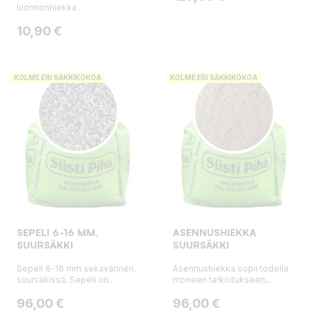
luonnonhiekka...
Hinta
10,90 €
KOLME ERI SÄKKIKOKOA
KOLME ERI SÄKKIKOKOA
SEPELI 6-16 MM,
ASENNUSHIEKKA
SUURSÄKKI
SUURSÄKKI
Sepeli 6-16 mm sekavärinen,
Asennushiekka sopii todella
suursäkissä. Sepeli on...
moneen tarkoitukseen,...
Hinta
Hinta
96,00 €
96,00 €