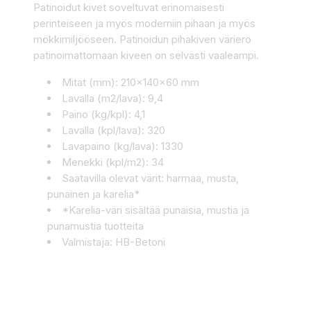
Patinoidut kivet soveltuvat erinomaisesti
perinteiseen ja myös moderniin pihaan ja myös
mökkimiljööseen. Patinoidun pihakiven väriero
patinoimattomaan kiveen on selvästi vaaleampi.
Mitat (mm): 210x140x60 mm
Lavalla (m2/lava): 9,4
Paino (kg/kpl): 4,1
Lavalla (kpl/lava): 320
Lavapaino (kg/lava): 1330
Menekki (kpl/m2): 34
Saatavilla olevat värit: harmaa, musta,
punainen ja karelia*
*Karelia-väri sisältää punaisia, mustia ja
punamustia tuotteita
Valmistaja: HB-Betoni