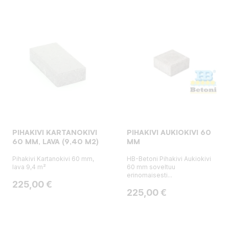
PIHAKIVI KARTANOKIVI
PIHAKIVI AUKIOKIVI 60
60 MM, LAVA (9,40 M2)
MM
Pihakivi Kartanokivi 60 mm,
HB-Betoni Pihakivi Aukiokivi
lava 9,4 m²
60 mm soveltuu
erinomaisesti...
Hinta
225,00 €
Hinta
225,00 €