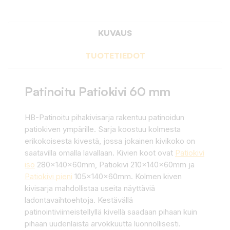
KUVAUS
TUOTETIEDOT
Patinoitu Patiokivi 60 mm
HB-Patinoitu pihakivisarja rakentuu patinoidun
patiokiven ympärille. Sarja koostuu kolmesta
erikokoisesta kivestä, jossa jokainen kivikoko on
saatavilla omalla lavallaan. Kivien koot ovat
Patiokivi
iso
280x140x60mm, Patiokivi 210x140x60mm ja
Patiokivi pieni
105x140x60mm. Kolmen kiven
kivisarja mahdollistaa useita näyttäviä
ladontavaihtoehtoja. Kestävällä
patinointiviimeistellyllä kivellä saadaan pihaan kuin
pihaan uudenlaista arvokkuutta luonnollisesti.