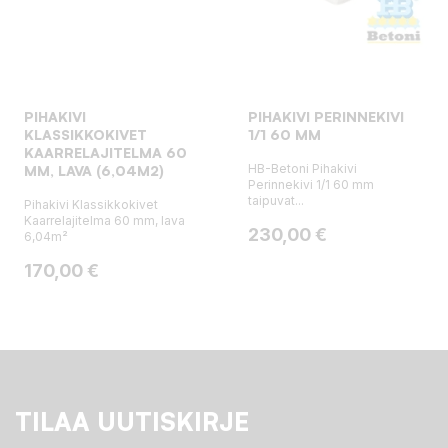
PIHAKIVI
PIHAKIVI PERINNEKIVI
KLASSIKKOKIVET
1/1 60 MM
KAARRELAJITELMA 60
HB-Betoni Pihakivi
MM, LAVA (6,04M2)
Perinnekivi 1/1 60 mm
taipuvat...
Pihakivi Klassikkokivet
Kaarrelajitelma 60 mm, lava
Hinta
230,00 €
6,04m²
Hinta
170,00 €
TILAA UUTISKIRJE