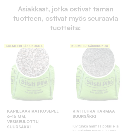
Asiakkaat, jotka ostivat tämän
tuotteen, ostivat myös seuraavia
tuotteita:
KOLME ERI SÄKKIKOKOA
KOLME ERI SÄKKIKOKOA
KAPILLAARIKATKOSEPELI
KIVITUHKA HARMAA
6-16 MM,
SUURSÄKKI
VESISEULOTTU,
Kivituhka harmaa poluille ja
SUURSÄKKI
kiveyksien saumaukseen.