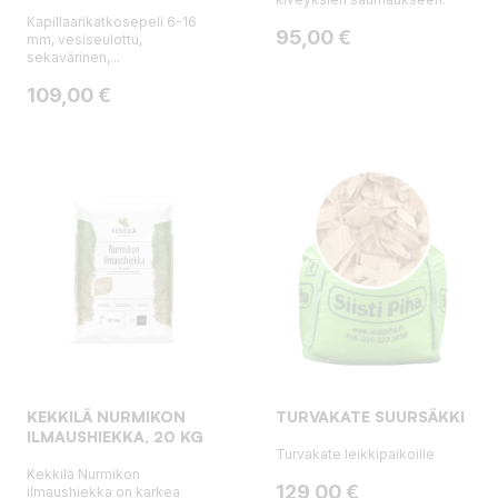
Kapillaarikatkosepeli 6-16
Hinta
95,00 €
mm, vesiseulottu,
sekavärinen,...
Hinta
109,00 €
KEKKILÄ NURMIKON
TURVAKATE SUURSÄKKI
ILMAUSHIEKKA, 20 KG
Turvakate leikkipaikoille
Kekkilä Nurmikon
Hinta
129,00 €
ilmaushiekka on karkea