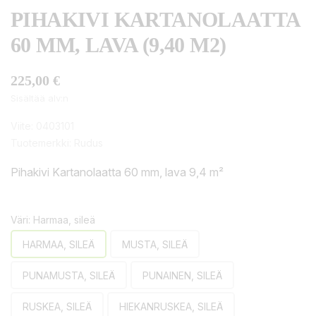
PIHAKIVI KARTANOLAATTA
60 MM, LAVA (9,40 M2)
225,00 €
Sisältää alv:n
Viite:
0403101
Tuotemerkki:
Rudus
Pihakivi Kartanolaatta 60 mm, lava 9,4 m²
Väri: Harmaa, sileä
HARMAA, SILEÄ
MUSTA, SILEÄ
PUNAMUSTA, SILEÄ
PUNAINEN, SILEÄ
RUSKEA, SILEÄ
HIEKANRUSKEA, SILEÄ