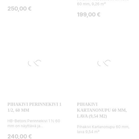
60 mm, 9,26 m²
Hinta
250,00 €
Hinta
199,00 €
PIHAKIVI PERINNEKIVI 1
PIHAKIVI
1/2, 60 MM
KARTANONUPU 60 MM,
LAVA (9,54 M2)
HB-Betoni Perinnekivi 1 ½ 60
mm on näyttävä ja...
Pihakivi Kartanonupu 60 mm,
lava 9,54 m²
Hinta
240,00 €