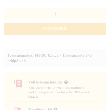
–
+
OSTOSKORIIN
Toimitusmaksu 149,00 €/lava - Toimitusaika 3-6
arkipäivää.
Voit maksaa laskulla
Yksityishenkilöt voivat tilata tuotteita
verkkokaupastamme laskulla OP Laskun
kautta.
Toimitusehdot