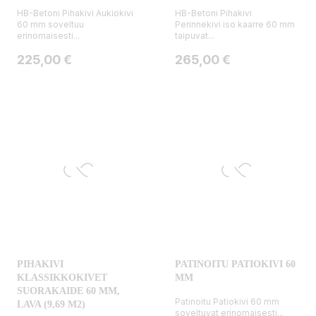
HB-Betoni Pihakivi Aukiokivi
HB-Betoni Pihakivi
60 mm soveltuu
Perinnekivi iso kaarre 60 mm
erinomaisesti...
taipuvat...
Hinta
Hinta
225,00 €
265,00 €
PIHAKIVI
PATINOITU PATIOKIVI 60
KLASSIKKOKIVET
MM
SUORAKAIDE 60 MM,
Patinoitu Patiokivi 60 mm
LAVA (9,69 M2)
soveltuvat erinomaisesti...