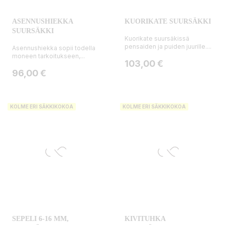
ASENNUSHIEKKA
KUORIKATE SUURSÄKKI
SUURSÄKKI
Kuorikate suursäkissä
pensaiden ja puiden juurille....
Asennushiekka sopii todella
moneen tarkoitukseen,...
Hinta
103,00 €
Hinta
96,00 €
KOLME ERI SÄKKIKOKOA
KOLME ERI SÄKKIKOKOA
SEPELI 6-16 MM,
KIVITUHKA