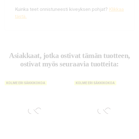
Kuinka teet onnistuneesti kiveyksen pohjat?
Klikkaa
tästä.
Asiakkaat, jotka ostivat tämän tuotteen,
ostivat myös seuraavia tuotteita:
KOLME ERI SÄKKIKOKOA
KOLME ERI SÄKKIKOKOA