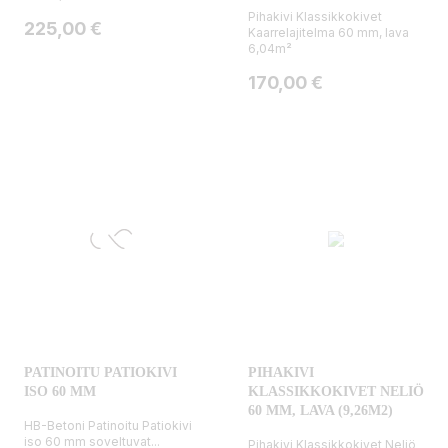
Pihakivi Klassikkokivet
Hinta
225,00 €
Kaarrelajitelma 60 mm, lava
6,04m²
Hinta
170,00 €
PATINOITU PATIOKIVI
PIHAKIVI
ISO 60 MM
KLASSIKKOKIVET NELIÖ
60 MM, LAVA (9,26M2)
HB-Betoni Patinoitu Patiokivi
iso 60 mm soveltuvat...
Pihakivi Klassikkokivet Neliö