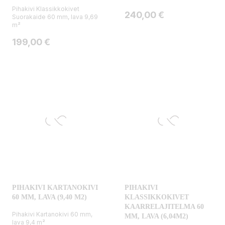
Pihakivi Klassikkokivet
Hinta
240,00 €
Suorakaide 60 mm, lava 9,69
m²
Hinta
199,00 €
PIHAKIVI KARTANOKIVI
PIHAKIVI
60 MM, LAVA (9,40 M2)
KLASSIKKOKIVET
KAARRELAJITELMA 60
Pihakivi Kartanokivi 60 mm,
MM, LAVA (6,04M2)
lava 9,4 m²