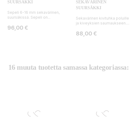
SUURSÄKKI
SEKAVÄRINEN
SUURSÄKKI
Sepeli 6-16 mm sekavärinen,
suursäkissä. Sepeli on...
Sekavärinen kivituhka poluille
ja kiveyksien saumaukseen....
Hinta
96,00 €
Hinta
88,00 €
16 muuta tuotetta samassa kategoriassa: