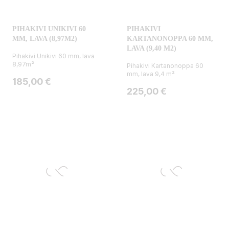
PIHAKIVI UNIKIVI 60
PIHAKIVI
MM, LAVA (8,97M2)
KARTANONOPPA 60 MM,
LAVA (9,40 M2)
Pihakivi Unikivi 60 mm, lava
8,97m²
Pihakivi Kartanonoppa 60
mm, lava 9,4 m²
Hinta
185,00 €
Hinta
225,00 €