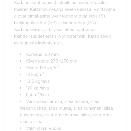
Kartanolaatat sopivat mitoiltaan asennettavaksi
muiden Kartanokivi-sarja kivien kanssa. Valittavana
olevat pintakäsittelyvaihtoehdot ovat sileä (S),
hiekkapuhallettu (HP) ja hienopesty (HN).
Kartanokivi-sarja tarjoaa lähes rajattomat
mahdollisuudet erilaisiin yhdistelmiin. Katso sivun
alareunasta ladontamallit.
Korkeus: 60 mm
Kiven koko: 278x278 mm
Paino: 135 kg/m²
13 kpl/m²
1315 kg/lava
120 kpl/lava
9,4 m²/lava
Värit: sileä harmaa, sileä ruskea, sileä
hiekanruskea, sileä musta, sileä punainen, sileä
punamusta, viisteetön harmaa sileä, viisteetön
musta sileä
Valmistaja: Rudus