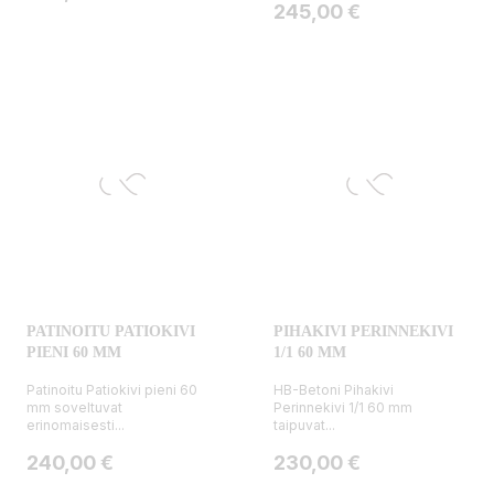
Hinta
245,00 €
PATINOITU PATIOKIVI
PIHAKIVI PERINNEKIVI
PIENI 60 MM
1/1 60 MM
Patinoitu Patiokivi pieni 60
HB-Betoni Pihakivi
mm soveltuvat
Perinnekivi 1/1 60 mm
erinomaisesti...
taipuvat...
Hinta
Hinta
240,00 €
230,00 €