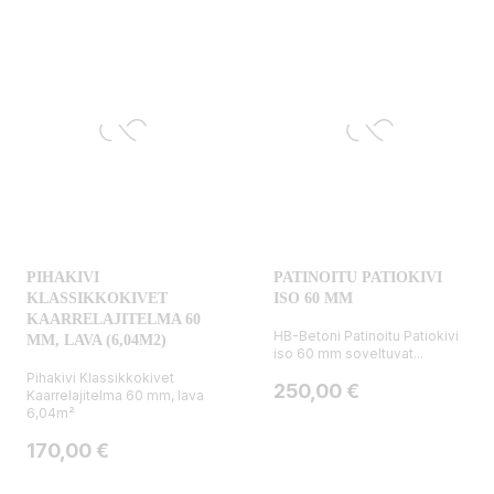
PIHAKIVI
PATINOITU PATIOKIVI
KLASSIKKOKIVET
ISO 60 MM
KAARRELAJITELMA 60
HB-Betoni Patinoitu Patiokivi
MM, LAVA (6,04M2)
iso 60 mm soveltuvat...
Pihakivi Klassikkokivet
Hinta
250,00 €
Kaarrelajitelma 60 mm, lava
6,04m²
Hinta
170,00 €