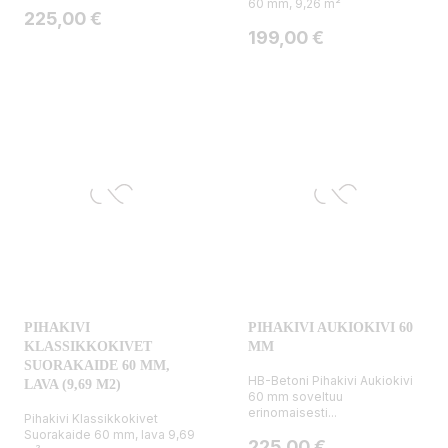
60 mm, 9,26 m²
Hinta
225,00 €
Hinta
199,00 €
PIHAKIVI
PIHAKIVI AUKIOKIVI 60
KLASSIKKOKIVET
MM
SUORAKAIDE 60 MM,
HB-Betoni Pihakivi Aukiokivi
LAVA (9,69 M2)
60 mm soveltuu
erinomaisesti...
Pihakivi Klassikkokivet
Suorakaide 60 mm, lava 9,69
Hinta
225,00 €