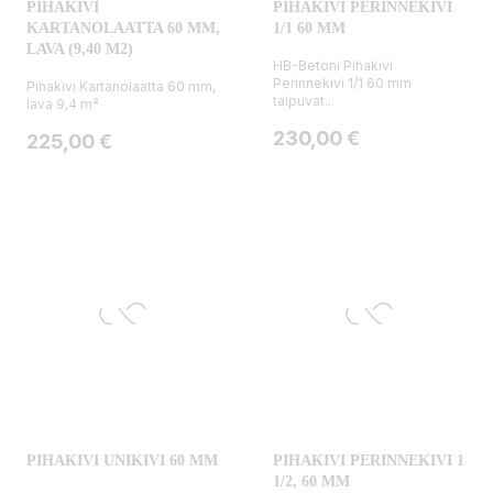
PIHAKIVI
PIHAKIVI PERINNEKIVI
KARTANOLAATTA 60 MM,
1/1 60 MM
LAVA (9,40 M2)
HB-Betoni Pihakivi
Perinnekivi 1/1 60 mm
Pihakivi Kartanolaatta 60 mm,
taipuvat...
lava 9,4 m²
Hinta
230,00 €
Hinta
225,00 €
PIHAKIVI UNIKIVI 60 MM
PIHAKIVI PERINNEKIVI 1
1/2, 60 MM