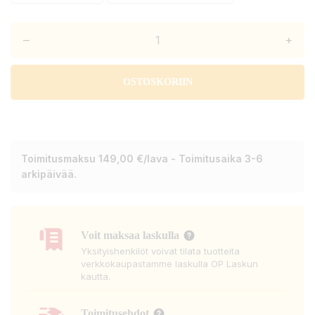
–
+
OSTOSKORIIN
Toimitusmaksu 149,00 €/lava - Toimitusaika 3-6
arkipäivää.
Voit maksaa laskulla
Yksityishenkilöt voivat tilata tuotteita
verkkokaupastamme laskulla OP Laskun
kautta.
Toimitusehdot