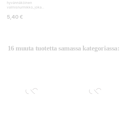
hyvännäköinen
valmisnurmikko, joka...
Hinta
5,40 €
16 muuta tuotetta samassa kategoriassa: