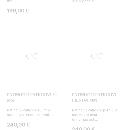
m²
Hinta
199,00 €
PATINOITU PATIOKIVI 60
PATINOITU PATIOKIVI
MM
PIENI 60 MM
Patinoitu Patiokivi 60 mm
Patinoitu Patiokivi pieni 60
soveltuvat erinomaisesti...
mm soveltuvat
erinomaisesti...
Hinta
240,00 €
Hinta
240,00 €