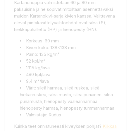
Kartanonoppia valmistetaan 60 ja 80 mm
paksuisina ja ne sopivat mitoiltaan asennettavaksi
muiden Kartanokivi-sarja kivien kanssa. Valittavana
olevat pintakäsittelyvaihtoehdot ovat sileä (S),
hiekkapuhallettu (HP) ja hienopesty (HN).
Korkeus: 60 mm
Kiven koko: 138x138 mm
Paino: 135 kg/m²
52 kpl/m²
1315 kg/lava
480 kpl/lava
9,4 m²/lava
Värit: sileä harmaa, sileä ruskea, sileä
hiekanruskea, sileä musta, sileä punainen, sileä
punamusta, hienopesty vaaleanharmaa,
hienopesty harmaa, hienopesty tummanharmaa
Valmistaja: Rudus
Kuinka teet onnistuneesti kiveyksen pohjat?
Klikkaa