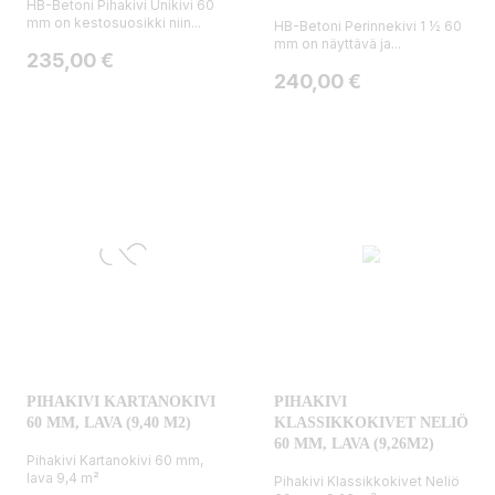
HB-Betoni Pihakivi Unikivi 60
mm on kestosuosikki niin...
HB-Betoni Perinnekivi 1 ½ 60
mm on näyttävä ja...
Hinta
235,00 €
Hinta
240,00 €
PIHAKIVI KARTANOKIVI
PIHAKIVI
60 MM, LAVA (9,40 M2)
KLASSIKKOKIVET NELIÖ
60 MM, LAVA (9,26M2)
Pihakivi Kartanokivi 60 mm,
lava 9,4 m²
Pihakivi Klassikkokivet Neliö