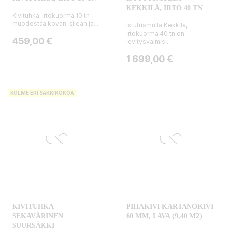
KEKKILÄ, IRTO 40 TN
Kivituhka, irtokuorma 10 tn
muodostaa kovan, sileän ja...
Istutusmulta Kekkilä,
irtokuorma 40 tn on
Hinta
459,00 €
levitysvalmis...
Hinta
1 699,00 €
KOLME ERI SÄKKIKOKOA
KIVITUHKA
PIHAKIVI KARTANOKIVI
SEKAVÄRINEN
60 MM, LAVA (9,40 M2)
SUURSÄKKI