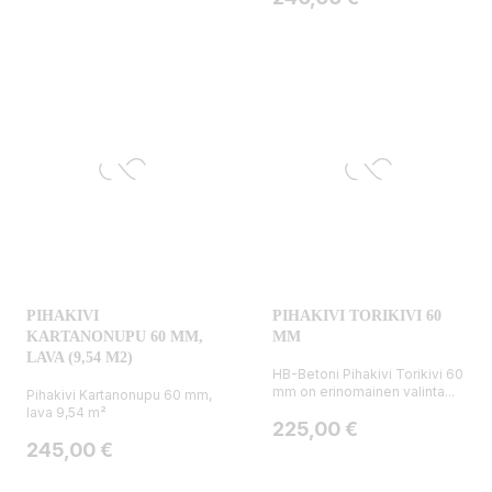
PIHAKIVI
PIHAKIVI TORIKIVI 60
KARTANONUPU 60 MM,
MM
LAVA (9,54 M2)
HB-Betoni Pihakivi Torikivi 60
mm on erinomainen valinta...
Pihakivi Kartanonupu 60 mm,
lava 9,54 m²
Hinta
225,00 €
Hinta
245,00 €