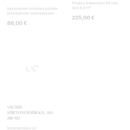
Pihakivi Kartanokivi 60 mm,
lava 9,4 m²
Sekavärinen kivituhka poluille
ja kiveyksien saumaukseen....
Hinta
225,00 €
Hinta
88,00 €
VALMIS
SIIRTONURMIKKO, 101-
200 M2
Siirtonurmikko on