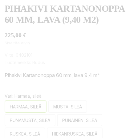
PIHAKIVI KARTANONOPPA
60 MM, LAVA (9,40 M2)
225,00 €
Sisältää alv:n
Viite:
0402101
Tuotemerkki:
Rudus
Pihakivi Kartanonoppa 60 mm, lava 9,4 m²
Väri: Harmaa, sileä
HARMAA, SILEÄ
MUSTA, SILEÄ
PUNAMUSTA, SILEÄ
PUNAINEN, SILEÄ
RUSKEA, SILEÄ
HIEKANRUSKEA, SILEÄ