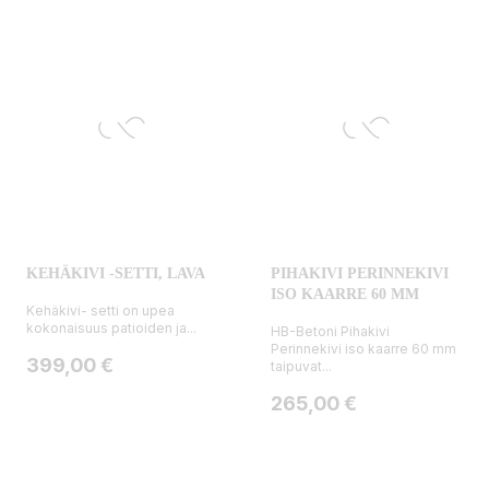
KEHÄKIVI -SETTI, LAVA
PIHAKIVI PERINNEKIVI
ISO KAARRE 60 MM
Kehäkivi- setti on upea
kokonaisuus patioiden ja...
HB-Betoni Pihakivi
Perinnekivi iso kaarre 60 mm
Hinta
399,00 €
taipuvat...
Hinta
265,00 €