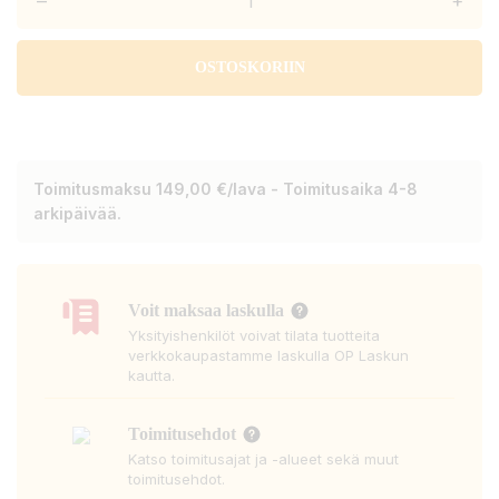
–
+
OSTOSKORIIN
Toimitusmaksu 149,00 €/lava - Toimitusaika 4-8
arkipäivää.
Voit maksaa laskulla
Yksityishenkilöt voivat tilata tuotteita
verkkokaupastamme laskulla OP Laskun
kautta.
Toimitusehdot
Katso toimitusajat ja -alueet sekä muut
toimitusehdot.