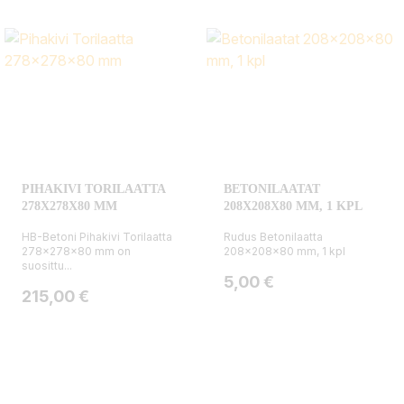
PIHAKIVI TORILAATTA
BETONILAATAT
278X278X80 MM
208X208X80 MM, 1 KPL
HB-Betoni Pihakivi Torilaatta
Rudus Betonilaatta
278x278x80 mm on
208x208x80 mm, 1 kpl
suosittu...
Hinta
5,00 €
Hinta
215,00 €