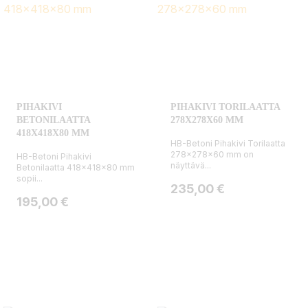
PIHAKIVI
PIHAKIVI TORILAATTA
BETONILAATTA
278X278X60 MM
418X418X80 MM
HB-Betoni Pihakivi Torilaatta
278x278x60 mm on
HB-Betoni Pihakivi
näyttävä...
Betonilaatta 418x418x80 mm
sopii...
Hinta
235,00 €
Hinta
195,00 €