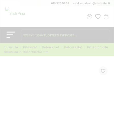
010 323 5858
asiakaspalvelu@siistipiha.fi
Etusivulle
Pihakivet
Betonikivet
Betonilaatat
Pintaprofiloitu
betonilaatta 298x298x50 mm