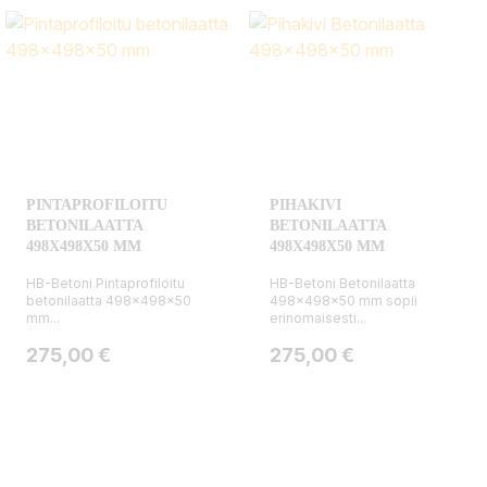
PINTAPROFILOITU
PIHAKIVI
BETONILAATTA
BETONILAATTA
498X498X50 MM
498X498X50 MM
HB-Betoni Pintaprofiloitu
HB-Betoni Betonilaatta
betonilaatta 498x498x50
498x498x50 mm sopii
mm...
erinomaisesti...
Hinta
Hinta
275,00 €
275,00 €