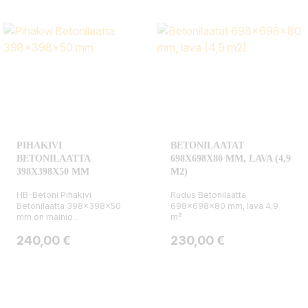
PIHAKIVI
BETONILAATAT
BETONILAATTA
698X698X80 MM, LAVA (4,9
398X398X50 MM
M2)
HB-Betoni Pihakivi
Rudus Betonilaatta
Betonilaatta 398x398x50
698x698x80 mm, lava 4,9
mm on mainio...
m²
Hinta
Hinta
240,00 €
230,00 €