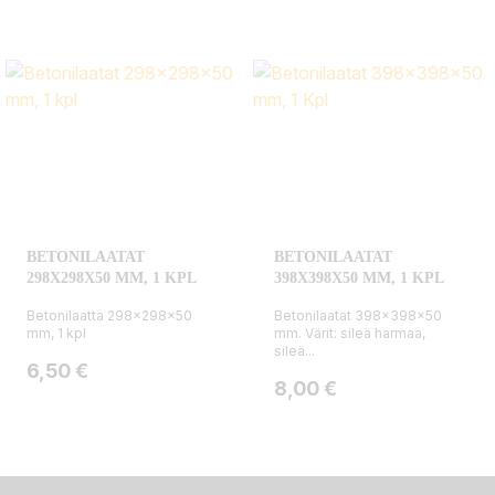
BETONILAATAT
BETONILAATAT
298X298X50 MM, 1 KPL
398X398X50 MM, 1 KPL
Betonilaatta 298x298x50
Betonilaatat 398x398x50
mm, 1 kpl
mm. Värit: sileä harmaa,
sileä...
Hinta
6,50 €
Hinta
8,00 €