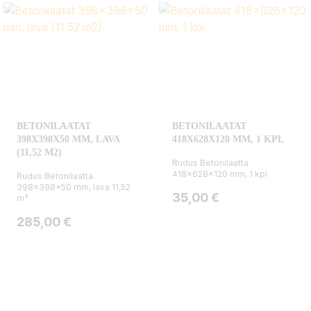
BETONILAATAT
BETONILAATAT
398X398X50 MM, LAVA
418X628X120 MM, 1 KPL
(11,52 M2)
Rudus Betonilaatta
418x628x120 mm, 1 kpl
Rudus Betonilaatta
398x398x50 mm, lava 11,52
Hinta
35,00 €
m²
Hinta
285,00 €