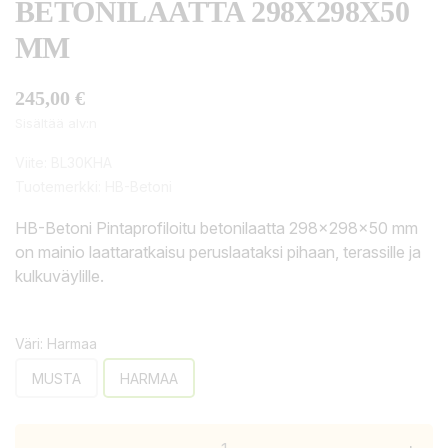
BETONILAATTA 298X298X50
MM
245,00 €
Sisältää alv:n
Viite:
BL30KHA
Tuotemerkki:
HB-Betoni
HB-Betoni Pintaprofiloitu betonilaatta 298x298x50 mm
on mainio laattaratkaisu peruslaataksi pihaan, terassille ja
kulkuväylille.
Väri: Harmaa
MUSTA
HARMAA