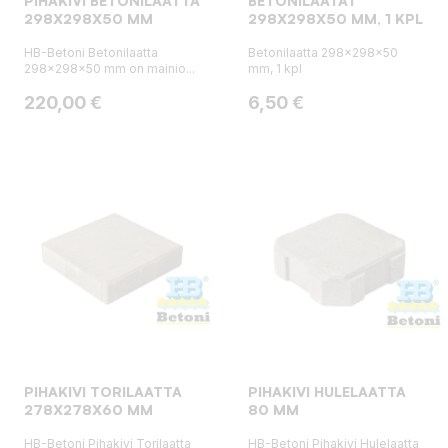
PIHAKIVI BETONILAATTA
BETONILAATAT
298X298X50 MM
298X298X50 MM, 1 KPL
HB-Betoni Betonilaatta
Betonilaatta 298x298x50
298x298x50 mm on mainio...
mm, 1 kpl
Hinta
Hinta
220,00 €
6,50 €
PIHAKIVI TORILAATTA
PIHAKIVI HULELAATTA
278X278X60 MM
80 MM
HB-Betoni Pihakivi Torilaatta
HB-Betoni Pihakivi Hulelaatta