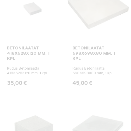
BETONILAATAT
BETONILAATAT
418X628X120 MM, 1
698X698X80 MM, 1
KPL
KPL
Rudus Betonilaatta
Rudus Betonilaatta
418x628x120 mm, 1 kpl
698x698x80 mm, 1 kpl
Hinta
Hinta
35,00 €
45,00 €