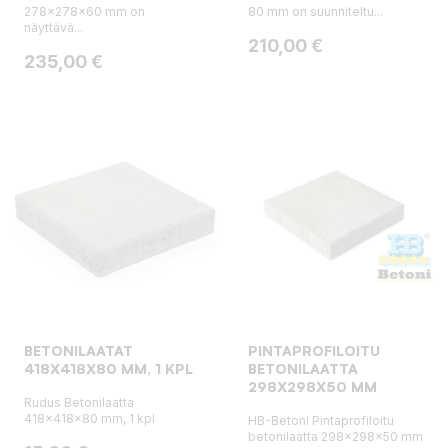
278x278x60 mm on
80 mm on suunniteltu...
näyttävä...
Hinta
210,00 €
Hinta
235,00 €
BETONILAATAT
PINTAPROFILOITU
418X418X80 MM, 1 KPL
BETONILAATTA
298X298X50 MM
Rudus Betonilaatta
418x418x80 mm, 1 kpl
HB-Betoni Pintaprofiloitu
betonilaatta 298x298x50 mm