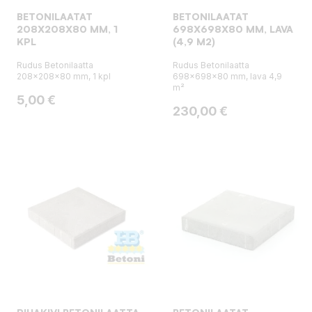
BETONILAATAT
BETONILAATAT
208X208X80 MM, 1
698X698X80 MM, LAVA
KPL
(4,9 M2)
Rudus Betonilaatta
Rudus Betonilaatta
208x208x80 mm, 1 kpl
698x698x80 mm, lava 4,9
m²
Hinta
5,00 €
Hinta
230,00 €