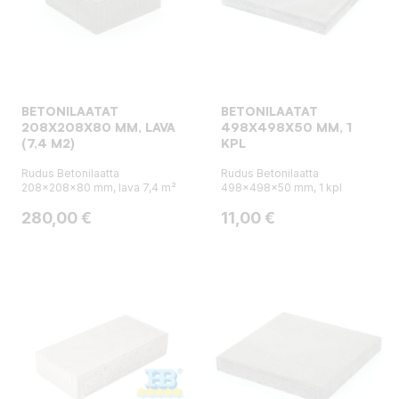
BETONILAATAT
BETONILAATAT
208X208X80 MM, LAVA
498X498X50 MM, 1
(7,4 M2)
KPL
Rudus Betonilaatta
Rudus Betonilaatta
208x208x80 mm, lava 7,4 m²
498x498x50 mm, 1 kpl
Hinta
Hinta
280,00 €
11,00 €