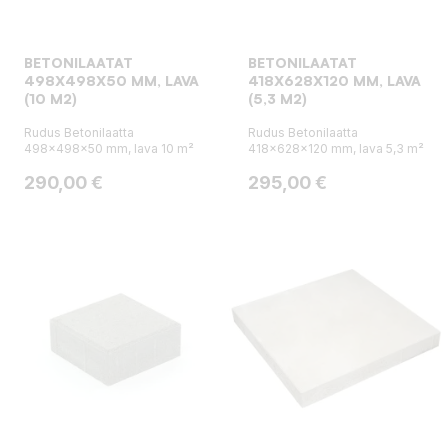
BETONILAATAT
BETONILAATAT
498X498X50 MM, LAVA
418X628X120 MM, LAVA
(10 M2)
(5,3 M2)
Rudus Betonilaatta
Rudus Betonilaatta
498x498x50 mm, lava 10 m²
418x628x120 mm, lava 5,3 m²
Hinta
Hinta
290,00 €
295,00 €