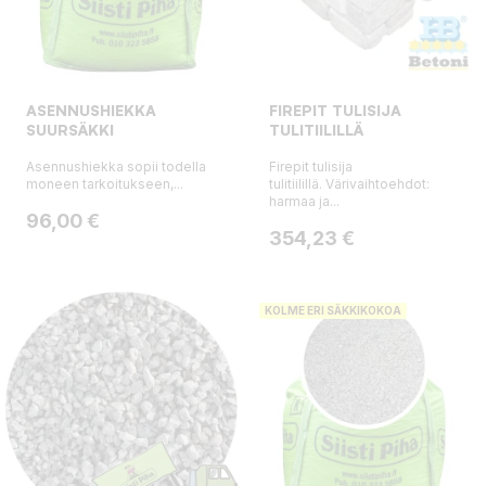
ASENNUSHIEKKA
FIREPIT TULISIJA
SUURSÄKKI
TULITIILILLÄ
Asennushiekka sopii todella
Firepit tulisija
moneen tarkoitukseen,...
tulitiilillä. Värivaihtoehdot:
harmaa ja...
Hinta
96,00 €
Hinta
354,23 €
KOLME ERI SÄKKIKOKOA