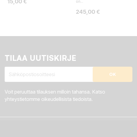
Hinta
15,00 €
on...
Hinta
245,00 €
TILAA UUTISKIRJE
Voit peruuttaa tilauksen milloin tahansa. Katso
yhteystietomme oikeudellisista tiedoista.