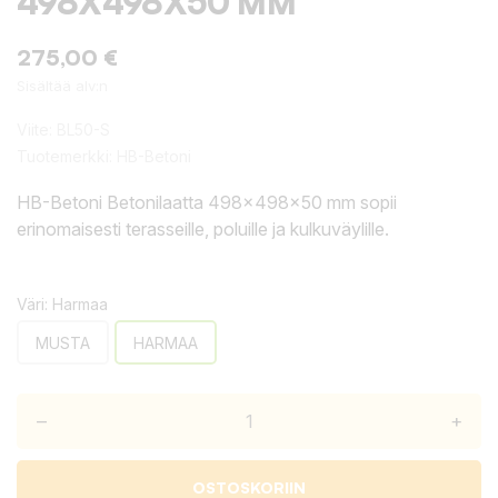
498X498X50 MM
275,00 €
Sisältää alv:n
Viite:
BL50-S
Tuotemerkki:
HB-Betoni
HB-Betoni Betonilaatta 498x498x50 mm sopii
erinomaisesti terasseille, poluille ja kulkuväylille.
Väri: Harmaa
MUSTA
HARMAA
–
+
OSTOSKORIIN