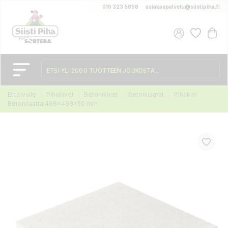
010 323 5858
asiakaspalvelu@siistipiha.fi
Etusivulle
Pihakivet
Betonikivet
Betonilaatat
Pihakivi
Betonilaatta 498x498x50 mm