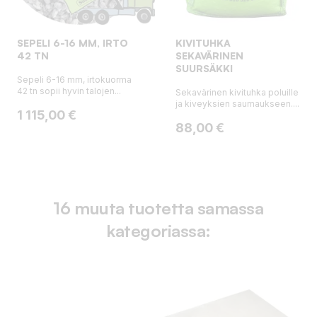
SEPELI 6-16 MM, IRTO
KIVITUHKA
42 TN
SEKAVÄRINEN
SUURSÄKKI
Sepeli 6-16 mm, irtokuorma
42 tn sopii hyvin talojen...
Sekavärinen kivituhka poluille
ja kiveyksien saumaukseen....
Hinta
1 115,00 €
Hinta
88,00 €
16 muuta tuotetta samassa
kategoriassa: