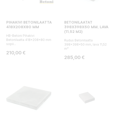
PIHAKIVI BETONILAATTA
BETONILAATAT
418X208X80 MM
398X398X50 MM, LAVA
(11,52 M2)
HB-Betoni Pihakivi
Betonilaatta 418x208x80 mm
Rudus Betonilaatta
sopii...
398x398x50 mm, lava 11,52
m²
Hinta
210,00 €
Hinta
285,00 €