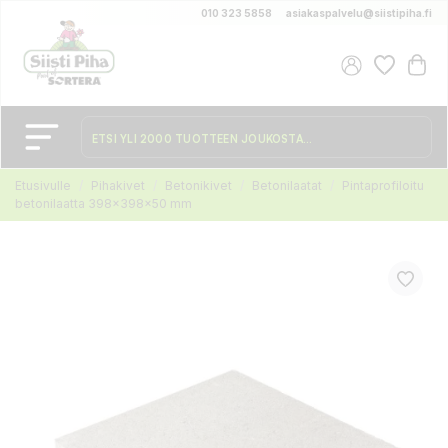
010 323 5858
asiakaspalvelu@siistipiha.fi
Etusivulle
Pihakivet
Betonikivet
Betonilaatat
Pintaprofiloitu
betonilaatta 398x398x50 mm