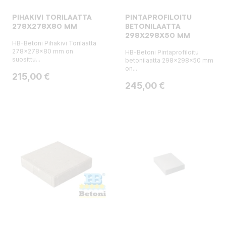
PIHAKIVI TORILAATTA
PINTAPROFILOITU
278X278X80 MM
BETONILAATTA
298X298X50 MM
HB-Betoni Pihakivi Torilaatta
278x278x80 mm on
HB-Betoni Pintaprofiloitu
suosittu...
betonilaatta 298x298x50 mm
on...
Hinta
215,00 €
Hinta
245,00 €