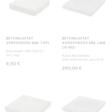
BETONILAATAT
BETONILAATAT
298X298X50 MM, 1 KPL
498X498X50 MM, LAVA
(10 M2)
Betonilaatta 298x298x50
mm, 1 kpl
Rudus Betonilaatta
498x498x50 mm, lava 10 m²
Hinta
6,50 €
Hinta
290,00 €