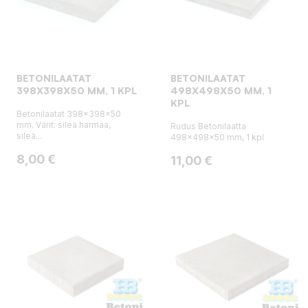
BETONILAATAT
BETONILAATAT
398X398X50 MM, 1 KPL
498X498X50 MM, 1
KPL
Betonilaatat 398x398x50
mm. Värit: sileä harmaa,
Rudus Betonilaatta
sileä...
498x498x50 mm, 1 kpl
Hinta
8,00 €
Hinta
11,00 €