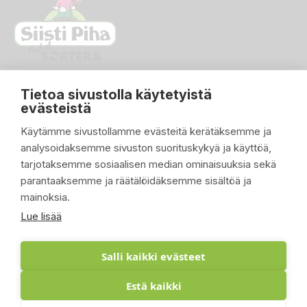
Tietoa sivustolla käytetyistä
evästeistä
Käytämme sivustollamme evästeitä kerätäksemme ja
analysoidaksemme sivuston suorituskykyä ja käyttöä,
PIKALINKIT

tarjotaksemme sosiaalisen median ominaisuuksia sekä
parantaaksemme ja räätälöidäksemme sisältöä ja
TUOTTEET

mainoksia.
YRITYKSEMME

Lue lisää
ASIAKASTILI

Salli kaikki evästeet
Estä kaikki