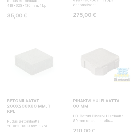
498x498x50 mm sopii
Rudus Betonilaatta
erinomaisesti...
418x628x120 mm, 1 kpl
Hinta
275,00 €
Hinta
35,00 €
BETONILAATAT
PIHAKIVI HULELAATTA
208X208X80 MM, 1
80 MM
KPL
HB-Betoni Pihakivi Hulelaatta
80 mm on suunniteltu...
Rudus Betonilaatta
208x208x80 mm, 1 kpl
Hinta
210,00 €