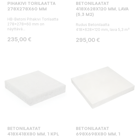
PIHAKIVI TORILAATTA
BETONILAATAT
278X278X60 MM
418X628X120 MM, LAVA
(5,3 M2)
HB-Betoni Pihakivi Torilaatta
278x278x60 mm on
Rudus Betonilaatta
näyttävä...
418x628x120 mm, lava 5,3 m²
Hinta
235,00 €
Hinta
295,00 €
BETONILAATAT
BETONILAATAT
418X418X80 MM, 1 KPL
698X698X80 MM, 1