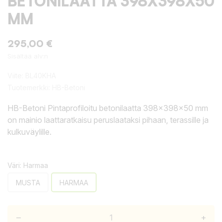
BETONILAATTA 398X398X50
MM
295,00 €
Sisältää alv:n
Viite:
BL40KHA
Tuotemerkki:
HB-Betoni
HB-Betoni Pintaprofiloitu betonilaatta 398x398x50 mm
on mainio laattaratkaisu peruslaataksi pihaan, terassille ja
kulkuväylille.
Väri: Harmaa
MUSTA
HARMAA
–
+