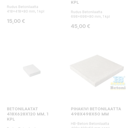
KPL
Rudus Betonilaatta
418x418x80 mm, 1 kpl
Rudus Betonilaatta
698x698x80 mm, 1 kpl
Hinta
15,00 €
Hinta
45,00 €
BETONILAATAT
PIHAKIVI BETONILAATTA
418X628X120 MM, 1
498X498X50 MM
KPL
HB-Betoni Betonilaatta