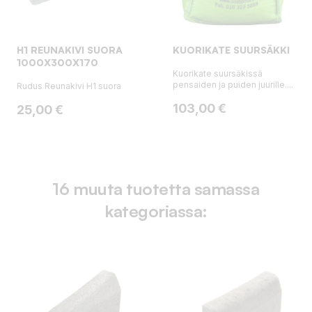
H1 REUNAKIVI SUORA
KUORIKATE SUURSÄKKI
1000X300X170
Kuorikate suursäkissä
pensaiden ja puiden juurille....
Rudus Reunakivi H1 suora
Hinta
103,00 €
Hinta
25,00 €
16 muuta tuotetta samassa
kategoriassa: