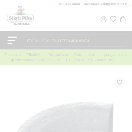
010 323 5858
asiakaspalvelu@siistipiha.fi
Etusivulle
Pihakivet
Betonikivet
Betoniset reuna- ja rajauskivet
Upotettavat Kadunreunakivet
H11 R250 Kulma, kovera 90º