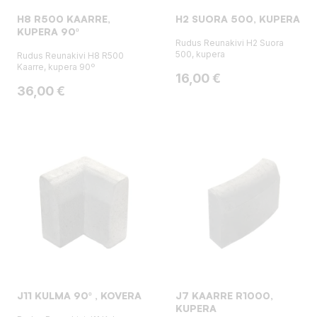
H8 R500 KAARRE,
H2 SUORA 500, KUPERA
KUPERA 90º
Rudus Reunakivi H2 Suora
500, kupera
Rudus Reunakivi H8 R500
Kaarre, kupera 90º
Hinta
16,00 €
Hinta
36,00 €
J11 KULMA 90º , KOVERA
J7 KAARRE R1000,
KUPERA