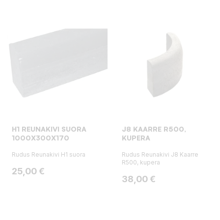
H1 REUNAKIVI SUORA
J8 KAARRE R500,
1000X300X170
KUPERA
Rudus Reunakivi H1 suora
Rudus Reunakivi J8 Kaarre
R500, kupera
Hinta
25,00 €
Hinta
38,00 €