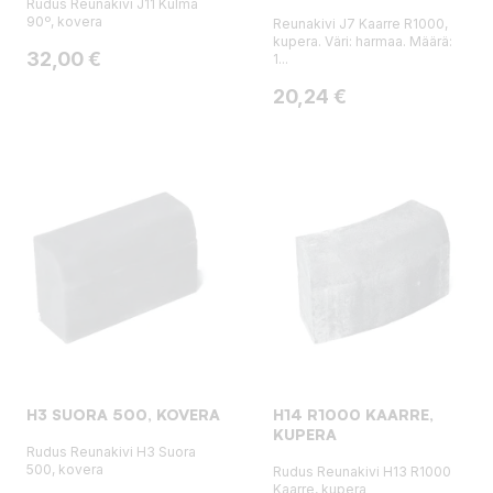
Rudus Reunakivi J11 Kulma
90º, kovera
Reunakivi J7 Kaarre R1000,
kupera. Väri: harmaa. Määrä:
Hinta
32,00 €
1...
Hinta
20,24 €
H3 SUORA 500, KOVERA
H14 R1000 KAARRE,
KUPERA
Rudus Reunakivi H3 Suora
500, kovera
Rudus Reunakivi H13 R1000
Kaarre, kupera