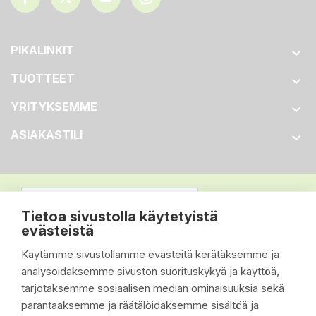
PIKALINKIT

TUOTTEET

YRITYKSEMME

ASIAKASTILI

Tietoa sivustolla käytetyistä
evästeistä
Käytämme sivustollamme evästeitä kerätäksemme ja
analysoidaksemme sivuston suorituskykyä ja käyttöä,
tarjotaksemme sosiaalisen median ominaisuuksia sekä
parantaaksemme ja räätälöidäksemme sisältöä ja