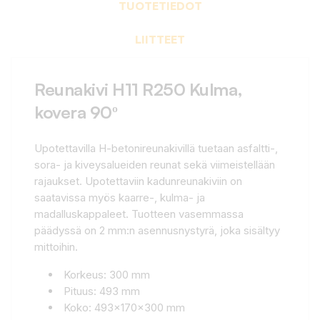
TUOTETIEDOT
LIITTEET
Reunakivi H11 R250 Kulma,
kovera 90º
Upotettavilla H-betonireunakivillä tuetaan asfaltti-,
sora- ja kiveysalueiden reunat sekä viimeistellään
rajaukset. Upotettaviin kadunreunakiviin on
saatavissa myös kaarre-, kulma- ja
madalluskappaleet. Tuotteen vasemmassa
päädyssä on 2 mm:n asennusnystyrä, joka sisältyy
mittoihin.
Korkeus: 300 mm
Pituus: 493 mm
Koko: 493x170x300 mm