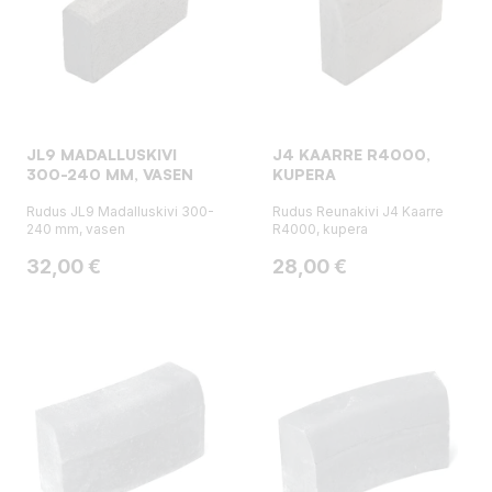
JL9 MADALLUSKIVI
J4 KAARRE R4000,
300-240 MM, VASEN
KUPERA
Rudus JL9 Madalluskivi 300-
Rudus Reunakivi J4 Kaarre
240 mm, vasen
R4000, kupera
Hinta
Hinta
32,00 €
28,00 €