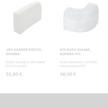
J55 KAARRE R3000,
H12 R250 KULMA,
KOVERA
KUPERA 90º
Rudus Reunakivi J55 Kaarre
Rudus Reunakivi H12 R250
R3000, kovera
Kulma, kupera 90º
Hinta
Hinta
32,00 €
36,00 €