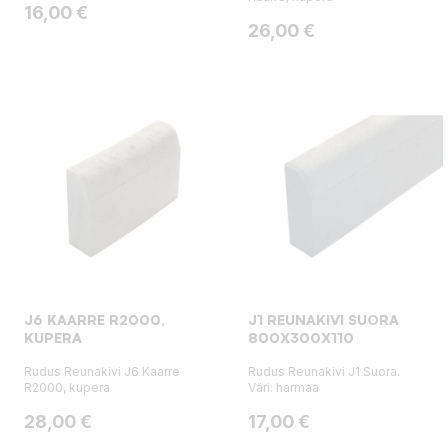
Hinta
16,00 €
Hinta
26,00 €
J6 KAARRE R2000,
J1 REUNAKIVI SUORA
KUPERA
800X300X110
Rudus Reunakivi J6 Kaarre
Rudus Reunakivi J1 Suora.
R2000, kupera
Väri: harmaa
Hinta
Hinta
28,00 €
17,00 €