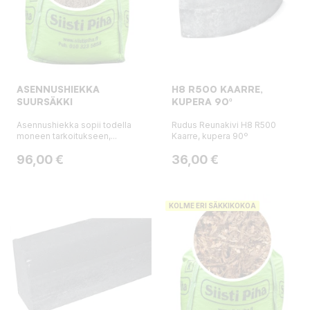
ASENNUSHIEKKA
H8 R500 KAARRE,
SUURSÄKKI
KUPERA 90º
Asennushiekka sopii todella
Rudus Reunakivi H8 R500
moneen tarkoitukseen,...
Kaarre, kupera 90º
Hinta
Hinta
96,00 €
36,00 €
KOLME ERI SÄKKIKOKOA