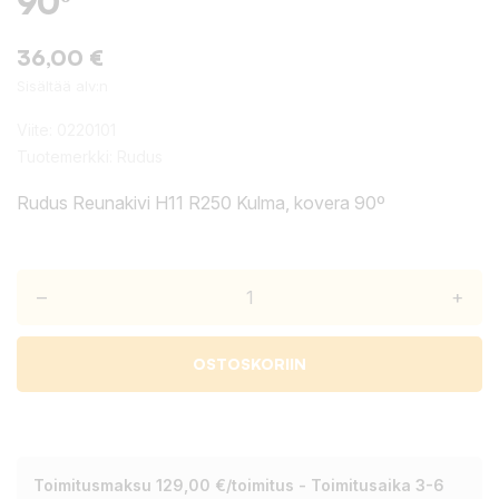
90º
36,00 €
Sisältää alv:n
Viite:
0220101
Tuotemerkki:
Rudus
Rudus Reunakivi H11 R250 Kulma, kovera 90º
–
+
OSTOSKORIIN
Toimitusmaksu 129,00 €/toimitus - Toimitusaika 3-6