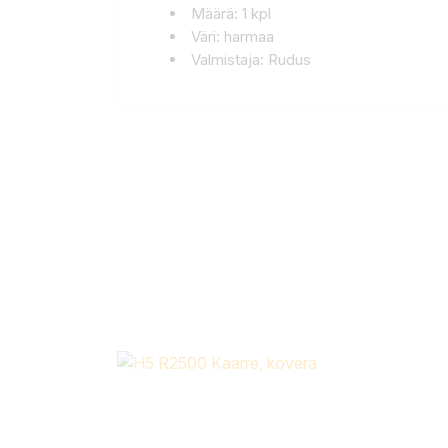
Määrä: 1 kpl
Väri: harmaa
Valmistaja: Rudus