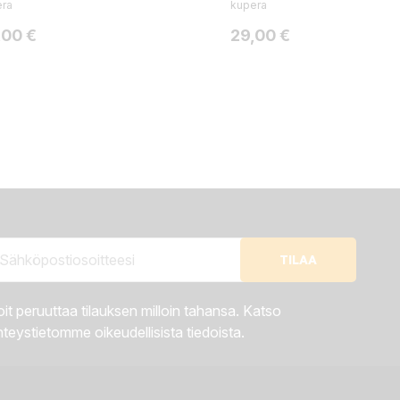
era
kupera
ta
Hinta
,00 €
29,00 €
it peruuttaa tilauksen milloin tahansa. Katso
teystietomme oikeudellisista tiedoista.