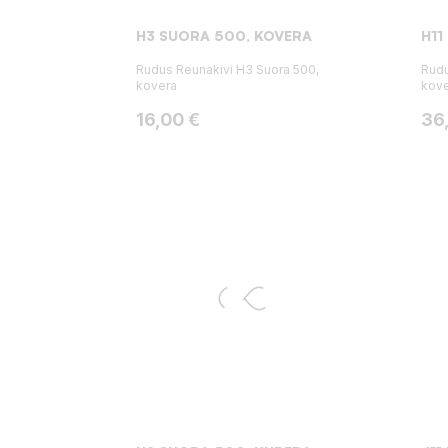
H3 SUORA 500, KOVERA
H11
Rudus Reunakivi H3 Suora 500,
Rudu
kovera
kove
Hinta
Hin
16,00 €
36