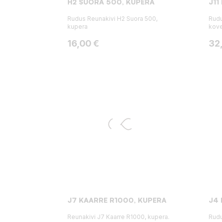
H2 SUORA 500, KUPERA
J11
Rudus Reunakivi H2 Suora 500,
Rudu
kupera
kov
Hinta
Hin
16,00 €
32
J7 KAARRE R1000, KUPERA
J4 
Reunakivi J7 Kaarre R1000, kupera.
Rudu