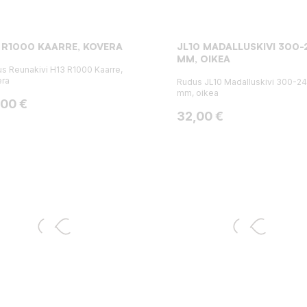
 R1000 KAARRE, KOVERA
JL10 MADALLUSKIVI 300
MM, OIKEA
s Reunakivi H13 R1000 Kaarre,
era
Rudus JL10 Madalluskivi 300-2
mm, oikea
ta
,00 €
Hinta
32,00 €