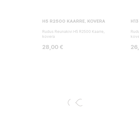
H5 R2500 KAARRE, KOVERA
H13
Rudus Reunakivi H5 R2500 Kaarre,
Rudu
kovera
kov
Hinta
Hin
28,00 €
26