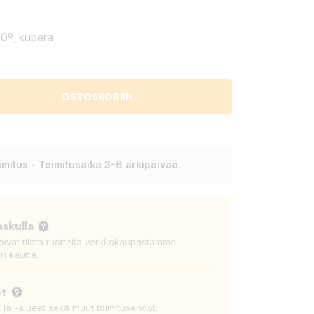
0º, kupera
OSTOSKORIIN
mitus - Toimitusaika 3-6 arkipäivää.
askulla
voivat tilata tuotteita verkkokaupastamme
n kautta.
ot
t ja -alueet sekä muut toimitusehdot.