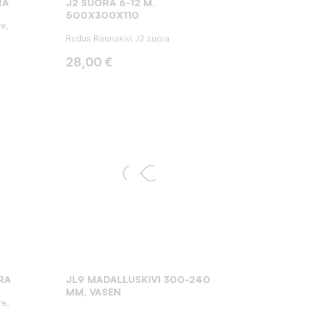
RA
J2 SUORA 6-12 M,
500X300X110
e,
Rudus Reunakivi J2 suora
Hinta
28,00 €
RA
JL9 MADALLUSKIVI 300-240
MM, VASEN
re,