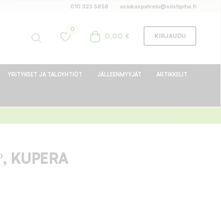
010 323 5858
asiakaspalvelu@siistipiha.fi
0
0,00 €
KIRJAUDU
YRITYKSET JA TALOYHTIÖT
JÄLLEENMYYJÄT
ARTIKKELIT
º, KUPERA