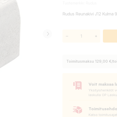
Tuotemerkki:
Rudus
Rudus Reunakivi J12 Kulma 9
–
+
Toimitusmaksu 129,00 €/toi
Voit maksaa l
Yksityishenkilöt 
laskulla OP Lasku
Toimitusehd
Katso toimitusaja