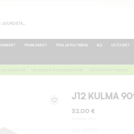
PIHAKIVET
PIHAN KASVIT
PIHA JA PUUTARHA
ALE
UUTUUDET
 ja rajauskivet
Upotettavat Kadunreunakivet
J12 Kulma 90º, kupera
J12 KULMA 90
32,00 €
Sisältää alv:n
Viite:
4411012