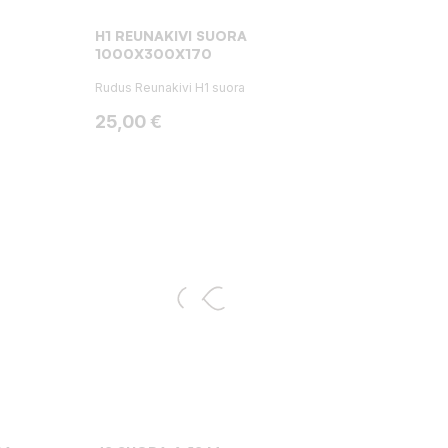
H1 REUNAKIVI SUORA
1000X300X170
Rudus Reunakivi H1 suora
Hinta
25,00 €