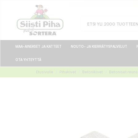
MAA-AINEKSET JA KATTEET
NOUTO- JA KIERRÄTYSPALVELUT
OTA YHTEYTTÄ
Etusivulle
Pihakivet
Betonikivet
Betoniset reuna-