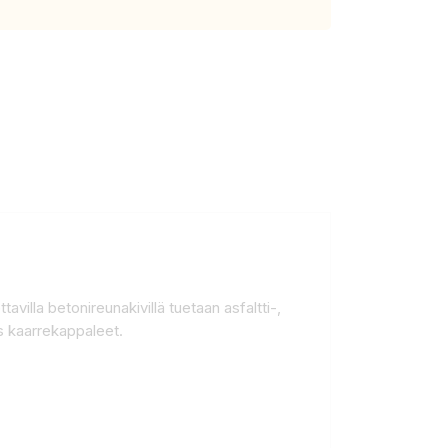
villa betonireunakivillä tuetaan asfaltti-,
s kaarrekappaleet.