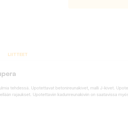
LIITTEET
upera
ulmia tehdessä. Upotettavat betonireunakivet, malli J-kivet. Upotetta
tellään rajaukset. Upotettaviin kadunreunakiviin on saatavissa myö