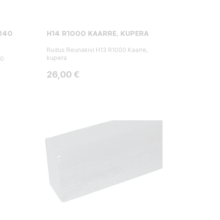
-240
H14 R1000 KAARRE, KUPERA
Rudus Reunakivi H13 R1000 Kaarre,
kupera
40
Hinta
26,00 €