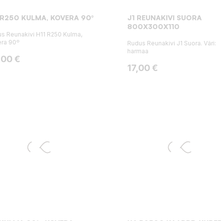
 R250 KULMA, KOVERA 90º
J1 REUNAKIVI SUORA
800X300X110
s Reunakivi H11 R250 Kulma,
ra 90º
Rudus Reunakivi J1 Suora. Väri:
harmaa
ta
,00 €
Hinta
17,00 €