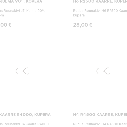
 KULMA 90º , KOVERA
H6 R2500 KAARRE, KUPE
s Reunakivi J11 Kulma 90º,
Rudus Reunakivi H6 R2500 Kaarr
era
kupera
ta
Hinta
,00 €
28,00 €
KAARRE R4000, KUPERA
H4 R4500 KAARRE, KUPE
s Reunakivi J4 Kaarre R4000,
Rudus Reunakivi H4 R4500 Kaar