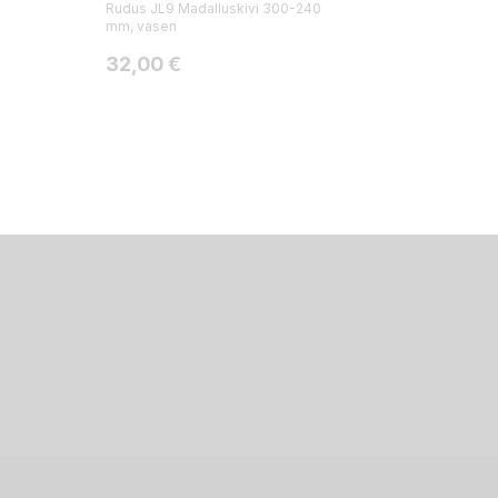
Rudus JL9 Madalluskivi 300-240
mm, vasen
Hinta
32,00 €