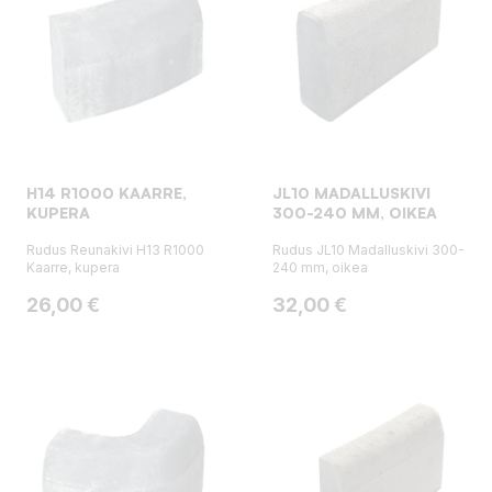
H14 R1000 KAARRE,
JL10 MADALLUSKIVI
KUPERA
300-240 MM, OIKEA
Rudus Reunakivi H13 R1000
Rudus JL10 Madalluskivi 300-
Kaarre, kupera
240 mm, oikea
Hinta
Hinta
26,00 €
32,00 €