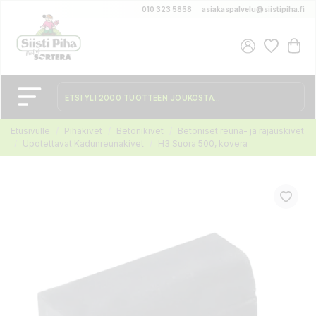
010 323 5858
asiakaspalvelu@siistipiha.fi
Etusivulle
Pihakivet
Betonikivet
Betoniset reuna- ja rajauskivet
Upotettavat Kadunreunakivet
H3 Suora 500, kovera