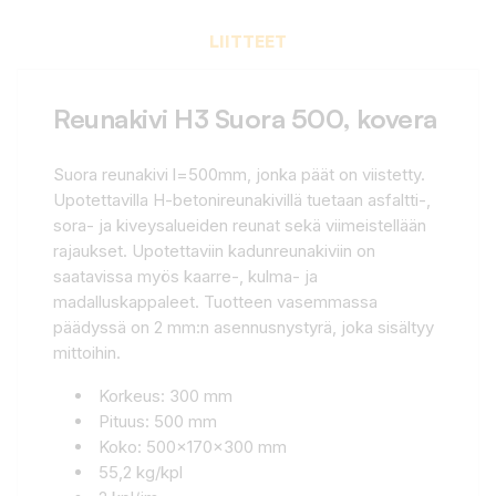
LIITTEET
Reunakivi H3 Suora 500, kovera
Suora reunakivi l=500mm, jonka päät on viistetty.
Upotettavilla H-betonireunakivillä tuetaan asfaltti-,
sora- ja kiveysalueiden reunat sekä viimeistellään
rajaukset. Upotettaviin kadunreunakiviin on
saatavissa myös kaarre-, kulma- ja
madalluskappaleet. Tuotteen vasemmassa
päädyssä on 2 mm:n asennusnystyrä, joka sisältyy
mittoihin.
Korkeus: 300 mm
Pituus: 500 mm
Koko: 500x170x300 mm
55,2 kg/kpl