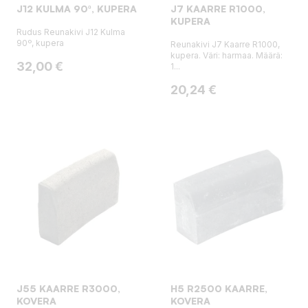
J12 KULMA 90º, KUPERA
J7 KAARRE R1000,
KUPERA
Rudus Reunakivi J12 Kulma
90º, kupera
Reunakivi J7 Kaarre R1000,
kupera. Väri: harmaa. Määrä:
Hinta
32,00 €
1...
Hinta
20,24 €
J55 KAARRE R3000,
H5 R2500 KAARRE,
KOVERA
KOVERA