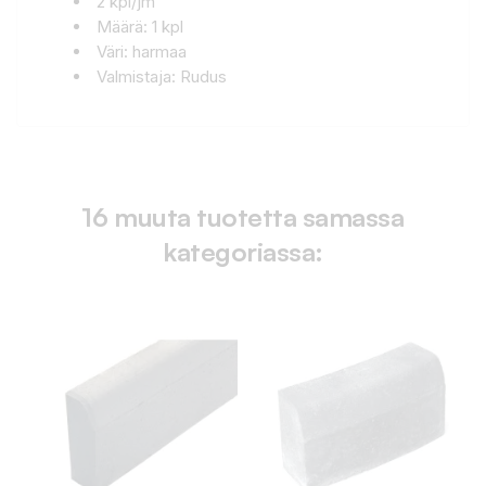
2 kpl/jm
Määrä: 1 kpl
Väri: harmaa
Valmistaja: Rudus
16 muuta tuotetta samassa
kategoriassa: