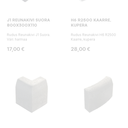
J1 REUNAKIVI SUORA
H6 R2500 KAARRE,
800X300X110
KUPERA
Rudus Reunakivi J1 Suora.
Rudus Reunakivi H6 R2500
Väri: harmaa
Kaarre, kupera
Hinta
Hinta
17,00 €
28,00 €