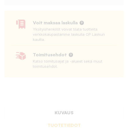
Voit maksaa laskulla
Yksityishenkilöt voivat tilata tuotteita
verkkokaupastamme laskulla OP Laskun
kautta.
Toimitusehdot
Katso toimitusajat ja -alueet sekä muut
toimitusehdot.
KUVAUS
TUOTETIEDOT