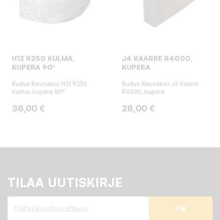
H12 R250 KULMA,
J4 KAARRE R4000,
KUPERA 90º
KUPERA
Rudus Reunakivi H12 R250
Rudus Reunakivi J4 Kaarre
Kulma, kupera 90º
R4000, kupera
Hinta
Hinta
36,00 €
28,00 €
TILAA UUTISKIRJE