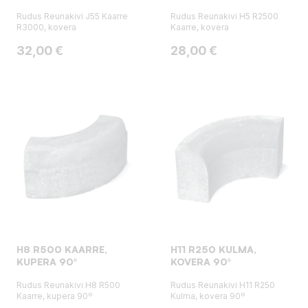
Rudus Reunakivi J55 Kaarre
Rudus Reunakivi H5 R2500
R3000, kovera
Kaarre, kovera
Hinta
Hinta
32,00 €
28,00 €
H8 R500 KAARRE,
H11 R250 KULMA,
KUPERA 90º
KOVERA 90º
Rudus Reunakivi H8 R500
Rudus Reunakivi H11 R250
Kaarre, kupera 90º
Kulma, kovera 90º