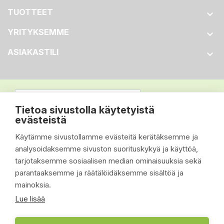
TUOTTEET

YRITYKSEMME

ASIAKASTILI

Tietoa sivustolla käytetyistä
evästeistä
Käytämme sivustollamme evästeitä kerätäksemme ja
analysoidaksemme sivuston suorituskykyä ja käyttöä,
tarjotaksemme sosiaalisen median ominaisuuksia sekä
parantaaksemme ja räätälöidäksemme sisältöä ja
mainoksia.
Lue lisää