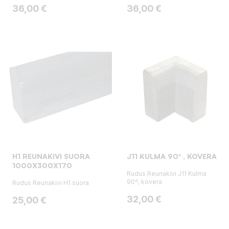
Hinta
Hinta
36,00 €
36,00 €
H1 REUNAKIVI SUORA
J11 KULMA 90º , KOVERA
1000X300X170
Rudus Reunakivi J11 Kulma
90º, kovera
Rudus Reunakivi H1 suora
Hinta
32,00 €
Hinta
25,00 €