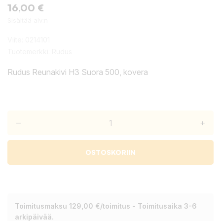
16,00 €
Sisältää alv:n
Viite:
0214101
Tuotemerkki:
Rudus
Rudus Reunakivi H3 Suora 500, kovera
–
+
OSTOSKORIIN
Toimitusmaksu 129,00 €/toimitus - Toimitusaika 3-6
arkipäivää.