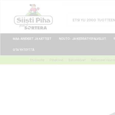
MAA-AINEKSET JA KATTEET
NOUTO- JA KIERRÄTYSPALVELUT
OTA YHTEYTTÄ
Etusivulle
Pihakivet
Betonikivet
Betoniset reuna-