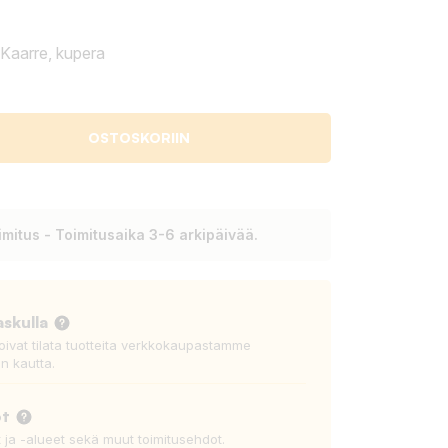
Kaarre, kupera
OSTOSKORIIN
mitus - Toimitusaika 3-6 arkipäivää.
askulla
voivat tilata tuotteita verkkokaupastamme
n kautta.
ot
t ja -alueet sekä muut toimitusehdot.