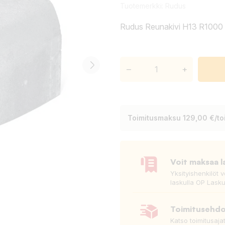
Tuotemerkki:
Rudus
Rudus Reunakivi H13 R1000 
–
+
Toimitusmaksu 129,00 €/toi
Voit maksaa l
Yksityishenkilöt 
laskulla OP Lasku
Toimitusehd
Katso toimitusaja