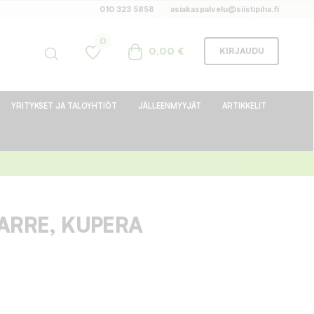
010 323 5858
asiakaspalvelu@siistipiha.fi
0
0,00 €
KIRJAUDU
YRITYKSET JA TALOYHTIÖT
JÄLLEENMYYJÄT
ARTIKKELIT
ARRE, KUPERA