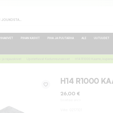
PIHAKIVET
PIHAN KASVIT
PIHA JA PUUTARHA
ALE
UUTUUDET
 ja rajauskivet
Upotettavat Kadunreunakivet
H14 R1000 Kaarre, kupera
H14 R1000 KA
26,00 €
Sisältää alv:n
Viite:
0217101