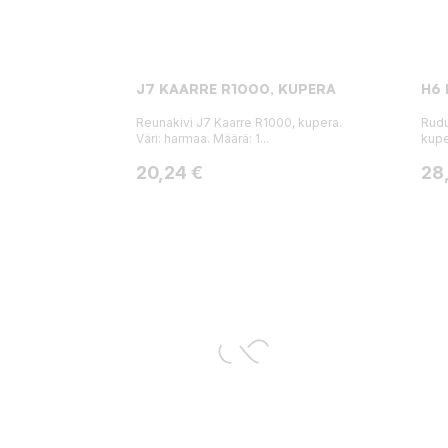
J7 KAARRE R1000, KUPERA
H6 
Reunakivi J7 Kaarre R1000, kupera.
Rudu
Väri: harmaa. Määrä: 1...
kup
Hinta
Hin
20,24 €
28