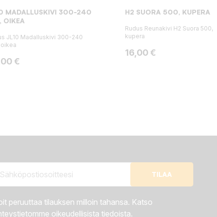
0 MADALLUSKIVI 300-240
H2 SUORA 500, KUPERA
 OIKEA
Rudus Reunakivi H2 Suora 500,
kupera
s JL10 Madalluskivi 300-240
 oikea
Hinta
16,00 €
ta
,00 €
it peruuttaa tilauksen milloin tahansa. Katso
teystietomme oikeudellisista tiedoista.