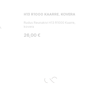
H13 R1000 KAARRE, KOVERA
Rudus Reunakivi H13 R1000 Kaarre,
kovera
,
Hinta
26,00 €