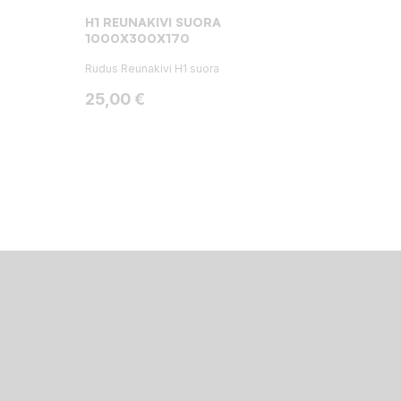
H1 REUNAKIVI SUORA
1000X300X170
Rudus Reunakivi H1 suora
Hinta
25,00 €