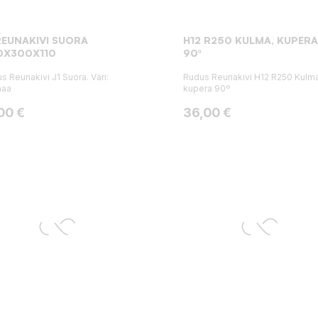
REUNAKIVI SUORA
H12 R250 KULMA, KUPERA
0X300X110
90º
s Reunakivi J1 Suora. Väri:
Rudus Reunakivi H12 R250 Kulma
maa
kupera 90º
ta
Hinta
00 €
36,00 €