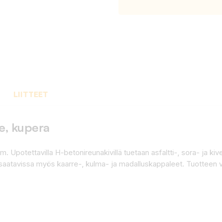
LIITTEET
e, kupera
m. Upotettavilla H-betonireunakivillä tuetaan asfaltti-, sora- ja ki
on saatavissa myös kaarre-, kulma- ja madalluskappaleet. Tuott