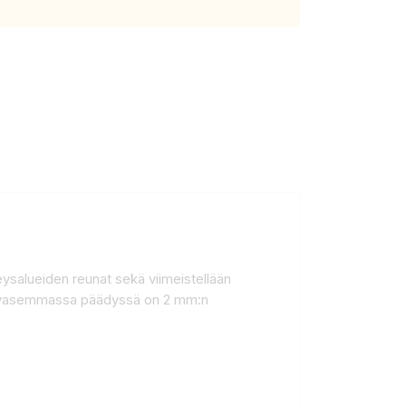
veysalueiden reunat sekä viimeistellään
een vasemmassa päädyssä on 2 mm:n