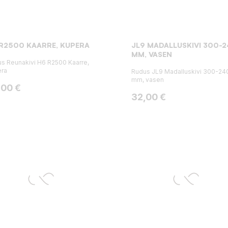
R2500 KAARRE, KUPERA
JL9 MADALLUSKIVI 300-
MM, VASEN
s Reunakivi H6 R2500 Kaarre,
era
Rudus JL9 Madalluskivi 300-24
mm, vasen
ta
,00 €
Hinta
32,00 €