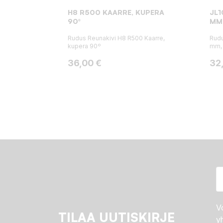
H8 R500 KAARRE, KUPERA
JL1
90º
MM,
Rudus Reunakivi H8 R500 Kaarre,
Rudu
kupera 90º
mm,
Hinta
Hin
36,00 €
32
Vo
TILAA UUTISKIRJE
yh