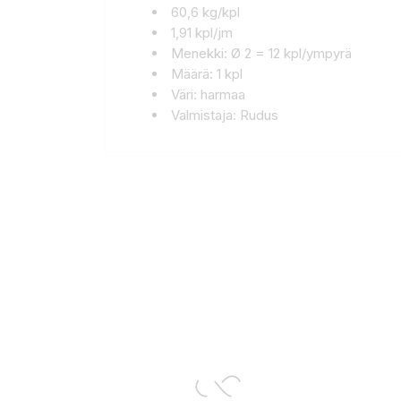
60,6 kg/kpl
1,91 kpl/jm
Menekki: Ø 2 = 12 kpl/ympyrä
Määrä: 1 kpl
Väri: harmaa
Valmistaja: Rudus