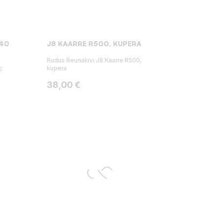
240
J8 KAARRE R500, KUPERA
Rudus Reunakivi J8 Kaarre R500,
kupera
0
Hinta
38,00 €