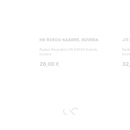
H5 R2500 KAARRE, KOVERA
J11
Rudus Reunakivi H5 R2500 Kaarre,
Rudu
kovera
kov
Hinta
Hin
28,00 €
32