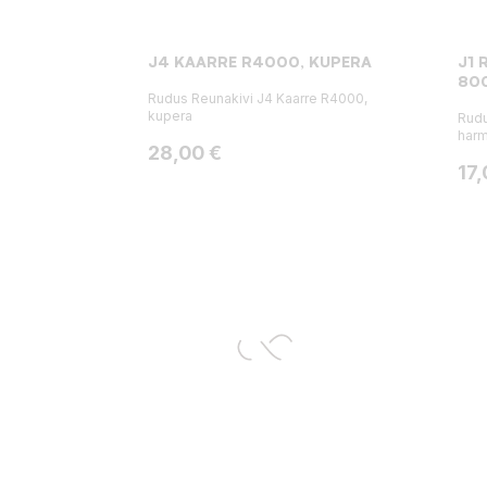
J4 KAARRE R4000, KUPERA
J1 
80
Rudus Reunakivi J4 Kaarre R4000,
kupera
Rudu
har
Hinta
28,00 €
Hin
17,