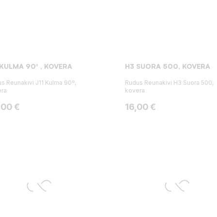
 KULMA 90º , KOVERA
H3 SUORA 500, KOVERA
s Reunakivi J11 Kulma 90º,
Rudus Reunakivi H3 Suora 500,
era
kovera
ta
Hinta
,00 €
16,00 €