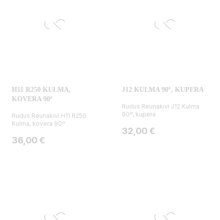
H11 R250 KULMA,
J12 KULMA 90º, KUPERA
KOVERA 90º
Rudus Reunakivi J12 Kulma
90º, kupera
Rudus Reunakivi H11 R250
Kulma, kovera 90º
Hinta
32,00 €
Hinta
36,00 €