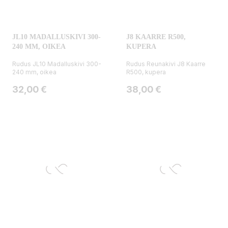
JL10 MADALLUSKIVI 300-
J8 KAARRE R500,
240 MM, OIKEA
KUPERA
Rudus JL10 Madalluskivi 300-
Rudus Reunakivi J8 Kaarre
240 mm, oikea
R500, kupera
Hinta
Hinta
32,00 €
38,00 €