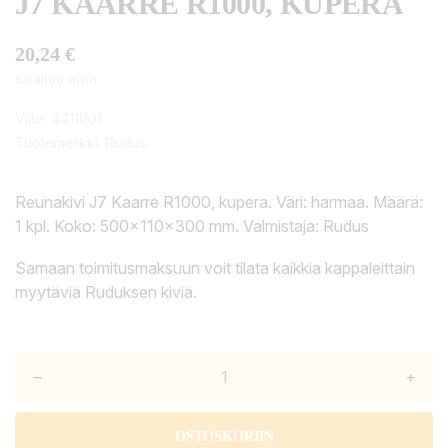
J7 KAARRE R1000, KUPERA
20,24 €
Sisältää alv:n
Viite:
4411001
Tuotemerkki:
Rudus
Reunakivi J7 Kaarre R1000, kupera. Väri: harmaa. Määrä:
1 kpl. Koko: 500x110x300 mm. Valmistaja: Rudus
Samaan toimitusmaksuun voit tilata kaikkia kappaleittain
myytäviä Ruduksen kiviä.
–
+
OSTOSKORIIN