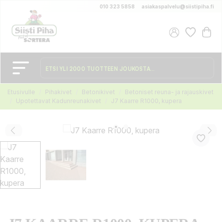
010 323 5858
asiakaspalvelu@siistipiha.fi
Etusivulle
Pihakivet
Betonikivet
Betoniset reuna- ja rajauskivet
Upotettavat Kadunreunakivet
J7 Kaarre R1000, kupera