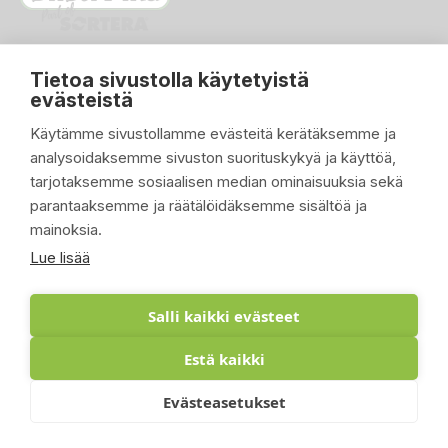
Tietoa sivustolla käytetyistä
evästeistä
Käytämme sivustollamme evästeitä kerätäksemme ja
analysoidaksemme sivuston suorituskykyä ja käyttöä,
PIKALINKIT

tarjotaksemme sosiaalisen median ominaisuuksia sekä
parantaaksemme ja räätälöidäksemme sisältöä ja
TUOTTEET

mainoksia.
YRITYKSEMME

Lue lisää
ASIAKASTILI

Salli kaikki evästeet
Estä kaikki
© 2026 - Suomen Siisti Piha Oy - Toteutus:
Evästeasetukset
Inlean Creative