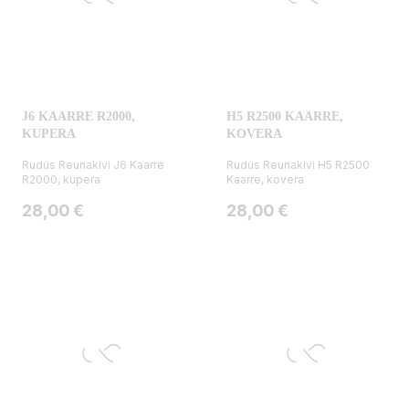
J6 KAARRE R2000,
H5 R2500 KAARRE,
KUPERA
KOVERA
Rudus Reunakivi J6 Kaarre
Rudus Reunakivi H5 R2500
R2000, kupera
Kaarre, kovera
Hinta
Hinta
28,00 €
28,00 €