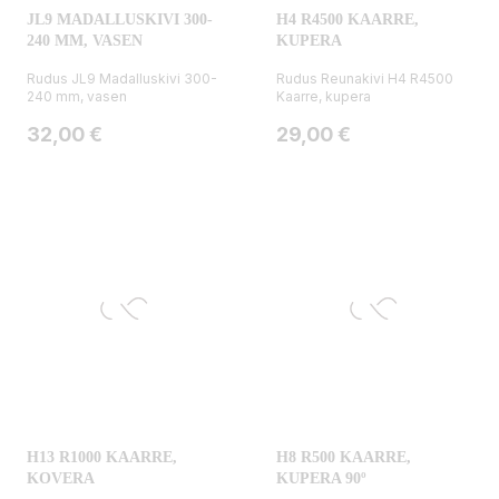
JL9 MADALLUSKIVI 300-
H4 R4500 KAARRE,
240 MM, VASEN
KUPERA
Rudus JL9 Madalluskivi 300-
Rudus Reunakivi H4 R4500
240 mm, vasen
Kaarre, kupera
Hinta
Hinta
32,00 €
29,00 €
H13 R1000 KAARRE,
H8 R500 KAARRE,
KOVERA
KUPERA 90º