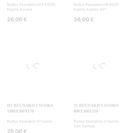
Rudus Reunakivi H13 R1000
Rudus Reunakivi H8 R500
Kaarre, kovera
Kaarre, kupera 90º
Hinta
Hinta
26,00 €
36,00 €
H1 REUNAKIVI SUORA
J1 REUNAKIVI SUORA
1000X300X170
800X300X110
Rudus Reunakivi H1 suora
Rudus Reunakivi J1 Suora.
Väri: harmaa
Hinta
25,00 €