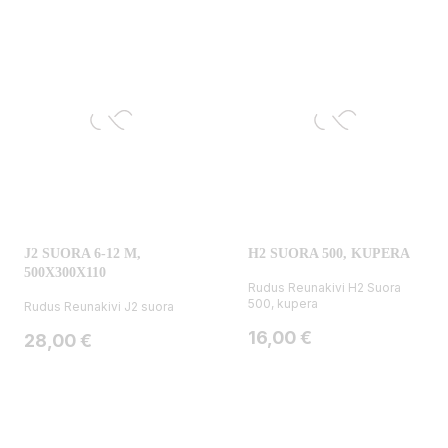
J2 SUORA 6-12 M,
H2 SUORA 500, KUPERA
500X300X110
Rudus Reunakivi H2 Suora
500, kupera
Rudus Reunakivi J2 suora
Hinta
16,00 €
Hinta
28,00 €