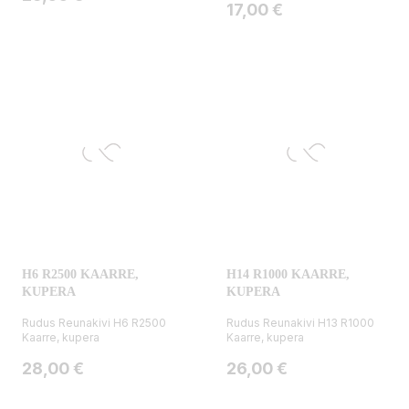
Hinta
17,00 €
H6 R2500 KAARRE,
H14 R1000 KAARRE,
KUPERA
KUPERA
Rudus Reunakivi H6 R2500
Rudus Reunakivi H13 R1000
Kaarre, kupera
Kaarre, kupera
Hinta
Hinta
28,00 €
26,00 €